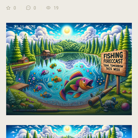
0
0
19
23.11.2023
Прогноз клева – Амдерма
0
0
14