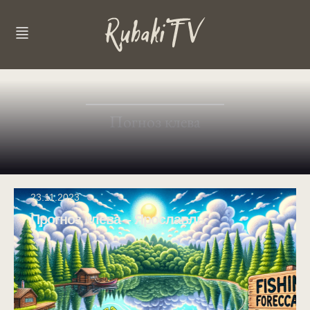
Погноз клева
23.11.2023
Прогноз клева – Ярославль
0
0
127