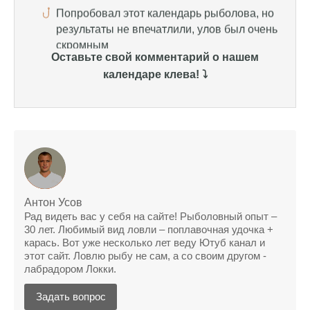
Спасибо за информацию! Рыбалка прошла
отлично, уловил карпа и налима
Уже второй раз пользуюсь этим прогнозом,
Оставьте свой комментарий о нашем
всегда помогает найти активных хищников
календаре клева! ⤵️
Сегодня благодаря прогнозу клева удалось
поймать крупного щуку, удивлен, но это
действительно работает
Сегодняшний прогноз клева оказался
полной ерундой, ни одной рыбы не поймал
Поймал всего одну рыбу, несмотря на
Антон Усов
"удачный" прогноз клева, разочарован
Рад видеть вас у себя на сайте! Рыболовный опыт –
30 лет. Любимый вид ловли – поплавочная удочка +
Сегодняшний прогноз клева позволил мне
карась. Вот уже несколько лет веду Ютуб канал и
успешно поймать крупную щуку.
этот сайт. Ловлю рыбу не сам, а со своим другом -
лабрадором Локки.
Прогноз клева на рыбалку на следующую
неделю обещает хорошие результаты.
Задать вопрос