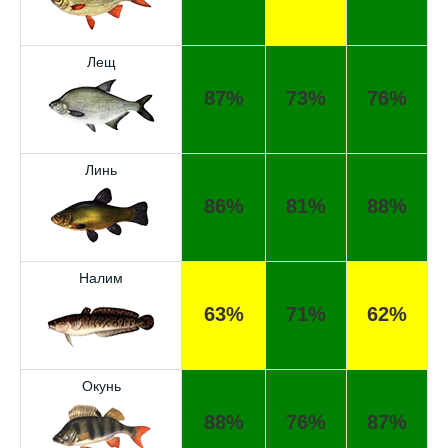
Лещ
87%
73%
76%
Линь
86%
81%
88%
Налим
63%
71%
62%
Окунь
Отличный прогноз клёва! Сегодня поймал
88%
76%
87%
щуку весом 5 кг.