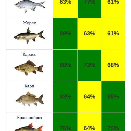
63%
77%
61%
Жерех
89%
63%
61%
Карась
88%
73%
68%
Карп
83%
64%
85%
Краснопёрка
76%
64%
75%