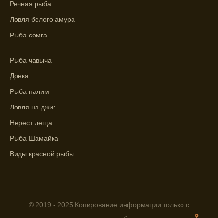
Речная рыба
как указывает прогноз клева.
Ловля белого амура
Прогноз клева на сутки вперед дает ясное
представление о том, когда и где клюет
Рыба семга
рыба.
Рыба чавыча
Находите ближайшие водоемы для ловли с
помощью прогноза клева.
Донка
Рыба налим
Учитывайте фазы луны при выборе места
для рыбной ловли, согласно прогнозу
Ловля на джиг
клева.
Нерест леща
Прогноз клева помогает определить
Рыба Шамайка
лучшие условия для успешной рыбалки.
Виды красной рыбы
Календарь рыболова включает в себя
прогнозы клева на разные дни года.
Приложение для рыболовов
© 2019 - 2025 Копирование информации только с
предоставляет подробную информацию о
фазах луны и их влиянии на активность