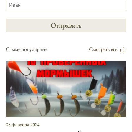
рыбы.
Прогноз клева учитывает погодные
условия и фазы луны, что делает его
надежным.
Я регулярно проверяю прогноз клева на
сайте и всегда знаю, когда лучше всего
Самые популярные
Смотреть все
отправиться на рыбалку.
Подробный прогноз клева помогает мне
выбирать лучшие дни для рыбалки в
Москве и области.
С приложением можно получить прогноз
клева на ближайшие сутки.
Узнайте, какие факторы влияют на
активность рыбы и как их учитывать в
прогнозе клева.
05 февраля 2024
Прогноз клева учитывает изменения