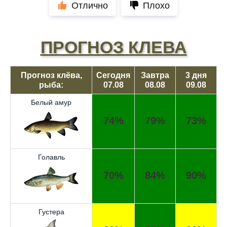
Отлично
Плохо
ПРОГНОЗ КЛЕВА
Прогноз клёва,
Сегодня
Завтра
3 дня
рыба:
07.08
08.08
09.08
Белый амур
74%
79%
73%
Голавль
70%
84%
90%
Густера