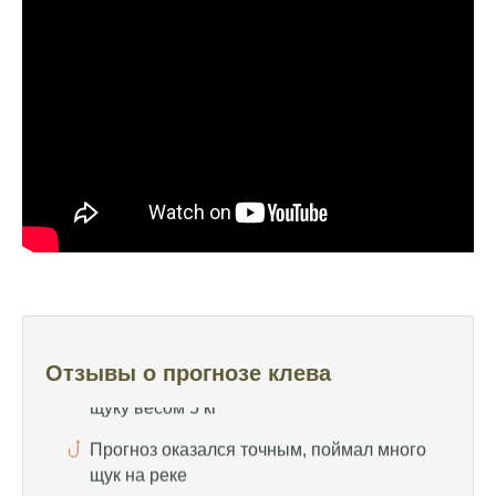
на больше
Очень точный прогноз клева, всегда
помогает выбрать лучшее время для
рыбалки, не разочаровался ни разу
Сегодня клев был слабый, но вчера
удалось поймать большого леща и окуня
Календарь рыболова иногда работает,
иногда нет, это всегда лотерея
Отличный прогноз клева! Сегодня поймал
щуку весом 5 кг
Прогноз оказался точным, поймал много
Отзывы о прогнозе клева
щук на реке
Попробовал этот календарь рыболова, но
результаты не впечатлили, улов был очень
скромным