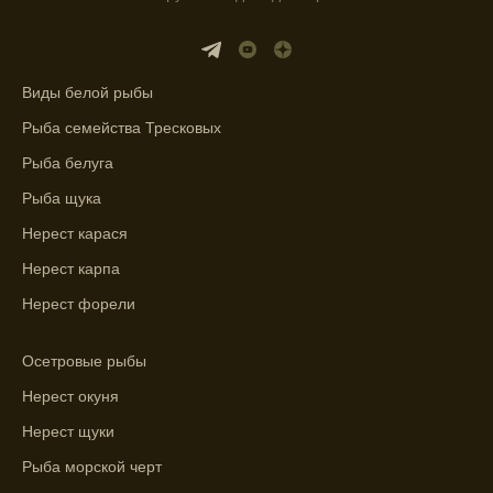
места для рыбалки.
Прогноз клева учитывает влияние лунных
фаз и погодных условий на активность
Виды белой рыбы
рыбы.
Рыба семейства Тресковых
Узнайте вероятности успешной ловли на
ближайшие дни с прогнозом клева.
Рыба белуга
Рыба щука
График клева рыбы зависит от фаз луны и
погоды.
Нерест карася
Нерест карпа
Выберите лучшее время для рыбной
ловли в разных водоемах, опираясь на
Нерест форели
прогноз клева.
Осетровые рыбы
Зависимость активности рыбы от
температуры воды учитывается в прогнозе
Нерест окуня
клева.
Нерест щуки
Лучше всего ловить рыбу в период
Рыба морской черт
максимального атмосферного давления,