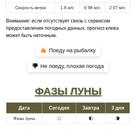
Скорость ветра
1.8 м/с
0.98 м/с
2.07 м/с
Внимание: если отсутствует связь с сервисом
предоставления погодных данных, прогноз клева
может быть неточным.
Поеду на рыбалку
Не поеду, плохая погода
ФАЗЫ ЛУНЫ
Дата
Сегодня
Завтра
3 дня
Фазы луны
🌕
🌓
🌘