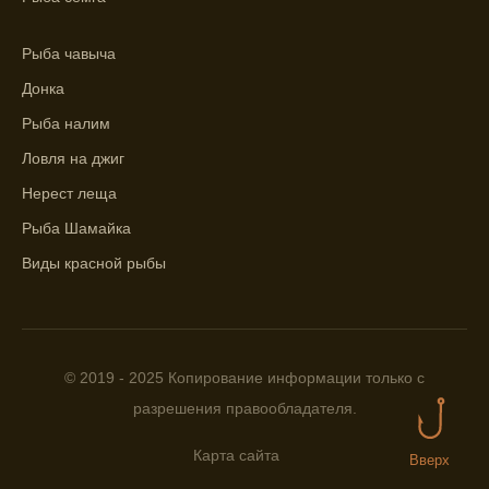
представление о том, когда и где клюет
рыба.
Рыба чавыча
Находите ближайшие водоемы для ловли с
Донка
помощью прогноза клева.
Рыба налим
Учитывайте фазы луны при выборе места
Ловля на джиг
для рыбной ловли, согласно прогнозу
Нерест леща
клева.
Рыба Шамайка
Прогноз клева помогает определить
Виды красной рыбы
лучшие условия для успешной рыбалки.
Календарь рыболова включает в себя
прогнозы клева на разные дни года.
Приложение для рыболовов
© 2019 - 2025 Копирование информации только с
предоставляет подробную информацию о
разрешения правообладателя.
фазах луны и их влиянии на активность
рыбы.
Карта сайта
Вверх