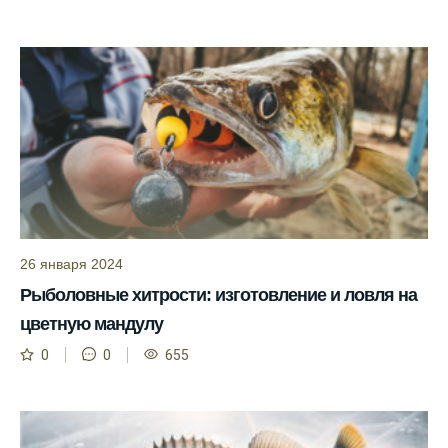
Сегодня у меня был успешный клев, и это
благодаря прогнозу.
Прогноз клева на сайте всегда актуален и
помогает мне выбирать лучшие дни для
рыбалки в Москве и области.
Я скачал приложение и теперь всегда
знаю, когда клюет рыба.
Рыболовный клуб для любителей активной
ловли предоставляет точные прогнозы
26 января 2024
клева.
Рыболовные хитрости: изготовление и ловля на
Учитывайте фазы луны при планировании
цветную мандулу
рыбалки и проверяйте прогноз клева.
0
0
655
Находитесь в Московской области? Это
прекрасное место для рыбалки, и прогноз
клева вам в помощь.