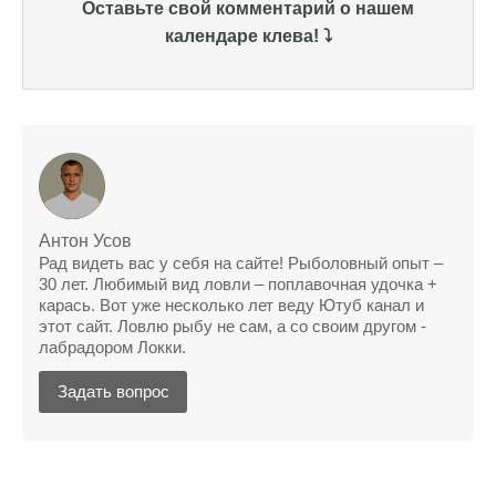
Оставьте свой комментарий о нашем
Уже второй раз пользуюсь этим прогнозом,
календаре клева! ⤵️
всегда помогает найти активных хищников
Сегодня благодаря прогнозу клева удалось
поймать крупного щуку, удивлен, но это
действительно работает
Сегодняшний прогноз клева оказался
полной ерундой, ни одной рыбы не поймал
Антон Усов
Поймал всего одну рыбу, несмотря на
Рад видеть вас у себя на сайте! Рыболовный опыт –
"удачный" прогноз клева, разочарован
30 лет. Любимый вид ловли – поплавочная удочка +
карась. Вот уже несколько лет веду Ютуб канал и
Сегодняшний прогноз клева позволил мне
этот сайт. Ловлю рыбу не сам, а со своим другом -
успешно поймать крупную щуку.
лабрадором Локки.
Прогноз клева на рыбалку на следующую
Задать вопрос
неделю обещает хорошие результаты.
Благодаря лунному календарю и прогнозу
клева, мой улов растет с каждым днем.