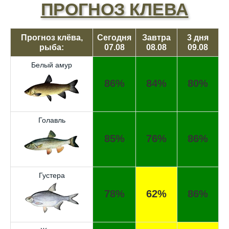
ПРОГНОЗ КЛЕВА
Прогноз клёва,
Сегодня
Завтра
3 дня
рыба:
07.08
08.08
09.08
Белый амур
86%
84%
80%
Голавль
85%
76%
86%
Густера
78%
62%
86%