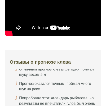
помогает выбрать лучшее время для
рыбалки, не разочаровался ни разу
Сегодня клев был слабый, но вчера
удалось поймать большого леща и окуня
Календарь рыболова иногда работает,
иногда нет, это всегда лотерея
Отличный прогноз клева! Сегодня поймал
щуку весом 5 кг
Прогноз оказался точным, поймал много
Отзывы о прогнозе клева
щук на реке
Попробовал этот календарь рыболова, но
результаты не впечатлили, улов был очень
скромным
Спасибо за информацию! Рыбалка прошла
отлично, уловил карпа и налима