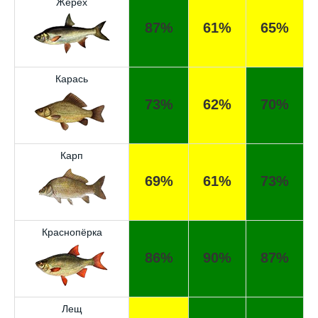
Жерех
87%
61%
65%
Карась
73%
62%
70%
Карп
69%
61%
73%
Краснопёрка
86%
90%
87%
Лещ