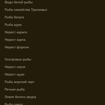
фаз и погодных условий на активность
Виды белой рыбы
рыбы.
Рыба семейства Тресковых
Узнайте вероятности успешной ловли на
Рыба белуга
ближайшие дни с прогнозом клева.
Рыба щука
График клева рыбы зависит от фаз луны и
Нерест карася
погоды.
Нерест карпа
Выберите лучшее время для рыбной
Нерест форели
ловли в разных водоемах, опираясь на
прогноз клева.
Осетровые рыбы
Зависимость активности рыбы от
Нерест окуня
температуры воды учитывается в прогнозе
Нерест щуки
клева.
Рыба морской черт
Лучше всего ловить рыбу в период
максимального атмосферного давления,
Речная рыба
как указывает прогноз клева.
Ловля белого амура
Прогноз клева на сутки вперед дает ясное
Рыба семга