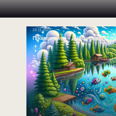
23.11.2023
Прогноз клева – Дмитриевка
0
0
45