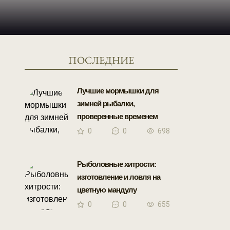
ПОСЛЕДНИЕ
Лучшие мормышки для
зимней рыбалки,
проверенные временем
0
0
698
Рыболовные хитрости:
изготовление и ловля на
цветную мандулу
0
0
655