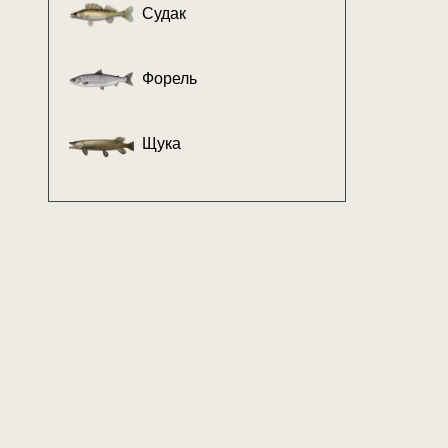
Судак
Форель
Щука