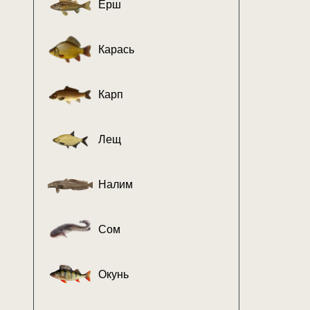
Ерш
Карась
Карп
Лещ
Налим
Сом
Окунь