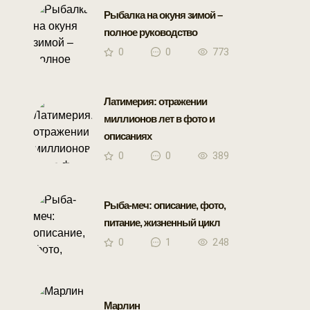
Рыбалка на окуня зимой –
полное руководство
0
0
773
Латимерия: отражении
миллионов лет в фото и
описаниях
0
0
389
Рыба-меч: описание, фото,
питание, жизненный цикл
0
1
248
Марлин