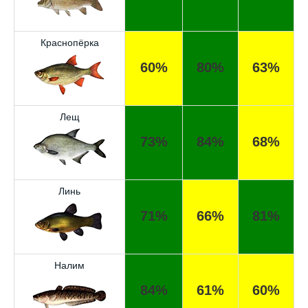
Краснопёрка
60%
80%
63%
Лещ
73%
84%
68%
Линь
71%
66%
81%
Налим
84%
61%
60%