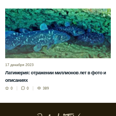
Мербуш сработал на славу.
Ожидается хороший улов в январе, с
учетом прогноза клева.
Сезонная таблица активности рыбы
помогает планировать рыбалку в разные
месяцы.
Инструкция по подготовке к рыбалке
учитывает прогноз клева.
17 декабря 2023
Благодаря фазам луны, я всегда могу
Латимерия: отражении миллионов лет в фото и
выбирать оптимальное время для рыбной
ловли.
описаниях
0
0
389
Способ предсказать клев рыбы включает в
себя анализ фаз луны и погоды.
Прогноз клева на зимой помогает выбрать
подходящее время для ловли хищной