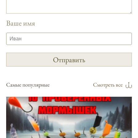
Приложение для рыболовов
предоставляет подробные сведения о
Ваше имя
фазах луны и их влиянии на активность
рыбы.
Прогноз клева учитывает погодные
условия и фазы луны, что делает его
надежным.
Я регулярно проверяю прогноз клева на
сайте и всегда знаю, когда лучше всего
отправиться на рыбалку.
Самые популярные
Смотреть все
Подробный прогноз клева помогает мне
выбирать лучшие дни для рыбалки в
Москве и области.
С приложением можно получить прогноз
клева на ближайшие сутки.
Узнайте, какие факторы влияют на