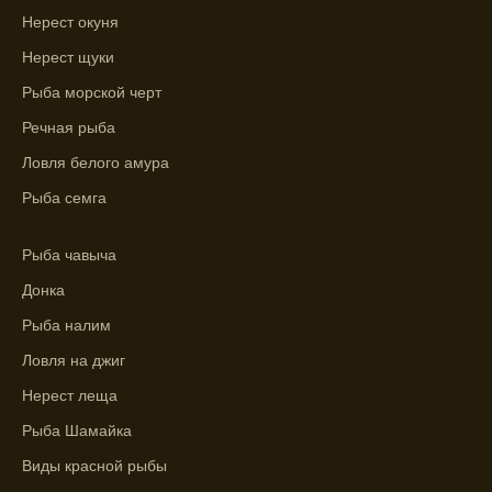
клева.
Нерест окуня
Лучше всего ловить рыбу в период
Нерест щуки
максимального атмосферного давления,
Рыба морской черт
как указывает прогноз клева.
Речная рыба
Прогноз клева на сутки вперед дает ясное
Ловля белого амура
представление о том, когда и где клюет
рыба.
Рыба семга
Находите ближайшие водоемы для ловли с
Рыба чавыча
помощью прогноза клева.
Донка
Учитывайте фазы луны при выборе места
Рыба налим
для рыбной ловли, согласно прогнозу
клева.
Ловля на джиг
Нерест леща
Прогноз клева помогает определить
лучшие условия для успешной рыбалки.
Рыба Шамайка
Календарь рыболова включает в себя
Виды красной рыбы
прогнозы клева на разные дни года.