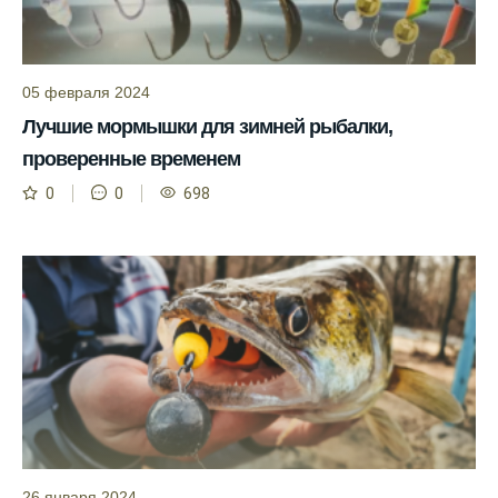
активность рыбы и как их учитывать в
прогнозе клева.
Прогноз клева учитывает изменения
05 февраля 2024
температуры воды, что делает его более
Лучшие мормышки для зимней рыбалки,
точным.
проверенные временем
Сегодня у меня был успешный клев, и это
0
0
698
благодаря прогнозу.
Прогноз клева на сайте всегда актуален и
помогает мне выбирать лучшие дни для
рыбалки в Москве и области.
Я скачал приложение и теперь всегда
знаю, когда клюет рыба.
Рыболовный клуб для любителей активной
ловли предоставляет точные прогнозы
клева.
26 января 2024