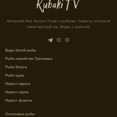
рыбы.
Информация о каждом типе рыбы в
приложении помогает выбрать наилучшие
Авторский блог Антона Усова о рыбалке. Секреты успешной
места для рыбалки.
ловли круглый год. Видео о рыбалке.
Прогноз клева учитывает влияние лунных
фаз и погодных условий на активность
рыбы.
Виды белой рыбы
Узнайте вероятности успешной ловли на
Рыба семейства Тресковых
ближайшие дни с прогнозом клева.
Рыба белуга
График клева рыбы зависит от фаз луны и
Рыба щука
погоды.
Нерест карася
Выберите лучшее время для рыбной
Нерест карпа
ловли в разных водоемах, опираясь на
прогноз клева.
Нерест форели
Зависимость активности рыбы от
Осетровые рыбы
температуры воды учитывается в прогнозе