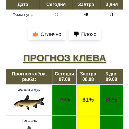
Дата
Сегодня
Завтра
3 дня
Фазы луны
🌕
🌘
🌖
Отлично
Плохо
ПРОГНОЗ КЛЕВА
Прогноз клёва,
Сегодня
Завтра
3 дня
рыба:
07.08
08.08
09.08
Белый амур
75%
61%
85%
Голавль