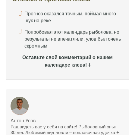
Попробовал этот календарь рыболова, но
результаты не впечатлили, улов был очень
скромным
Спасибо за информацию! Рыбалка прошла
отлично, уловил карпа и налима
Уже второй раз пользуюсь этим прогнозом,
всегда помогает найти активных хищников
Оставьте свой комментарий о нашем
календаре клева! ⤵️
Сегодня благодаря прогнозу клева удалось
поймать крупного щуку, удивлен, но это
действительно работает
Сегодняшний прогноз клева оказался
полной ерундой, ни одной рыбы не поймал
Поймал всего одну рыбу, несмотря на
"удачный" прогноз клева, разочарован
Антон Усов
Рад видеть вас у себя на сайте! Рыболовный опыт –
Сегодняшний прогноз клева позволил мне
30 лет. Любимый вид ловли – поплавочная удочка +
успешно поймать крупную щуку.