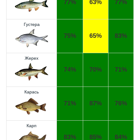
77%
63%
77%
Густера
75%
65%
83%
Жерех
74%
70%
71%
Карась
71%
87%
76%
Карп
83%
85%
84%