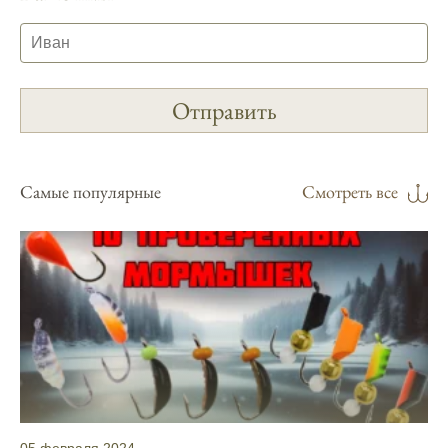
фазах луны и их влиянии на активность
рыбы.
Прогноз клева учитывает погодные
условия и фазы луны, что делает его
надежным.
Я регулярно проверяю прогноз клева на
сайте и всегда знаю, когда лучше всего
Самые популярные
Смотреть все
отправиться на рыбалку.
Подробный прогноз клева помогает мне
выбирать лучшие дни для рыбалки в
Москве и области.
С приложением можно получить прогноз
клева на ближайшие сутки.
Узнайте, какие факторы влияют на
активность рыбы и как их учитывать в
прогнозе клева.
05 февраля 2024