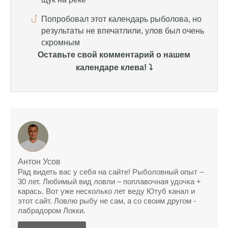
Спасибо за информацию! Рыбалка прошла
отлично, уловил карпа и налима
Уже второй раз пользуюсь этим прогнозом,
Оставьте свой комментарий о нашем
всегда помогает найти активных хищников
календаре клева! ⤵️
Сегодня благодаря прогнозу клева удалось
поймать крупного щуку, удивлен, но это
действительно работает
Сегодняшний прогноз клева оказался
полной ерундой, ни одной рыбы не поймал
Поймал всего одну рыбу, несмотря на
"удачный" прогноз клева, разочарован
Антон Усов
Рад видеть вас у себя на сайте! Рыболовный опыт –
Сегодняшний прогноз клева позволил мне
30 лет. Любимый вид ловли – поплавочная удочка +
карась. Вот уже несколько лет веду Ютуб канал и
успешно поймать крупную щуку.
этот сайт. Ловлю рыбу не сам, а со своим другом -
лабрадором Локки.
Прогноз клева на рыбалку на следующую
неделю обещает хорошие результаты.