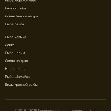
Рыба морской черт
максимального атмосферного давления,
как указывает прогноз клева.
Речная рыба
Прогноз клева на сутки вперед дает ясное
Ловля белого амура
представление о том, когда и где клюет
Рыба семга
рыба.
Находите ближайшие водоемы для ловли с
Рыба чавыча
помощью прогноза клева.
Донка
Учитывайте фазы луны при выборе места
Рыба налим
для рыбной ловли, согласно прогнозу
Ловля на джиг
клева.
Нерест леща
Прогноз клева помогает определить
Рыба Шамайка
лучшие условия для успешной рыбалки.
Виды красной рыбы
Календарь рыболова включает в себя
прогнозы клева на разные дни года.
Приложение для рыболовов
предоставляет подробную информацию о
© 2019 - 2025 Копирование информации только с