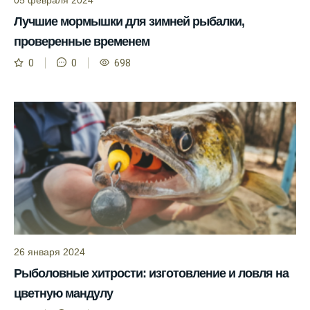
Прогноз клева учитывает изменения
Лучшие мормышки для зимней рыбалки,
температуры воды, что делает его более
точным.
проверенные временем
0
0
698
Сегодня у меня был успешный клев, и это
благодаря прогнозу.
Прогноз клева на сайте всегда актуален и
помогает мне выбирать лучшие дни для
рыбалки в Москве и области.
Я скачал приложение и теперь всегда
знаю, когда клюет рыба.
Рыболовный клуб для любителей активной
ловли предоставляет точные прогнозы
клева.
26 января 2024
Учитывайте фазы луны при планировании
Рыболовные хитрости: изготовление и ловля на
рыбалки и проверяйте прогноз клева.
цветную мандулу
Находитесь в Московской области? Это