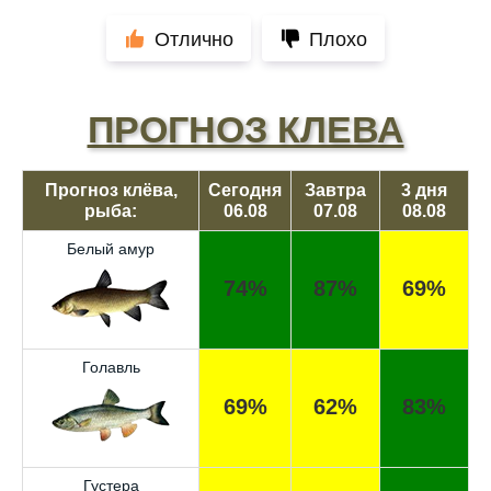
Отлично
Плохо
ПРОГНОЗ КЛЕВА
Прогноз клёва,
Сегодня
Завтра
3 дня
рыба:
06.08
07.08
08.08
Белый амур
74%
87%
69%
Голавль
69%
62%
83%
Густера