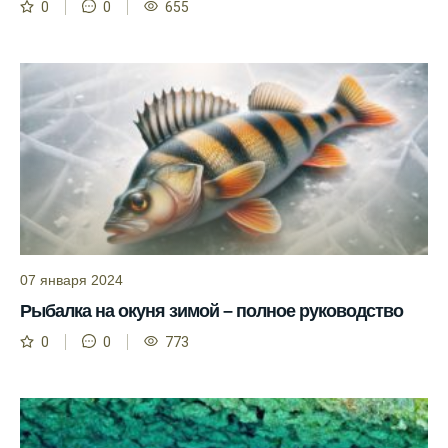
0
0
655
прекрасное место для рыбалки, и прогноз
клева вам в помощь.
Прогноз клева учитывает разные факторы,
и это делает его надежным.
Я всегда учитываю фазы луны и погодные
условия при выборе дня для рыбалки.
Прогноз клева учитывает фазы луны и
изменения температуры воды для более
точных результатов.
07 января 2024
Благодаря точному прогнозу, я смог
Рыбалка на окуня зимой – полное руководство
успешно ловить рыбу в Московской
области.
0
0
773
Сегодняшний прогноз клева на реке
Мербуш сработал на славу.
Ожидается хороший улов в январе, с