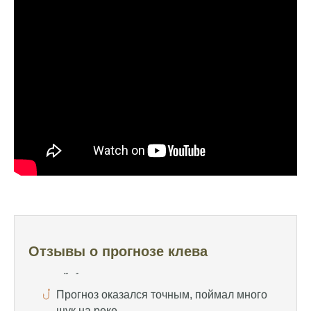
нескольких неудачных вылазок, надеялся
на больше
Очень точный прогноз клева, всегда
помогает выбрать лучшее время для
рыбалки, не разочаровался ни разу
Сегодня клев был слабый, но вчера
удалось поймать большого леща и окуня
Календарь рыболова иногда работает,
иногда нет, это всегда лотерея
Отличный прогноз клева! Сегодня поймал
щуку весом 5 кг
Прогноз оказался точным, поймал много
щук на реке
Отзывы о прогнозе клева
Попробовал этот календарь рыболова, но
результаты не впечатлили, улов был очень
скромным