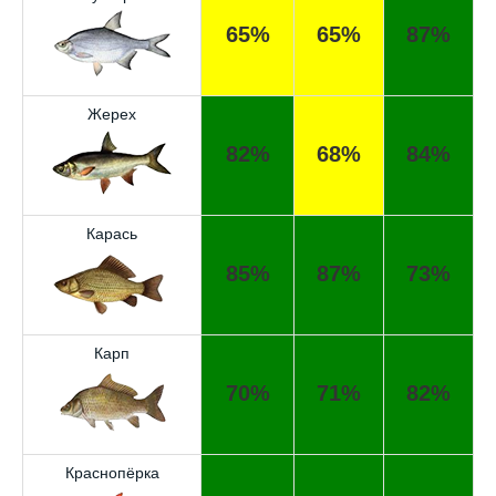
65%
65%
87%
Жерех
82%
68%
84%
Карась
85%
87%
73%
Карп
70%
71%
82%
Краснопёрка