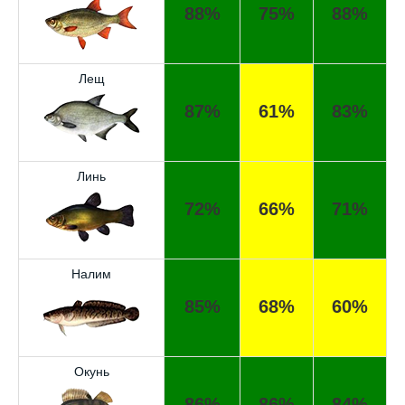
88%
75%
88%
Лещ
87%
61%
83%
Линь
72%
66%
71%
Налим
85%
68%
60%
Окунь
Отличный прогноз клёва! Сегодня поймал
86%
86%
84%