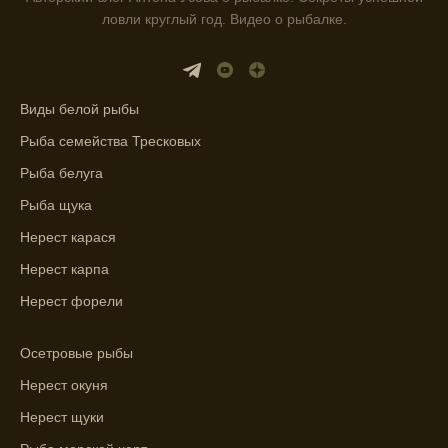
места для рыбалки.
ловли круглый год. Видео о рыбалке.
Прогноз клева учитывает влияние лунных
фаз и погодных условий на активность
рыбы.
Виды белой рыбы
Узнайте вероятности успешной ловли на
Рыба семейства Тресковых
ближайшие дни с прогнозом клева.
Рыба белуга
График клева рыбы зависит от фаз луны и
Рыба щука
погоды.
Нерест карася
Выберите лучшее время для рыбной
Нерест карпа
ловли в разных водоемах, опираясь на
Нерест форели
прогноз клева.
Зависимость активности рыбы от
Осетровые рыбы
температуры воды учитывается в прогнозе
Нерест окуня
клева.
Нерест щуки
Лучше всего ловить рыбу в период