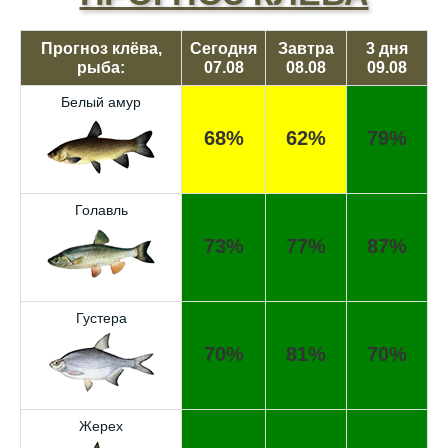
Прогноз клёва,
Сегодня
Завтра
3 дня
рыба:
07.08
08.08
09.08
Белый амур
68%
62%
79%
Голавль
73%
77%
87%
Густера
70%
81%
70%
Жерех