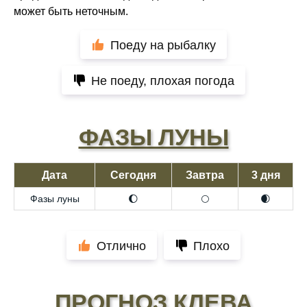
может быть неточным.
Поеду на рыбалку
Не поеду, плохая погода
ФАЗЫ ЛУНЫ
Дата
Сегодня
Завтра
3 дня
Фазы луны
🌔
🌕
🌒
Отлично
Плохо
ПРОГНОЗ КЛЕВА