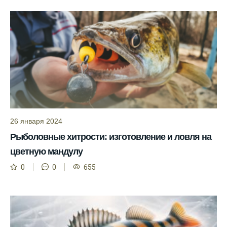
Прогноз клева на сайте всегда актуален и
помогает мне выбирать лучшие дни для
рыбалки в Москве и области.
Я скачал приложение и теперь всегда
знаю, когда клюет рыба.
Рыболовный клуб для любителей активной
ловли предоставляет точные прогнозы
клева.
26 января 2024
Учитывайте фазы луны при планировании
Рыболовные хитрости: изготовление и ловля на
рыбалки и проверяйте прогноз клева.
цветную мандулу
Находитесь в Московской области? Это
0
0
655
прекрасное место для рыбалки, и прогноз
клева вам в помощь.
Прогноз клева учитывает разные факторы,
и это делает его надежным.