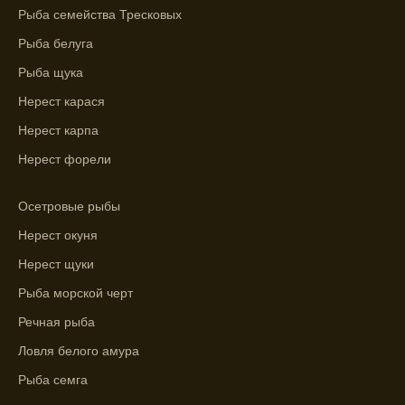
Узнайте вероятности успешной ловли на
Рыба семейства Тресковых
ближайшие дни с прогнозом клева.
Рыба белуга
График клева рыбы зависит от фаз луны и
Рыба щука
погоды.
Нерест карася
Выберите лучшее время для рыбной
Нерест карпа
ловли в разных водоемах, опираясь на
Нерест форели
прогноз клева.
Зависимость активности рыбы от
Осетровые рыбы
температуры воды учитывается в прогнозе
Нерест окуня
клева.
Нерест щуки
Лучше всего ловить рыбу в период
Рыба морской черт
максимального атмосферного давления,
как указывает прогноз клева.
Речная рыба
Прогноз клева на сутки вперед дает ясное
Ловля белого амура
представление о том, когда и где клюет
Рыба семга
рыба.