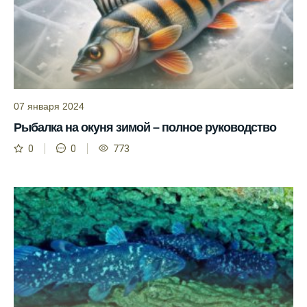
Я всегда учитываю фазы луны и погодные
условия при выборе дня для рыбалки.
Прогноз клева учитывает фазы луны и
изменения температуры воды для более
точных результатов.
07 января 2024
Благодаря точному прогнозу, я смог
Рыбалка на окуня зимой – полное руководство
успешно ловить рыбу в Московской
области.
0
0
773
Сегодняшний прогноз клева на реке
Мербуш сработал на славу.
Ожидается хороший улов в январе, с
учетом прогноза клева.
Сезонная таблица активности рыбы
помогает планировать рыбалку в разные
месяцы.