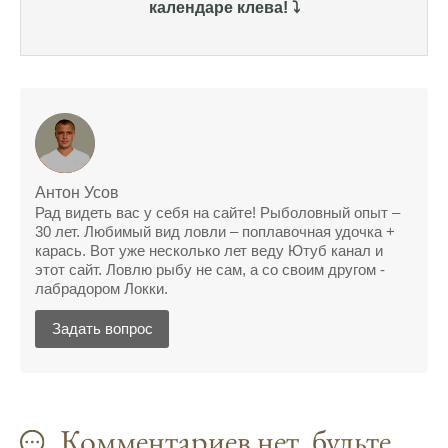
календаре клева! ⤵️
Сегодня благодаря прогнозу клева удалось
поймать крупного щуку, удивлен, но это
действительно работает
Сегодняшний прогноз клева оказался
полной ерундой, ни одной рыбы не поймал
Поймал всего одну рыбу, несмотря на
"удачный" прогноз клева, разочарован
Антон Усов
Рад видеть вас у себя на сайте! Рыболовный опыт –
Сегодняшний прогноз клева позволил мне
30 лет. Любимый вид ловли – поплавочная удочка +
карась. Вот уже несколько лет веду Ютуб канал и
успешно поймать крупную щуку.
этот сайт. Ловлю рыбу не сам, а со своим другом -
лабрадором Локки.
Прогноз клева на рыбалку на следующую
неделю обещает хорошие результаты.
Задать вопрос
Благодаря лунному календарю и прогнозу
клева, мой улов растет с каждым днем.
С приложением для Android, я всегда могу
Комментариев нет, будьте
узнать точный прогноз клева на