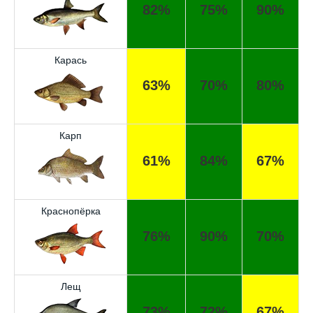
82%
75%
90%
Карась
63%
70%
80%
Карп
61%
84%
67%
Краснопёрка
76%
90%
70%
Лещ
73%
72%
67%