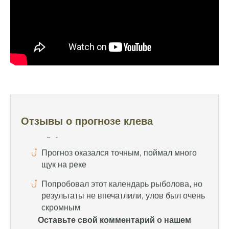
Сегодня клев был слабый, но вчера
удалось поймать большого леща и окуня
Календарь рыболова иногда работает,
иногда нет, это всегда лотерея
Отличный прогноз клева! Сегодня поймал
щуку весом 5 кг
Прогноз оказался точным, поймал много
щук на реке
Отзывы о прогнозе клева
Попробовал этот календарь рыболова, но
результаты не впечатлили, улов был очень
скромным
Спасибо за информацию! Рыбалка прошла
отлично, уловил карпа и налима
Уже второй раз пользуюсь этим прогнозом,
Оставьте свой комментарий о нашем
всегда помогает найти активных хищников