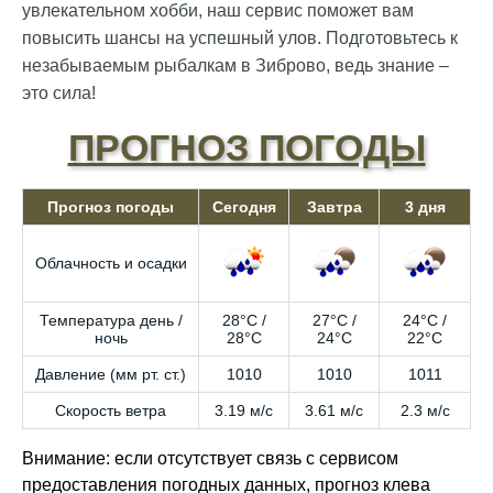
увлекательном хобби, наш сервис поможет вам
повысить шансы на успешный улов. Подготовьтесь к
незабываемым рыбалкам в Зиброво, ведь знание –
это сила!
ПРОГНОЗ ПОГОДЫ
Прогноз погоды
Сегодня
Завтра
3 дня
Облачность и осадки
Температура день /
28°C /
27°C /
24°C /
ночь
28°C
24°C
22°C
Давление (мм рт. ст.)
1010
1010
1011
Скорость ветра
3.19 м/с
3.61 м/с
2.3 м/с
Внимание: если отсутствует связь с сервисом
предоставления погодных данных, прогноз клева