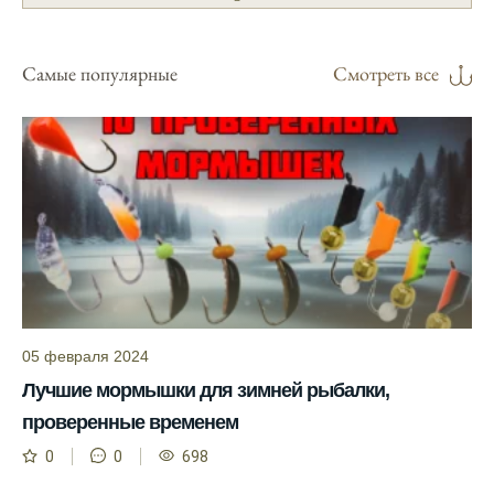
Я регулярно проверяю прогноз клева на
сайте и всегда знаю, когда лучше всего
Самые популярные
Смотреть все
отправиться на рыбалку.
Подробный прогноз клева помогает мне
выбирать лучшие дни для рыбалки в
Москве и области.
С приложением можно получить прогноз
клева на ближайшие сутки.
Узнайте, какие факторы влияют на
активность рыбы и как их учитывать в
прогнозе клева.
05 февраля 2024
Прогноз клева учитывает изменения
Лучшие мормышки для зимней рыбалки,
температуры воды, что делает его более
точным.
проверенные временем
0
0
698
Сегодня у меня был успешный клев, и это
благодаря прогнозу.