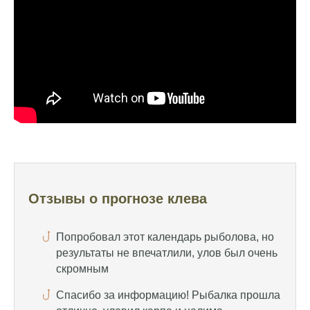
удалось поймать большого леща и окуня
Календарь рыболова иногда работает,
иногда нет, это всегда лотерея
Отличный прогноз клева! Сегодня поймал
щуку весом 5 кг
Прогноз оказался точным, поймал много
щук на реке
Попробовал этот календарь рыболова, но
результаты не впечатлили, улов был очень
Отзывы о прогнозе клева
скромным
Спасибо за информацию! Рыбалка прошла
отлично, уловил карпа и налима
Уже второй раз пользуюсь этим прогнозом,
всегда помогает найти активных хищников
Сегодня благодаря прогнозу клева удалось