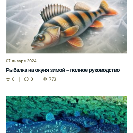
условия при выборе дня для рыбалки.
Прогноз клева учитывает фазы луны и
изменения температуры воды для более
точных результатов.
Благодаря точному прогнозу, я смог
успешно ловить рыбу в Московской
области.
07 января 2024
Сегодняшний прогноз клева на реке
Рыбалка на окуня зимой – полное руководство
Мербуш сработал на славу.
0
0
773
Ожидается хороший улов в январе, с
учетом прогноза клева.
Сезонная таблица активности рыбы
помогает планировать рыбалку в разные
месяцы.
Инструкция по подготовке к рыбалке