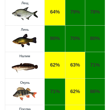
Лещ
64%
79%
78%
Линь
90%
70%
80%
Налим
62%
63%
71%
Отличный прогноз клёва! Сегодня поймал
щуку весом 5 кг.
Окунь
Спасибо за прогноз, сегодня уловил карпа
и окуня!
71%
62%
86%
Прогноз оказался точным, поймал много
налима на реке.
Плотва