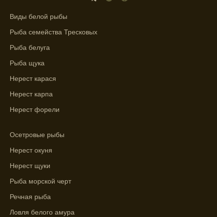
ближайшие дни с прогнозом клева.
Виды белой рыбы
График клева рыбы зависит от фаз луны и
Рыба семейства Тресковых
погоды.
Рыба белуга
Выберите лучшее время для рыбной
Рыба щука
ловли в разных водоемах, опираясь на
прогноз клева.
Нерест карася
Нерест карпа
Зависимость активности рыбы от
температуры воды учитывается в прогнозе
Нерест форели
клева.
Осетровые рыбы
Лучше всего ловить рыбу в период
максимального атмосферного давления,
Нерест окуня
как указывает прогноз клева.
Нерест щуки
Прогноз клева на сутки вперед дает ясное
Рыба морской черт
представление о том, когда и где клюет
Речная рыба
рыба.
Ловля белого амура
Находите ближайшие водоемы для ловли с