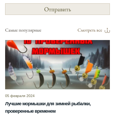
сайте и всегда знаю, когда лучше всего
отправиться на рыбалку.
Подробный прогноз клева помогает мне
выбирать лучшие дни для рыбалки в
Самые популярные
Смотреть все
Москве и области.
С приложением можно получить прогноз
клева на ближайшие сутки.
Узнайте, какие факторы влияют на
активность рыбы и как их учитывать в
прогнозе клева.
Прогноз клева учитывает изменения
температуры воды, что делает его более
точным.
05 февраля 2024
Сегодня у меня был успешный клев, и это
Лучшие мормышки для зимней рыбалки,
благодаря прогнозу.
проверенные временем