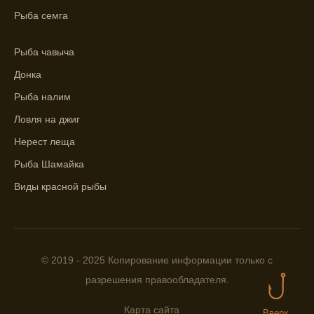
Рыба семга
помощью прогноза клева.
Учитывайте фазы луны при выборе места
Рыба чавыча
для рыбной ловли, согласно прогнозу
Донка
клева.
Рыба налим
Прогноз клева помогает определить
лучшие условия для успешной рыбалки.
Ловля на джиг
Нерест леща
Календарь рыболова включает в себя
прогнозы клева на разные дни года.
Рыба Шамайка
Виды красной рыбы
Приложение для рыболовов
предоставляет подробную информацию о
фазах луны и их влиянии на активность
рыбы.
© 2019 - 2025 Копирование информации только с
Прогноз клева учитывает погодные
условия и фазы луны для более точных
разрешения правообладателя.
результатов.
Карта сайта
Вверх