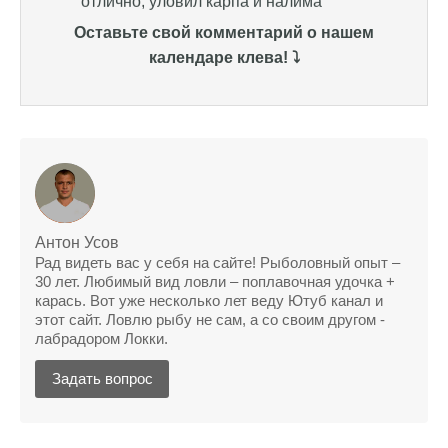
поймать крупного щуку, удивлен, но это
Оставьте свой комментарий о нашем
действительно работает
календаре клева! ⤵️
Сегодняшний прогноз клева оказался
полной ерундой, ни одной рыбы не поймал
Поймал всего одну рыбу, несмотря на
"удачный" прогноз клева, разочарован
Сегодняшний прогноз клева позволил мне
успешно поймать крупную щуку.
Антон Усов
Рад видеть вас у себя на сайте! Рыболовный опыт –
Прогноз клева на рыбалку на следующую
30 лет. Любимый вид ловли – поплавочная удочка +
неделю обещает хорошие результаты.
карась. Вот уже несколько лет веду Ютуб канал и
этот сайт. Ловлю рыбу не сам, а со своим другом -
Благодаря лунному календарю и прогнозу
лабрадором Локки.
клева, мой улов растет с каждым днем.
Задать вопрос
С приложением для Android, я всегда могу
узнать точный прогноз клева на
ближайшие дни.