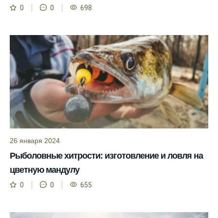
Прогноз клева на сайте всегда актуален и
0
0
698
помогает мне выбирать лучшие дни для
рыбалки в Москве и области.
Я скачал приложение и теперь всегда
знаю, когда клюет рыба.
Рыболовный клуб для любителей активной
ловли предоставляет точные прогнозы
клева.
Учитывайте фазы луны при планировании
рыбалки и проверяйте прогноз клева.
26 января 2024
Находитесь в Московской области? Это
Рыболовные хитрости: изготовление и ловля на
прекрасное место для рыбалки, и прогноз
клева вам в помощь.
цветную мандулу
Прогноз клева учитывает разные факторы,
0
0
655
и это делает его надежным.
Я всегда учитываю фазы луны и погодные