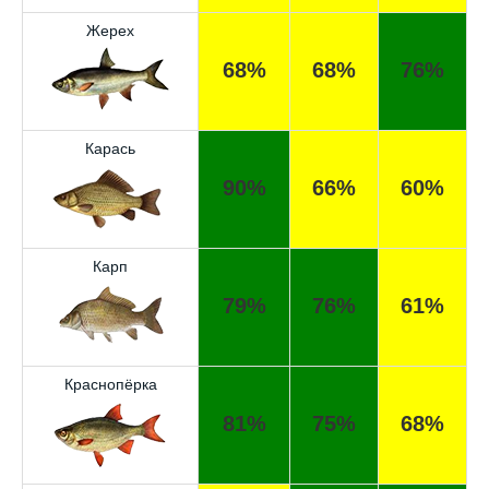
Жерех
68%
68%
76%
Карась
90%
66%
60%
Карп
79%
76%
61%
Краснопёрка
81%
75%
68%