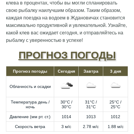
клева в процентах, чтобы вы могли спланировать
свою рыбалку наилучшим образом. Таким образом,
каждая поездка на водоем в Ждановичах становится
максимально продуктивной и увлекательной. Узнайте,
какой клев вас ожидает сегодня, и отправляйтесь на
рыбалку с уверенностью в успехе!
ПРОГНОЗ ПОГОДЫ
Прогноз погоды
Сегодня
Завтра
3 дня
Облачность и осадки
Температура день /
30°C /
31°C /
25°C /
ночь
30°C
31°C
25°C
Давление (мм рт. ст.)
1014
1013
1012
Скорость ветра
3 м/с
2.78 м/с
1.88 м/с