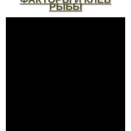
рыболова после нескольких неудачных
РЫБЫ
вылазок, верить или нет - решайте сами
Спасибо за информацию! Рыбалка прошла
отлично, уловил карпа и налима
Сегодняшний день был нейтральным, ни
хорошего, ни плохого улова
Поймал всего пару мелких рыбок,
несмотря на "активный" прогноз, под
вопросом его точность
Начал сомневаться в прогнозе клева после
нескольких неудачных вылазок, надеялся
на больше
Очень точный прогноз клева, всегда
помогает выбрать лучшее время для
рыбалки, не разочаровался ни разу
Сегодня клев был слабый, но вчера