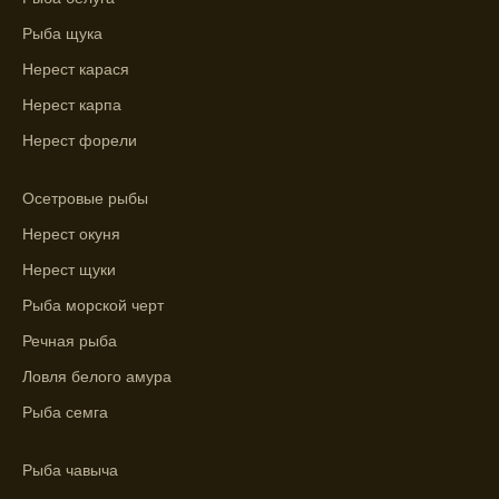
Рыба щука
График клева рыбы зависит от фаз луны и
погоды.
Нерест карася
Нерест карпа
Выберите лучшее время для рыбной
ловли в разных водоемах, опираясь на
Нерест форели
прогноз клева.
Осетровые рыбы
Зависимость активности рыбы от
температуры воды учитывается в прогнозе
Нерест окуня
клева.
Нерест щуки
Лучше всего ловить рыбу в период
Рыба морской черт
максимального атмосферного давления,
Речная рыба
как указывает прогноз клева.
Ловля белого амура
Прогноз клева на сутки вперед дает ясное
Рыба семга
представление о том, когда и где клюет
рыба.
Рыба чавыча
Находите ближайшие водоемы для ловли с