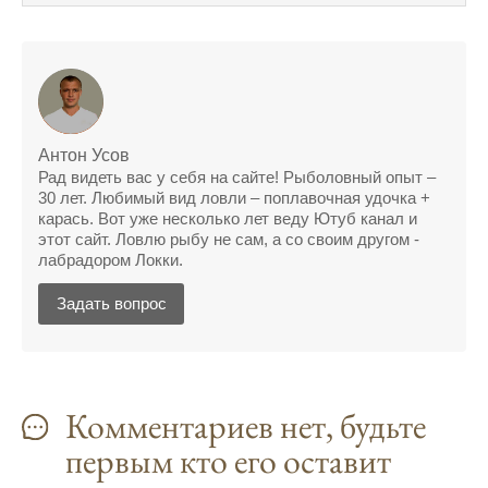
поймать крупного щуку, удивлен, но это
действительно работает
Сегодняшний прогноз клева оказался
полной ерундой, ни одной рыбы не поймал
Поймал всего одну рыбу, несмотря на
Антон Усов
"удачный" прогноз клева, разочарован
Рад видеть вас у себя на сайте! Рыболовный опыт –
30 лет. Любимый вид ловли – поплавочная удочка +
Сегодняшний прогноз клева позволил мне
карась. Вот уже несколько лет веду Ютуб канал и
успешно поймать крупную щуку.
этот сайт. Ловлю рыбу не сам, а со своим другом -
лабрадором Локки.
Прогноз клева на рыбалку на следующую
неделю обещает хорошие результаты.
Задать вопрос
Благодаря лунному календарю и прогнозу
клева, мой улов растет с каждым днем.
С приложением для Android, я всегда могу
Комментариев нет, будьте
узнать точный прогноз клева на
первым кто его оставит
ближайшие дни.