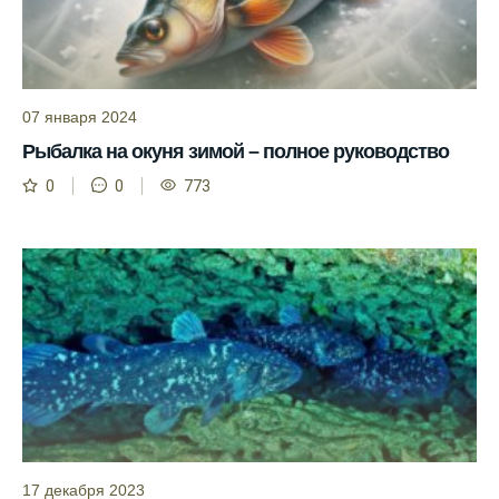
Прогноз клева учитывает фазы луны и
изменения температуры воды для более
точных результатов.
07 января 2024
Благодаря точному прогнозу, я смог
Рыбалка на окуня зимой – полное руководство
успешно ловить рыбу в Московской
0
0
773
области.
Сегодняшний прогноз клева на реке
Мербуш сработал на славу.
Ожидается хороший улов в январе, с
учетом прогноза клева.
Сезонная таблица активности рыбы
помогает планировать рыбалку в разные
месяцы.
Инструкция по подготовке к рыбалке
учитывает прогноз клева.
17 декабря 2023