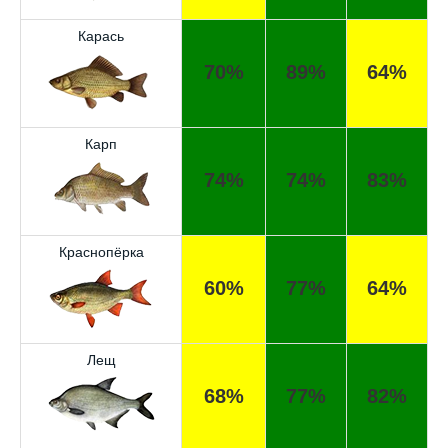
Карась
70%
89%
64%
Карп
74%
74%
83%
Краснопёрка
60%
77%
64%
Лещ
68%
77%
82%