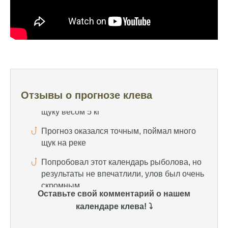
удалось поймать большого леща и окуня
Календарь рыболова иногда работает,
иногда нет, это всегда лотерея
Отличный прогноз клева! Сегодня поймал
щуку весом 5 кг
Прогноз оказался точным, поймал много
Отзывы о прогнозе клева
щук на реке
Попробовал этот календарь рыболова, но
результаты не впечатлили, улов был очень
скромным
Спасибо за информацию! Рыбалка прошла
отлично, уловил карпа и налима
Уже второй раз пользуюсь этим прогнозом,
Оставьте свой комментарий о нашем
всегда помогает найти активных хищников
календаре клева! ⤵️
Сегодня благодаря прогнозу клева удалось