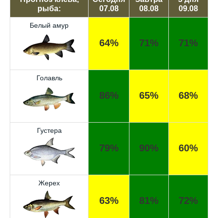
рыба:
07.08
08.08
09.08
Белый амур
64%
71%
71%
Голавль
86%
65%
68%
Густера
79%
90%
60%
Жерех
63%
81%
72%