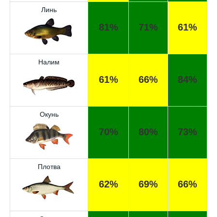
Линь
81%
71%
61%
Налим
61%
66%
84%
Окунь
70%
80%
73%
Отличный прогноз клёва! Сегодня поймал
щуку весом 5 кг.
Спасибо за прогноз, сегодня уловил карпа
Плотва
и окуня!
62%
69%
66%
Прогноз оказался точным, поймал много
налима на реке.