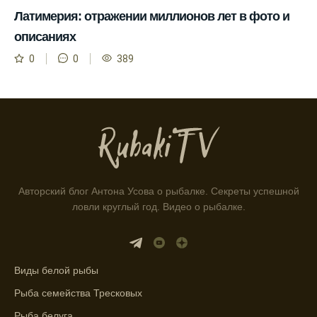
Латимерия: отражении миллионов лет в фото и
Благодаря фазам луны, я всегда могу
выбирать оптимальное время для рыбной
описаниях
ловли.
0
0
389
Способ предсказать клев рыбы включает в
себя анализ фаз луны и погоды.
Прогноз клева на зимой помогает выбрать
подходящее время для ловли хищной
рыбы.
Информация о каждом типе рыбы в
Авторский блог Антона Усова о рыбалке. Секреты успешной
приложении помогает выбрать наилучшие
ловли круглый год. Видео о рыбалке.
места для рыбалки.
Прогноз клева учитывает влияние лунных
фаз и погодных условий на активность
Виды белой рыбы
рыбы.
Рыба семейства Тресковых
Узнайте вероятности успешной ловли на
ближайшие дни с прогнозом клева.
Рыба белуга