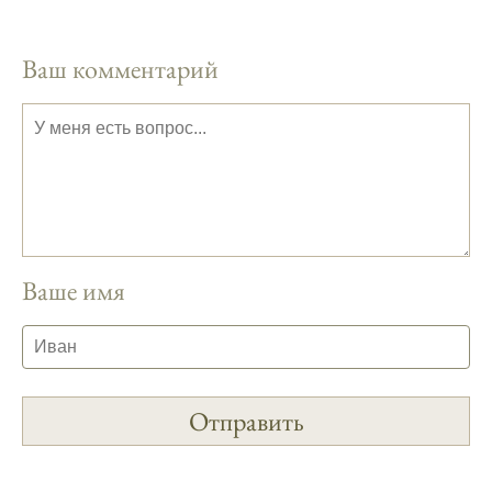
Прогноз клева на год вперед помогает мне
планировать свои рыбалки.
Ваш комментарий
На рыболовном форуме, я нашел много
полезной информации о факторах,
влияющих на клев рыбы.
Сегодняшний прогноз клева совпал с
фазами луны, и у меня был отличный
результат.
Приложение для рыболовов
Ваше имя
предоставляет подробные сведения о
фазах луны и их влиянии на активность
рыбы.
Прогноз клева учитывает погодные
условия и фазы луны, что делает его
надежным.
Я регулярно проверяю прогноз клева на