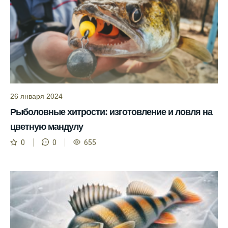
помогает мне выбирать лучшие дни для
рыбалки в Москве и области.
Я скачал приложение и теперь всегда
знаю, когда клюет рыба.
Рыболовный клуб для любителей активной
ловли предоставляет точные прогнозы
клева.
26 января 2024
Рыболовные хитрости: изготовление и ловля на
Учитывайте фазы луны при планировании
рыбалки и проверяйте прогноз клева.
цветную мандулу
Находитесь в Московской области? Это
0
0
655
прекрасное место для рыбалки, и прогноз
клева вам в помощь.
Прогноз клева учитывает разные факторы,
и это делает его надежным.
Я всегда учитываю фазы луны и погодные
условия при выборе дня для рыбалки.