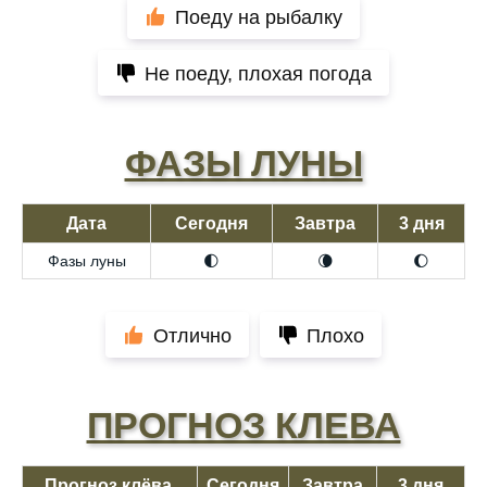
Поеду на рыбалку
Не поеду, плохая погода
ФАЗЫ ЛУНЫ
Дата
Сегодня
Завтра
3 дня
Фазы луны
🌓
🌘
🌔
Отлично
Плохо
ПРОГНОЗ КЛЕВА
Прогноз клёва,
Сегодня
Завтра
3 дня