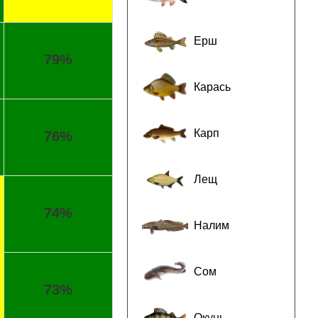
Ерш
79%
Карась
Карп
76%
Лещ
74%
Налим
Сом
73%
Окунь