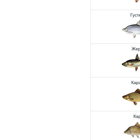
Густ
Жер
Кар
Ка