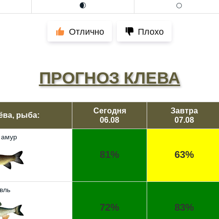
🌒
🌕
Отлично
Плохо
ПРОГНОЗ КЛЕВА
Сегодня
Завтра
ёва, рыба:
06.08
07.08
 амур
81%
63%
вль
72%
83%