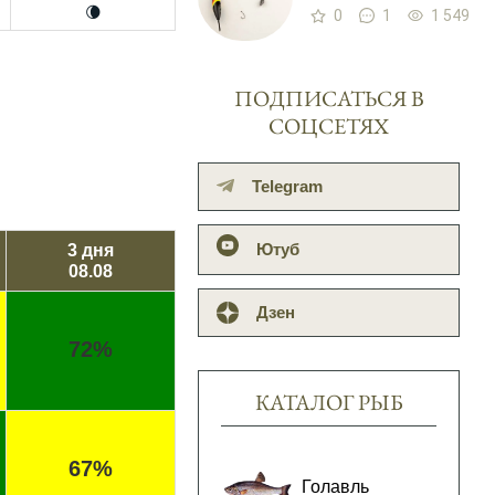
🌘
0
1
1 549
ПОДПИСАТЬСЯ В
СОЦСЕТЯХ
Telegram
Ютуб
3 дня
08.08
Дзен
72%
КАТАЛОГ РЫБ
67%
Голавль