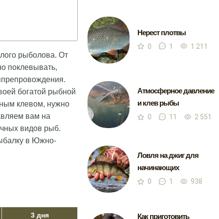
Нерест плотвы
0
1
1 211
лого рыболова. От
но поклевывать,
мяпрепровождения.
Атмосферное давление
воей богатой рыбной
и клев рыбы
ным клевом, нужно
авляем вам на
0
11
2 551
ичных видов рыб.
ыбалку в Южно-
Ловля на джиг для
начинающих
0
1
938
3 дня
Как приготовить