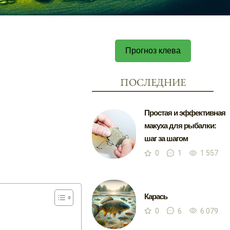
Прогноз клева
ПОСЛЕДНИЕ
Простая и эффективная
макуха для рыбалки:
шаг за шагом
0
1
1 557
Карась
0
6
6 079