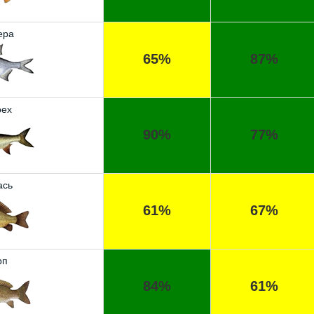
ера
65%
87%
ех
90%
77%
ась
61%
67%
рп
84%
61%