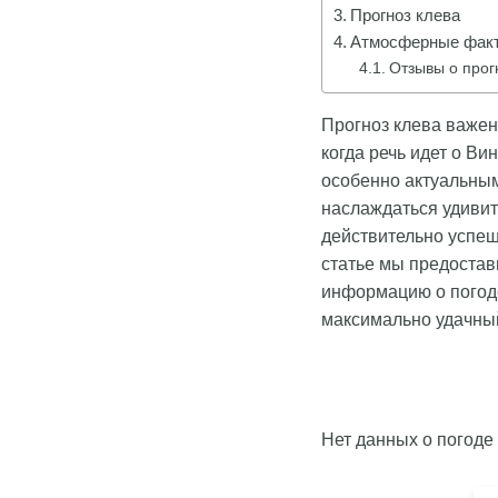
Прогноз клева
Атмосферные факт
Отзывы о прог
Прогноз клева важен
когда речь идет о Ви
особенно актуальным
наслаждаться удиви
действительно успешн
статье мы предостав
информацию о погоде
максимально удачный
Нет данных о погоде