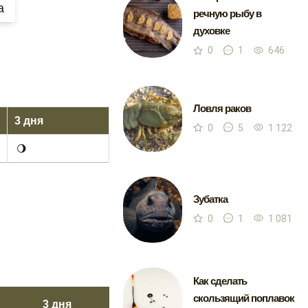
а
речную рыбу в
духовке
0
1
646
Ловля раков
3 дня
0
5
1 122
🌖
Зубатка
0
1
1 081
Как сделать
скользящий поплавок
3 дня