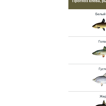
Прогноз клёва, р
Белый
Гола
Густ
Жер