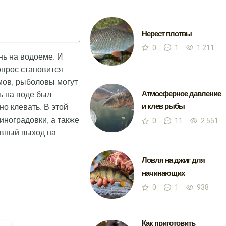
Нерест плотвы
0
1
1 211
нь на водоеме. И
опрос становится
мов, рыболовы могут
Атмосферное давление
ь на воде был
и клев рыбы
но клевать. В этой
иноградовки, а также
0
11
2 551
овный выход на
Ловля на джиг для
начинающих
0
1
938
Как приготовить