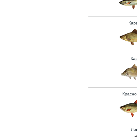
Кар
Ка
Красно
Ле