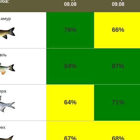
ыба:
08.08
09.08
 амур
76%
66%
вль
84%
87%
ера
64%
71%
ех
67%
68%