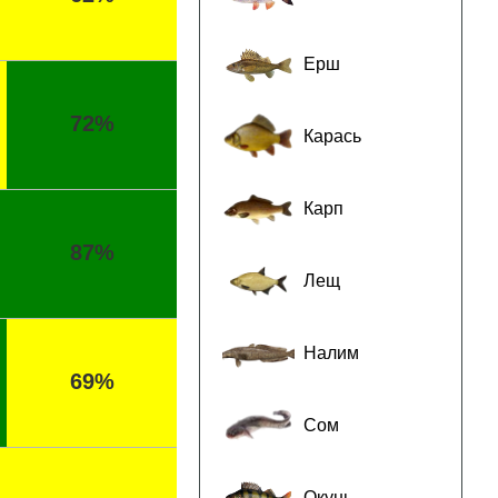
Ерш
72%
Карась
Карп
87%
Лещ
Налим
69%
Сом
Окунь