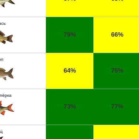
ась
79%
66%
рп
64%
75%
пёрка
73%
77%
щ