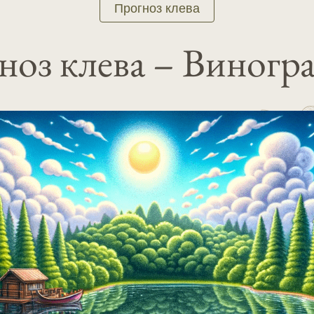
Прогноз клева
оз клева – Виногр