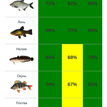
71%
82%
86%
Линь
89%
70%
88%
Налим
84%
68%
78%
Окунь
74%
67%
82%
Отличный прогноз клёва! Сегодня поймал
щуку весом 5 кг.
Плотва
Спасибо за прогноз, сегодня уловил карпа