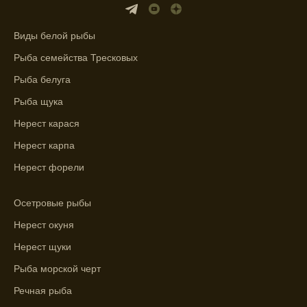
фаз и погодных условий на активность
рыбы.
Виды белой рыбы
Узнайте вероятности успешной ловли на
Рыба семейства Тресковых
ближайшие дни с прогнозом клева.
Рыба белуга
График клева рыбы зависит от фаз луны и
Рыба щука
погоды.
Нерест карася
Выберите лучшее время для рыбной
Нерест карпа
ловли в разных водоемах, опираясь на
Нерест форели
прогноз клева.
Зависимость активности рыбы от
Осетровые рыбы
температуры воды учитывается в прогнозе
Нерест окуня
клева.
Нерест щуки
Лучше всего ловить рыбу в период
максимального атмосферного давления,
Рыба морской черт
как указывает прогноз клева.
Речная рыба