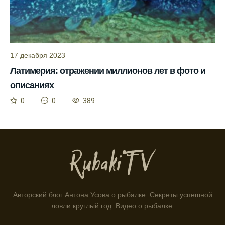
помогает планировать рыбалку в разные
месяцы.
Инструкция по подготовке к рыбалке
учитывает прогноз клева.
17 декабря 2023
Благодаря фазам луны, я всегда могу
Латимерия: отражении миллионов лет в фото и
выбирать оптимальное время для рыбной
описаниях
ловли.
0
0
389
Способ предсказать клев рыбы включает в
себя анализ фаз луны и погоды.
Прогноз клева на зимой помогает выбрать
подходящее время для ловли хищной
рыбы.
Информация о каждом типе рыбы в
приложении помогает выбрать наилучшие
Авторский блог Антона Усова о рыбалке. Секреты успешной
места для рыбалки.
ловли круглый год. Видео о рыбалке.
Прогноз клева учитывает влияние лунных