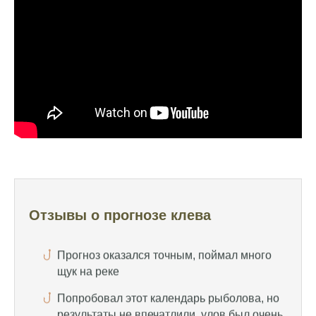
Очень точный прогноз клева, всегда
помогает выбрать лучшее время для
рыбалки, не разочаровался ни разу
Сегодня клев был слабый, но вчера
удалось поймать большого леща и окуня
Календарь рыболова иногда работает,
иногда нет, это всегда лотерея
Отличный прогноз клева! Сегодня поймал
щуку весом 5 кг
Прогноз оказался точным, поймал много
щук на реке
Отзывы о прогнозе клева
Попробовал этот календарь рыболова, но
результаты не впечатлили, улов был очень
скромным
Спасибо за информацию! Рыбалка прошла
отлично, уловил карпа и налима