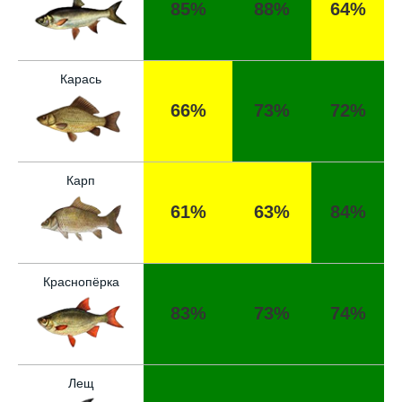
85%
88%
64%
Карась
66%
73%
72%
Карп
61%
63%
84%
Краснопёрка
83%
73%
74%
Лещ