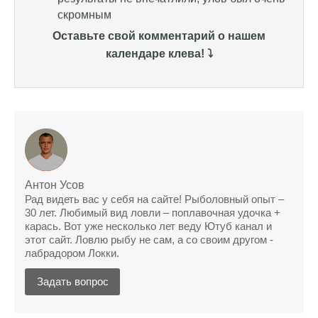
Уже второй раз пользуюсь этим прогнозом,
всегда помогает найти активных хищников
Оставьте свой комментарий о нашем
календаре клева! ⤵️
Сегодня благодаря прогнозу клева удалось
поймать крупного щуку, удивлен, но это
действительно работает
Сегодняшний прогноз клева оказался
полной ерундой, ни одной рыбы не поймал
Поймал всего одну рыбу, несмотря на
"удачный" прогноз клева, разочарован
Антон Усов
Рад видеть вас у себя на сайте! Рыболовный опыт –
Сегодняшний прогноз клева позволил мне
30 лет. Любимый вид ловли – поплавочная удочка +
успешно поймать крупную щуку.
карась. Вот уже несколько лет веду Ютуб канал и
этот сайт. Ловлю рыбу не сам, а со своим другом -
Прогноз клева на рыбалку на следующую
лабрадором Локки.
неделю обещает хорошие результаты.
Задать вопрос
Благодаря лунному календарю и прогнозу
клева, мой улов растет с каждым днем.