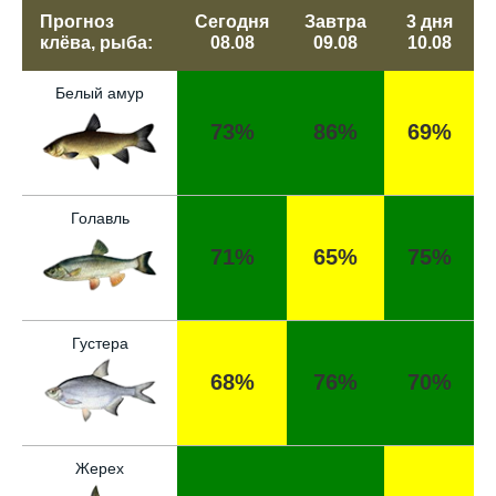
Прогноз
Сегодня
Завтра
3 дня
клёва, рыба:
08.08
09.08
10.08
Белый амур
73%
86%
69%
Голавль
71%
65%
75%
Густера
68%
76%
70%
Жерех