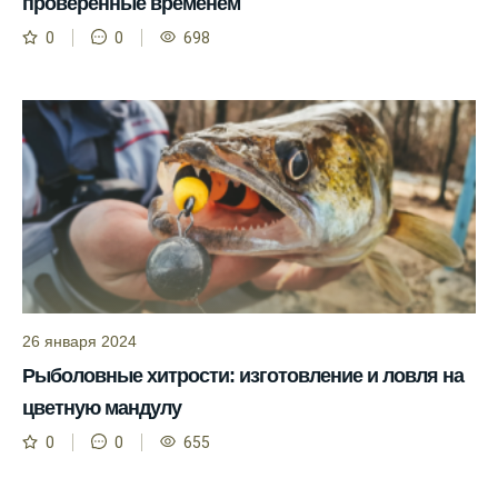
проверенные временем
Сегодня у меня был успешный клев, и это
0
0
698
благодаря прогнозу.
Прогноз клева на сайте всегда актуален и
помогает мне выбирать лучшие дни для
рыбалки в Москве и области.
Я скачал приложение и теперь всегда
знаю, когда клюет рыба.
Рыболовный клуб для любителей активной
ловли предоставляет точные прогнозы
клева.
26 января 2024
Учитывайте фазы луны при планировании
Рыболовные хитрости: изготовление и ловля на
рыбалки и проверяйте прогноз клева.
цветную мандулу
Находитесь в Московской области? Это
0
0
655
прекрасное место для рыбалки, и прогноз
клева вам в помощь.