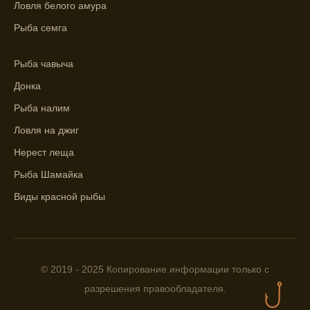
Прогноз клева на сутки вперед дает ясное
Ловля белого амура
представление о том, когда и где клюет
Рыба семга
рыба.
Находите ближайшие водоемы для ловли с
Рыба чавыча
помощью прогноза клева.
Донка
Учитывайте фазы луны при выборе места
Рыба налим
для рыбной ловли, согласно прогнозу
Ловля на джиг
клева.
Нерест леща
Прогноз клева помогает определить
Рыба Шамайка
лучшие условия для успешной рыбалки.
Виды красной рыбы
Календарь рыболова включает в себя
прогнозы клева на разные дни года.
Приложение для рыболовов
предоставляет подробную информацию о
© 2019 - 2025 Копирование информации только с
фазах луны и их влиянии на активность
разрешения правообладателя.
рыбы.