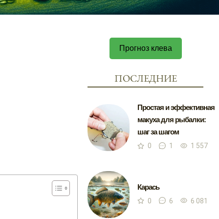
Прогноз клева
ПОСЛЕДНИЕ
Простая и эффективная
макуха для рыбалки:
шаг за шагом
0
1
1 557
Карась
0
6
6 081