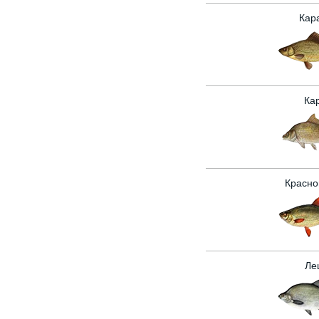
Кар
Ка
Красно
Ле