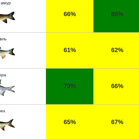
 амур
66%
85%
вль
61%
62%
ера
70%
66%
ех
65%
67%