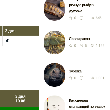
речную рыбу в
духовке
0
1
646
3 дня
Ловля раков
🌒
0
5
1 122
Зубатка
0
1
1 081
3 дня
Как сделать
10.08
скользящий поплавок