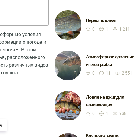
Нерест плотвы
0
1
1 211
мосферные условия
формации о погоде и
ологиям. В этом
Атмосферное давление
ья, расположенного
и клев рыбы
ость различных видов
 пункта.
0
11
2 551
Ловля на джиг для
начинающих
0
1
938
а
Как приготовить