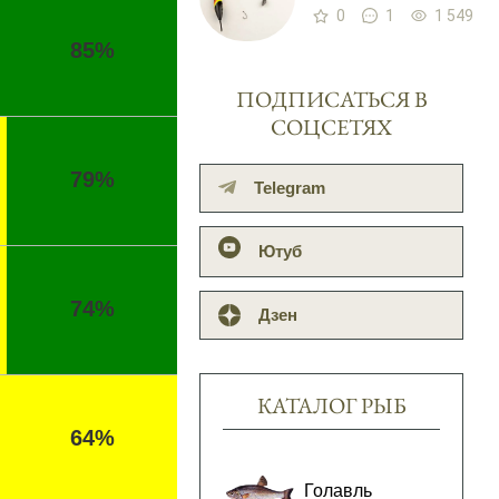
0
1
1 549
85%
ПОДПИСАТЬСЯ В
СОЦСЕТЯХ
79%
Telegram
Ютуб
74%
Дзен
КАТАЛОГ РЫБ
64%
Голавль