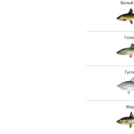
Белый
Гола
Густ
Жер