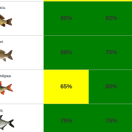
ась
80%
82%
рп
88%
70%
пёрка
65%
80%
щ
76%
76%