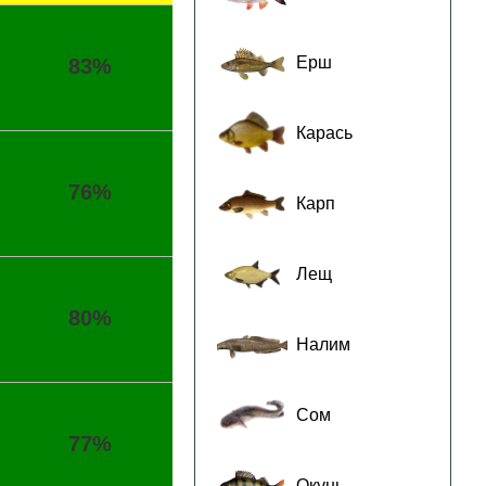
Ерш
83%
Карась
76%
Карп
Лещ
80%
Налим
Сом
77%
Окунь