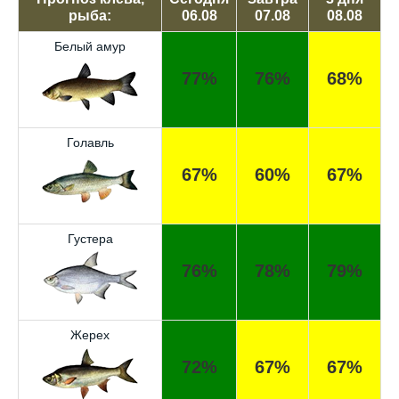
рыба:
06.08
07.08
08.08
Белый амур
77%
76%
68%
Голавль
67%
60%
67%
Густера
76%
78%
79%
Жерех
72%
67%
67%