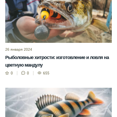
помогает мне выбирать лучшие дни для
рыбалки в Москве и области.
Я скачал приложение и теперь всегда
знаю, когда клюет рыба.
Рыболовный клуб для любителей активной
ловли предоставляет точные прогнозы
клева.
26 января 2024
Учитывайте фазы луны при планировании
Рыболовные хитрости: изготовление и ловля на
рыбалки и проверяйте прогноз клева.
цветную мандулу
Находитесь в Московской области? Это
0
0
655
прекрасное место для рыбалки, и прогноз
клева вам в помощь.
Прогноз клева учитывает разные факторы,
и это делает его надежным.
Я всегда учитываю фазы луны и погодные
условия при выборе дня для рыбалки.