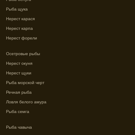
Рыба щука
График клева рыбы зависит от фаз луны и
погоды.
Нерест карася
Выберите лучшее время для рыбной
Нерест карпа
ловли в разных водоемах, опираясь на
Нерест форели
прогноз клева.
Зависимость активности рыбы от
Осетровые рыбы
температуры воды учитывается в прогнозе
Нерест окуня
клева.
Нерест щуки
Лучше всего ловить рыбу в период
Рыба морской черт
максимального атмосферного давления,
Речная рыба
как указывает прогноз клева.
Ловля белого амура
Прогноз клева на сутки вперед дает ясное
представление о том, когда и где клюет
Рыба семга
рыба.
Рыба чавыча
Находите ближайшие водоемы для ловли с