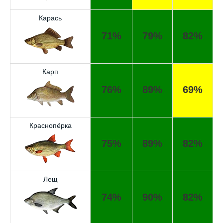
Карась
71%
79%
82%
Карп
76%
89%
69%
Краснопёрка
75%
89%
82%
Лещ
74%
90%
82%