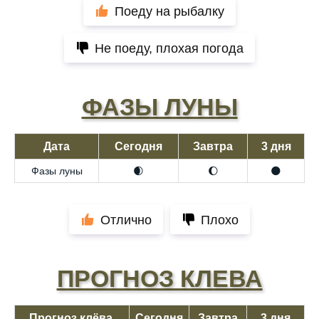
Поеду на рыбалку
Не поеду, плохая погода
ФАЗЫ ЛУНЫ
Дата
Сегодня
Завтра
3 дня
Фазы луны
🌒
🌔
🌑
Отлично
Плохо
ПРОГНОЗ КЛЕВА
Прогноз клёва,
Сегодня
Завтра
3 дня