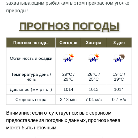
захватывающим рыбалкам в этом прекрасном уголке
природы!
ПРОГНОЗ ПОГОДЫ
Прогноз погоды
Сегодня
Завтра
3 дня
Облачность и осадки
Температура день /
29°C /
26°C /
19°C /
ночь
29°C
25°C
19°C
Давление (мм рт. ст.)
1014
1013
1014
Скорость ветра
3.13 м/с
7.04 м/с
0.7 м/с
Внимание: если отсутствует связь с сервисом
предоставления погодных данных, прогноз клева
может быть неточным.