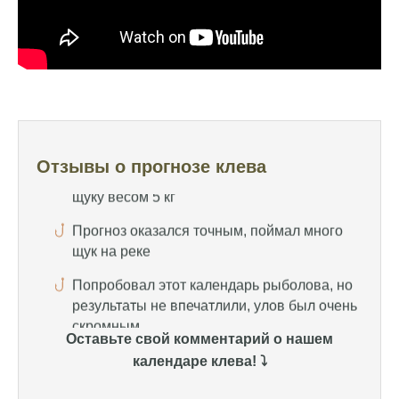
удалось поймать большого леща и окуня
Календарь рыболова иногда работает,
иногда нет, это всегда лотерея
Отличный прогноз клева! Сегодня поймал
щуку весом 5 кг
Прогноз оказался точным, поймал много
Отзывы о прогнозе клева
щук на реке
Попробовал этот календарь рыболова, но
результаты не впечатлили, улов был очень
скромным
Спасибо за информацию! Рыбалка прошла
отлично, уловил карпа и налима
Уже второй раз пользуюсь этим прогнозом,
Оставьте свой комментарий о нашем
всегда помогает найти активных хищников
календаре клева! ⤵️
Сегодня благодаря прогнозу клева удалось