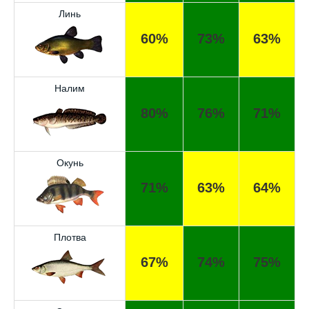
Линь
60%
73%
63%
Налим
80%
76%
71%
Окунь
Отличный прогноз клёва! Сегодня поймал
71%
63%
64%
щуку весом 5 кг.
Спасибо за прогноз, сегодня уловил карпа
Плотва
и окуня!
67%
74%
75%
Прогноз оказался точным, поймал много
налима на реке.