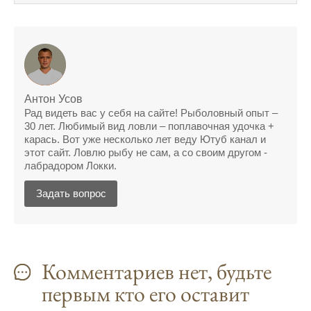
поймать крупного щуку, удивлен, но это
действительно работает
Сегодняшний прогноз клева оказался
полной ерундой, ни одной рыбы не поймал
Поймал всего одну рыбу, несмотря на
Антон Усов
"удачный" прогноз клева, разочарован
Рад видеть вас у себя на сайте! Рыболовный опыт –
30 лет. Любимый вид ловли – поплавочная удочка +
Сегодняшний прогноз клева позволил мне
карась. Вот уже несколько лет веду Ютуб канал и
успешно поймать крупную щуку.
этот сайт. Ловлю рыбу не сам, а со своим другом -
лабрадором Локки.
Прогноз клева на рыбалку на следующую
неделю обещает хорошие результаты.
Задать вопрос
Благодаря лунному календарю и прогнозу
клева, мой улов растет с каждым днем.
С приложением для Android, я всегда могу
Комментариев нет, будьте
узнать точный прогноз клева на
первым кто его оставит
ближайшие дни.