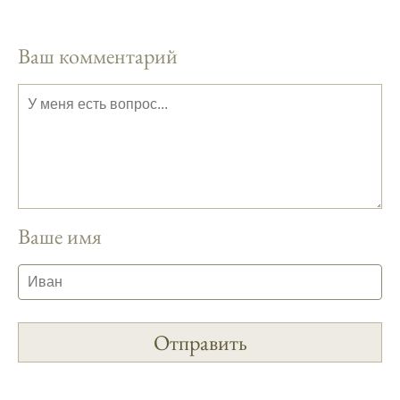
Прогноз клева на год вперед помогает мне
планировать свои рыбалки.
Ваш комментарий
На рыболовном форуме, я нашел много
полезной информации о факторах,
влияющих на клев рыбы.
Сегодняшний прогноз клева совпал с
фазами луны, и у меня был отличный
результат.
Приложение для рыболовов
Ваше имя
предоставляет подробные сведения о
фазах луны и их влиянии на активность
рыбы.
Прогноз клева учитывает погодные
условия и фазы луны, что делает его
надежным.
Я регулярно проверяю прогноз клева на