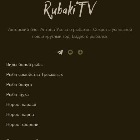
фаз и погодных условий на активность
рыбы.
Узнайте вероятности успешной ловли на
ближайшие дни с прогнозом клева.
Авторский блог Антона Усова о рыбалке. Секреты успешной
ловли круглый год. Видео о рыбалке.
График клева рыбы зависит от фаз луны и
погоды.
Выберите лучшее время для рыбной
Виды белой рыбы
ловли в разных водоемах, опираясь на
прогноз клева.
Рыба семейства Тресковых
Рыба белуга
Зависимость активности рыбы от
температуры воды учитывается в прогнозе
Рыба щука
клева.
Нерест карася
Лучше всего ловить рыбу в период
Нерест карпа
максимального атмосферного давления,
Нерест форели
как указывает прогноз клева.
Прогноз клева на сутки вперед дает ясное