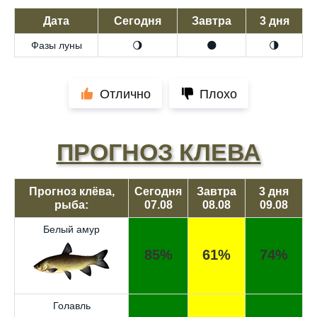
Дата
Сегодня
Завтра
3 дня
Фазы луны
🌖
🌑
🌗
Отлично
Плохо
ПРОГНОЗ КЛЕВА
Прогноз клёва,
Сегодня
Завтра
3 дня
рыба:
07.08
08.08
09.08
Белый амур
85%
61%
74%
Голавль