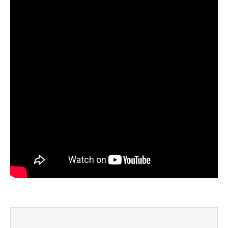
помогает выбрать лучшее время для
рыбалки, не разочаровался ни разу
Сегодня клев был слабый, но вчера
удалось поймать большого леща и окуня
Календарь рыболова иногда работает,
иногда нет, это всегда лотерея
Отличный прогноз клева! Сегодня поймал
щуку весом 5 кг
Прогноз оказался точным, поймал много
щук на реке
Попробовал этот календарь рыболова, но
результаты не впечатлили, улов был очень
скромным
Спасибо за информацию! Рыбалка прошла
отлично, уловил карпа и налима