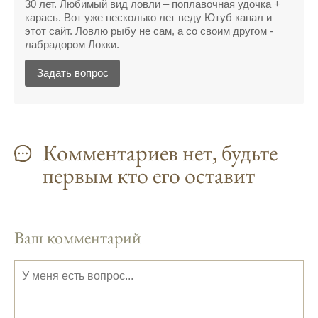
30 лет. Любимый вид ловли – поплавочная удочка +
С приложением для Android, я всегда могу
карась. Вот уже несколько лет веду Ютуб канал и
узнать точный прогноз клева на
этот сайт. Ловлю рыбу не сам, а со своим другом -
лабрадором Локки.
ближайшие дни.
Прогноз клева на год вперед помогает мне
Задать вопрос
планировать свои рыбалки.
На рыболовном форуме, я нашел много
полезной информации о факторах,
Комментариев нет, будьте
влияющих на клев рыбы.
первым кто его оставит
Сегодняшний прогноз клева совпал с
фазами луны, и у меня был отличный
результат.
Ваш комментарий
Приложение для рыболовов
предоставляет подробные сведения о
фазах луны и их влиянии на активность
рыбы.
Прогноз клева учитывает погодные