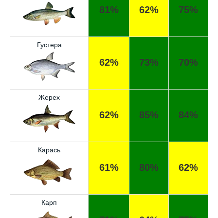
81%
62%
75%
Густера
62%
73%
70%
Жерех
62%
85%
84%
Карась
61%
80%
62%
Карп