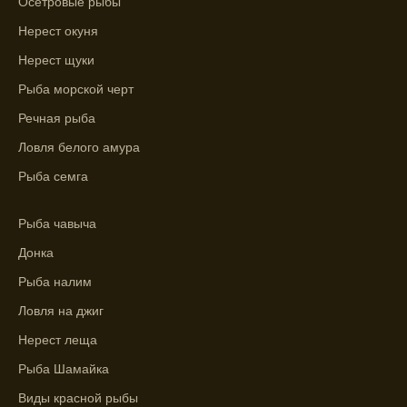
Осетровые рыбы
представление о том, когда и где клюет
Нерест окуня
рыба.
Нерест щуки
Находите ближайшие водоемы для ловли с
Рыба морской черт
помощью прогноза клева.
Речная рыба
Учитывайте фазы луны при выборе места
для рыбной ловли, согласно прогнозу
Ловля белого амура
клева.
Рыба семга
Прогноз клева помогает определить
лучшие условия для успешной рыбалки.
Рыба чавыча
Донка
Календарь рыболова включает в себя
прогнозы клева на разные дни года.
Рыба налим
Ловля на джиг
Приложение для рыболовов
предоставляет подробную информацию о
Нерест леща
фазах луны и их влиянии на активность
Рыба Шамайка
рыбы.
Виды красной рыбы