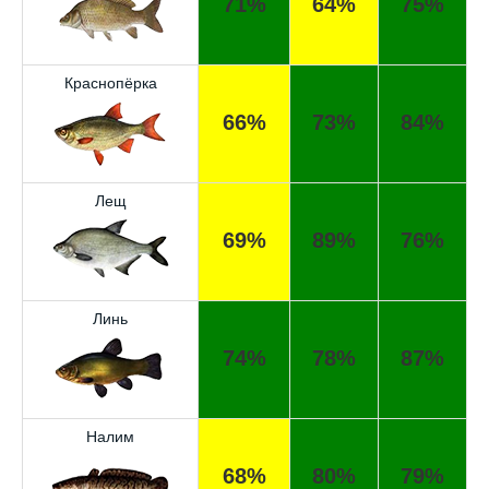
71%
64%
75%
Краснопёрка
66%
73%
84%
Лещ
69%
89%
76%
Линь
74%
78%
87%
Отличный прогноз клёва! Сегодня поймал
щуку весом 5 кг.
Налим
Спасибо за прогноз, сегодня уловил карпа
68%
80%
79%
и окуня!