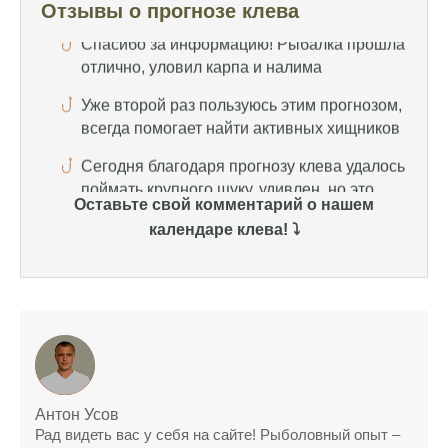
Отзывы о прогнозе клева
Уже второй раз пользуюсь этим прогнозом,
всегда помогает найти активных хищников
Сегодня благодаря прогнозу клева удалось
поймать крупного щуку, удивлен, но это
действительно работает
Сегодняшний прогноз клева оказался
полной ерундой, ни одной рыбы не поймал
Оставьте свой комментарий о нашем
Поймал всего одну рыбу, несмотря на
календаре клева! ⤵️
"удачный" прогноз клева, разочарован
Сегодняшний прогноз клева позволил мне
успешно поймать крупную щуку.
Прогноз клева на рыбалку на следующую
неделю обещает хорошие результаты.
Благодаря лунному календарю и прогнозу
Антон Усов
клева, мой улов растет с каждым днем.
Рад видеть вас у себя на сайте! Рыболовный опыт –