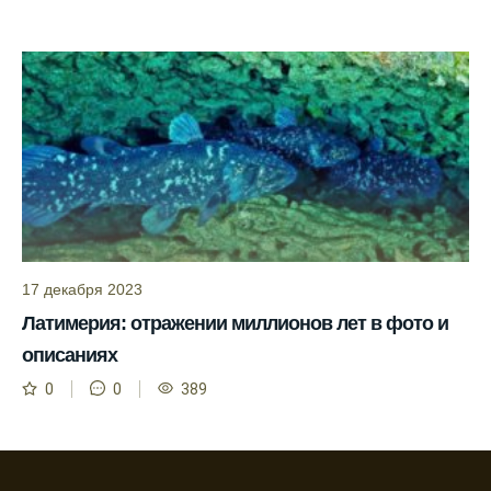
месяцы.
Инструкция по подготовке к рыбалке
учитывает прогноз клева.
Благодаря фазам луны, я всегда могу
выбирать оптимальное время для рыбной
ловли.
Способ предсказать клев рыбы включает в
себя анализ фаз луны и погоды.
Прогноз клева на зимой помогает выбрать
17 декабря 2023
подходящее время для ловли хищной
Латимерия: отражении миллионов лет в фото и
рыбы.
описаниях
Информация о каждом типе рыбы в
0
0
389
приложении помогает выбрать наилучшие
места для рыбалки.
Прогноз клева учитывает влияние лунных