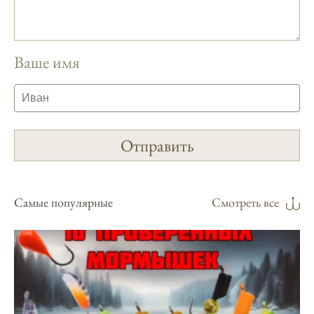
условия и фазы луны, что делает его
надежным.
Я регулярно проверяю прогноз клева на
Ваше имя
сайте и всегда знаю, когда лучше всего
отправиться на рыбалку.
Подробный прогноз клева помогает мне
выбирать лучшие дни для рыбалки в
Москве и области.
С приложением можно получить прогноз
клева на ближайшие сутки.
Самые популярные
Смотреть все
Узнайте, какие факторы влияют на
активность рыбы и как их учитывать в
прогнозе клева.
Прогноз клева учитывает изменения
температуры воды, что делает его более
точным.