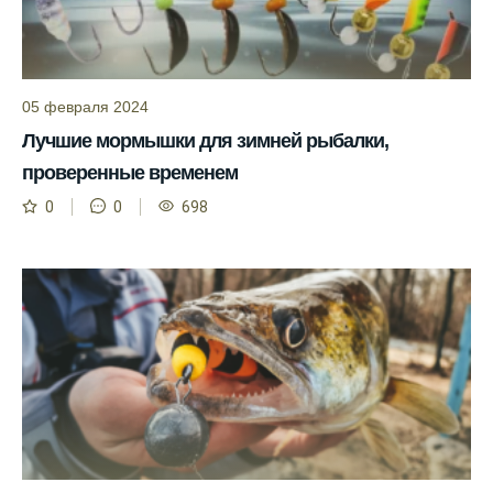
Сегодня у меня был успешный клев, и это
благодаря прогнозу.
Прогноз клева на сайте всегда актуален и
05 февраля 2024
помогает мне выбирать лучшие дни для
Лучшие мормышки для зимней рыбалки,
рыбалки в Москве и области.
проверенные временем
Я скачал приложение и теперь всегда
0
0
698
знаю, когда клюет рыба.
Рыболовный клуб для любителей активной
ловли предоставляет точные прогнозы
клева.
Учитывайте фазы луны при планировании
рыбалки и проверяйте прогноз клева.
Находитесь в Московской области? Это
прекрасное место для рыбалки, и прогноз
клева вам в помощь.