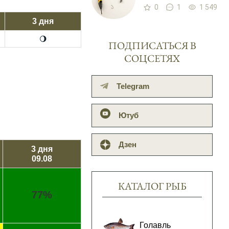
0
1
1 549
3 дня
🌖
ПОДПИСАТЬСЯ В
СОЦСЕТЯХ
Telegram
Ютуб
Дзен
3 дня
09.08
КАТАЛОГ РЫБ
77%
Голавль