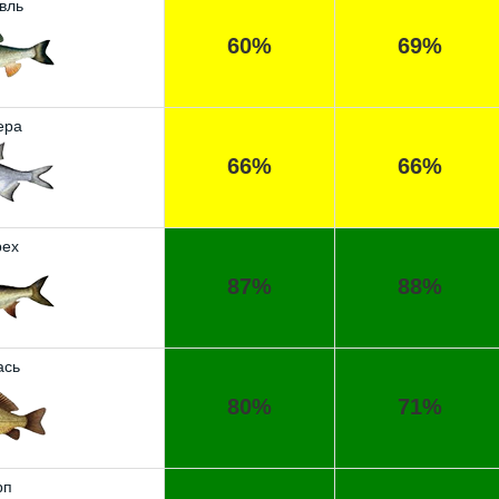
вль
60%
69%
ера
66%
66%
ех
87%
88%
ась
80%
71%
рп