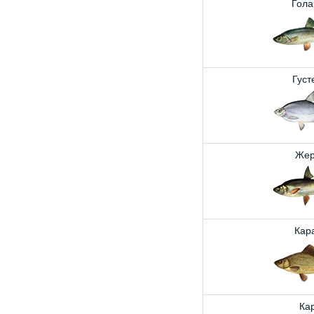
Гола
Густ
Жер
Кар
Ка