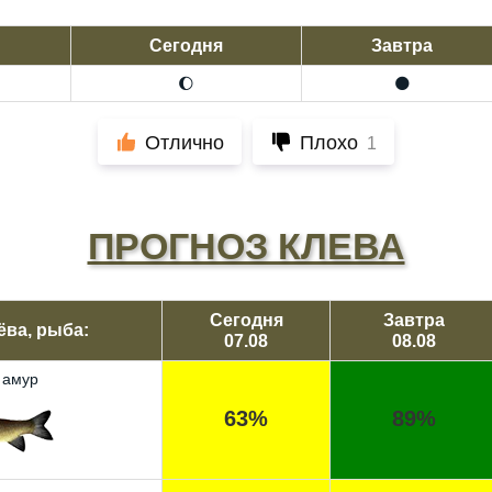
Сегодня
Завтра
🌔
🌑
Отлично
Плохо
1
ПРОГНОЗ КЛЕВА
Сегодня
Завтра
ёва, рыба:
07.08
08.08
 амур
63%
89%