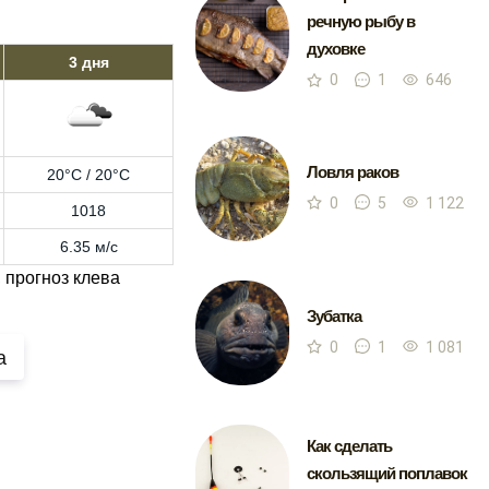
речную рыбу в
духовке
3 дня
0
1
646
Ловля раков
20°C / 20°C
0
5
1 122
1018
6.35 м/с
 прогноз клева
Зубатка
0
1
1 081
а
Как сделать
скользящий поплавок