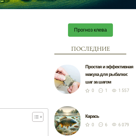
Прогноз клева
ПОСЛЕДНИЕ
Простая и эффективная
макуха для рыбалки:
шаг за шагом
0
1
1 557
Карась
0
6
6 079