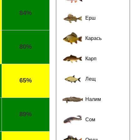
84%
Ерш
Карась
80%
Карп
Лещ
65%
Налим
89%
Сом
Окунь