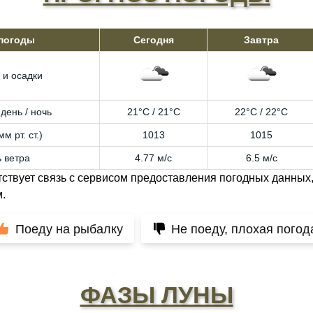
 погоды
Сегодня
Завтра
 и осадки
день / ночь
21°C / 21°C
22°C / 22°C
м рт. ст.)
1013
1015
 ветра
4.77 м/с
6.5 м/с
тствует связь с сервисом предоставления погодных данных,
.
Поеду на рыбалку
Не поеду, плохая погод
ФАЗЫ ЛУНЫ