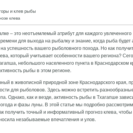
оры и клев рыбы
нозе клева
алке – это неотъемлемый атрибут для каждого увлеченного
ремени для выхода на рыбалку и знание, когда рыба будет а
на успешность вашего рыболовного похода. Но как получит
ева, который учитывает особенности вашего региона? Сег
агапша, небольшого населенного пункта в Краснодарском кр
ктивность рыбы в этом регионе.
ный в живописной природной зоне Краснодарского края, п
сти для рыболовов. Здесь можно встретить разнообразны
рпа. Однако, как и везде, активность рыбы в Тхагапше зави
погода и фазы луны. В этой статье мы подробно рассмотрим
ак получить точный и информативный прогноз клева, чтобы
носила незабываемые впечатления и улов.