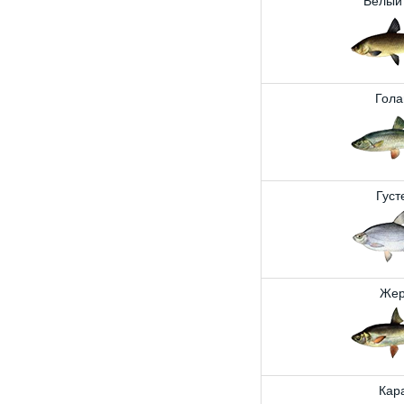
Белый
Гола
Густ
Жер
Кар