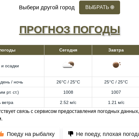
Выбери другой город
ВЫБРАТЬ
🌐
ПРОГНОЗ ПОГОДЫ
 погоды
Сегодня
Завтра
 и осадки
день / ночь
26°C / 25°C
25°C / 25°C
м рт. ст.)
1008
1007
 ветра
2.52 м/с
1.21 м/с
тствует связь с сервисом предоставления погодных данных,
.
Поеду на рыбалку
Не поеду, плохая погод