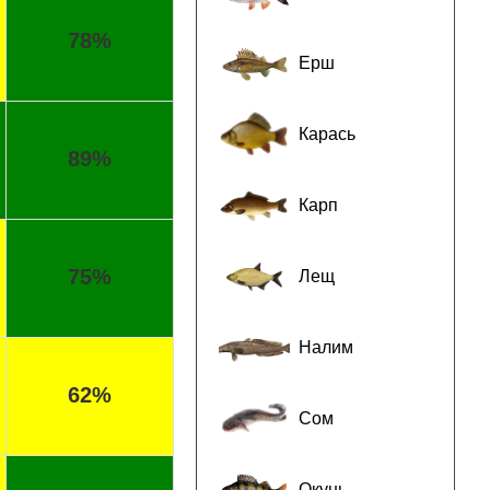
78%
Ерш
Карась
89%
Карп
75%
Лещ
Налим
62%
Сом
Окунь