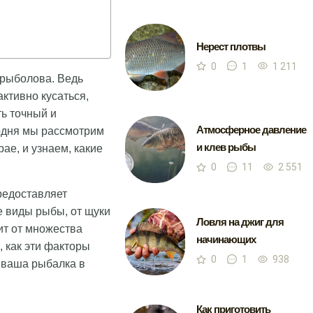
Нерест плотвы
0
1
1 211
 рыболова. Ведь
ктивно кусаться,
ь точный и
Атмосферное давление
одня мы рассмотрим
и клев рыбы
ае, и узнаем, какие
0
11
2 551
редоставляет
е виды рыбы, от щуки
Ловля на джиг для
сит от множества
начинающих
, как эти факторы
0
1
938
 ваша рыбалка в
Как приготовить