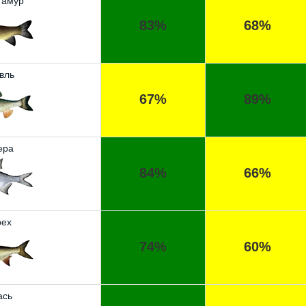
 амур
83%
68%
вль
67%
89%
ера
84%
66%
ех
74%
60%
ась