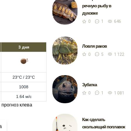
речную рыбу в
духовке
0
1
646
Ловля раков
3 дня
0
5
1 122
23°C / 23°C
Зубатка
1008
0
1
1 081
1.64 м/с
 прогноз клева
Как сделать
а
скользящий поплавок