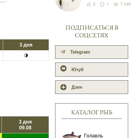
0
1
1 549
ПОДПИСАТЬСЯ В
СОЦСЕТЯХ
3 дня
Telegram
🌗
Ютуб
Дзен
КАТАЛОГ РЫБ
3 дня
09.08
Голавль