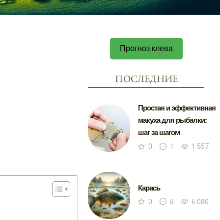
Прогноз клева
ПОСЛЕДНИЕ
Простая и эффективная
макуха для рыбалки:
шаг за шагом
0
1
1 557
Карась
0
6
6 080