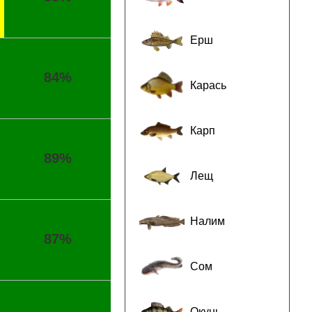
Ерш
84%
Карась
Карп
89%
Лещ
Налим
87%
Сом
Окунь