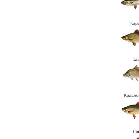
Кар
Ка
Красно
Ле