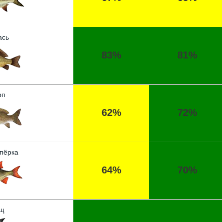
ась
83%
81%
рп
62%
72%
пёрка
64%
70%
щ