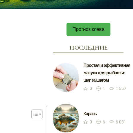
Прогноз клева
ПОСЛЕДНИЕ
Простая и эффективная
макуха для рыбалки:
шаг за шагом
0
1
1 557
Карась
0
6
6 081