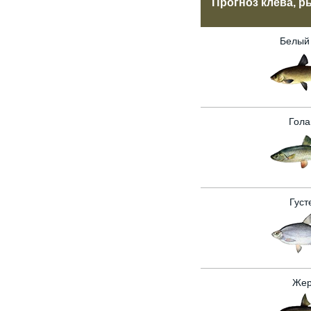
Прогноз клёва, р
Белый
Гола
Густ
Жер