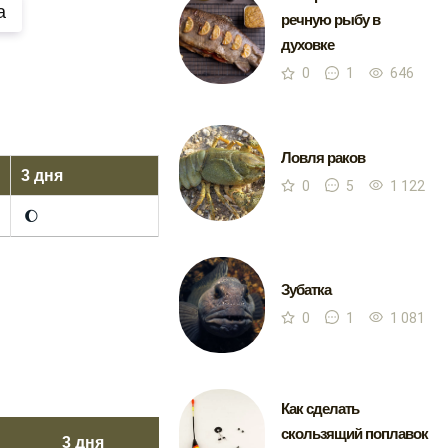
а
речную рыбу в
духовке
0
1
646
Ловля раков
3 дня
0
5
1 122
🌔
Зубатка
0
1
1 081
Как сделать
скользящий поплавок
3 дня