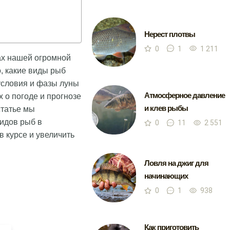
Нерест плотвы
0
1
1 211
ках нашей огромной
о, какие виды рыб
условия и фазы луны
Атмосферное давление
 о погоде и прогнозе
и клев рыбы
статье мы
идов рыб в
0
11
2 551
в курсе и увеличить
Ловля на джиг для
начинающих
0
1
938
Как приготовить