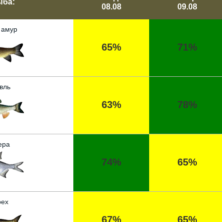
ыба:
08.08
09.08
 амур
65%
71%
вль
63%
78%
ера
74%
65%
ех
67%
65%