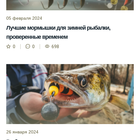
прогнозе клева.
Прогноз клева учитывает изменения
05 февраля 2024
температуры воды, что делает его более
точным.
Лучшие мормышки для зимней рыбалки,
проверенные временем
Сегодня у меня был успешный клев, и это
благодаря прогнозу.
0
0
698
Прогноз клева на сайте всегда актуален и
помогает мне выбирать лучшие дни для
рыбалки в Москве и области.
Я скачал приложение и теперь всегда
знаю, когда клюет рыба.
Рыболовный клуб для любителей активной
ловли предоставляет точные прогнозы
клева.
Учитывайте фазы луны при планировании
26 января 2024
рыбалки и проверяйте прогноз клева.