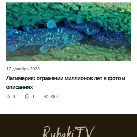
Ожидается хороший улов в январе, с
учетом прогноза клева.
Сезонная таблица активности рыбы
помогает планировать рыбалку в разные
месяцы.
Инструкция по подготовке к рыбалке
учитывает прогноз клева.
Благодаря фазам луны, я всегда могу
17 декабря 2023
выбирать оптимальное время для рыбной
Латимерия: отражении миллионов лет в фото и
ловли.
описаниях
Способ предсказать клев рыбы включает в
0
0
389
себя анализ фаз луны и погоды.
Прогноз клева на зимой помогает выбрать
подходящее время для ловли хищной
рыбы.
Информация о каждом типе рыбы в