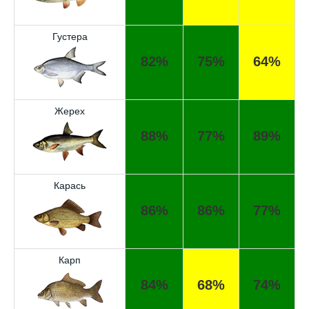
Густера
82%
75%
64%
Жерех
88%
77%
89%
Карась
86%
86%
77%
Карп
84%
68%
74%