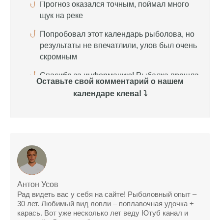
скромным
Спасибо за информацию! Рыбалка прошла
отлично, уловил карпа и налима
Уже второй раз пользуюсь этим прогнозом,
всегда помогает найти активных хищников
Оставьте свой комментарий о нашем
Сегодня благодаря прогнозу клева удалось
календаре клева! ⤵️
поймать крупного щуку, удивлен, но это
действительно работает
Сегодняшний прогноз клева оказался
полной ерундой, ни одной рыбы не поймал
Поймал всего одну рыбу, несмотря на
"удачный" прогноз клева, разочарован
Антон Усов
Сегодняшний прогноз клева позволил мне
Рад видеть вас у себя на сайте! Рыболовный опыт –
успешно поймать крупную щуку.
30 лет. Любимый вид ловли – поплавочная удочка +
карась. Вот уже несколько лет веду Ютуб канал и
Прогноз клева на рыбалку на следующую