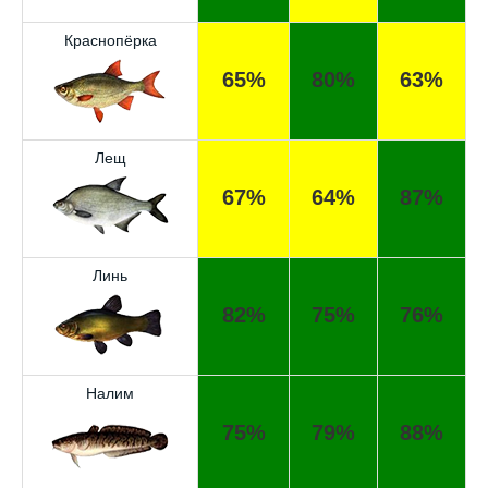
Краснопёрка
65%
80%
63%
Лещ
67%
64%
87%
Линь
82%
75%
76%
Налим
75%
79%
88%