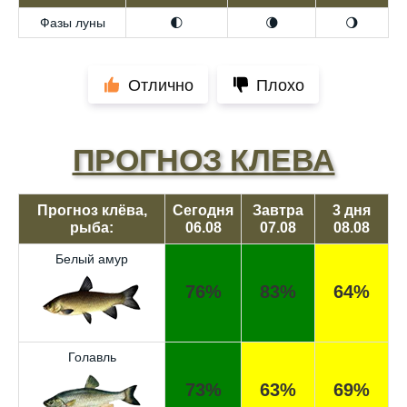
Фазы луны
🌓
🌘
🌖
Отлично
Плохо
ПРОГНОЗ КЛЕВА
Прогноз клёва,
Сегодня
Завтра
3 дня
рыба:
06.08
07.08
08.08
Белый амур
76%
83%
64%
Голавль
73%
63%
69%