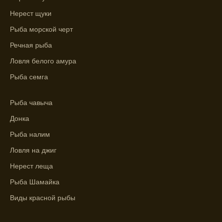
Лучше всего ловить рыбу в период
Нерест щуки
максимального атмосферного давления,
как указывает прогноз клева.
Рыба морской черт
Речная рыба
Прогноз клева на сутки вперед дает ясное
представление о том, когда и где клюет
Ловля белого амура
рыба.
Рыба семга
Находите ближайшие водоемы для ловли с
помощью прогноза клева.
Рыба чавыча
Учитывайте фазы луны при выборе места
Донка
для рыбной ловли, согласно прогнозу
Рыба налим
клева.
Ловля на джиг
Прогноз клева помогает определить
Нерест леща
лучшие условия для успешной рыбалки.
Рыба Шамайка
Календарь рыболова включает в себя
Виды красной рыбы
прогнозы клева на разные дни года.
Приложение для рыболовов