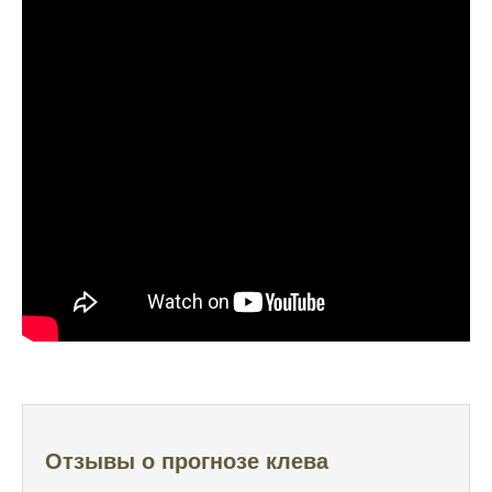
Начал сомневаться в прогнозе клева после
нескольких неудачных вылазок, надеялся
на больше
Очень точный прогноз клева, всегда
помогает выбрать лучшее время для
рыбалки, не разочаровался ни разу
Сегодня клев был слабый, но вчера
удалось поймать большого леща и окуня
Календарь рыболова иногда работает,
иногда нет, это всегда лотерея
Отличный прогноз клева! Сегодня поймал
щуку весом 5 кг
Прогноз оказался точным, поймал много
щук на реке
Отзывы о прогнозе клева
Попробовал этот календарь рыболова, но
результаты не впечатлили, улов был очень