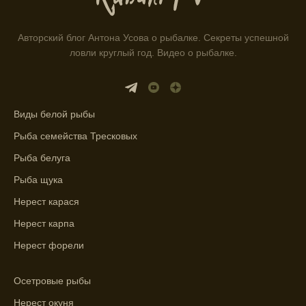
приложении помогает выбрать наилучшие
места для рыбалки.
Авторский блог Антона Усова о рыбалке. Секреты успешной
ловли круглый год. Видео о рыбалке.
Прогноз клева учитывает влияние лунных
фаз и погодных условий на активность
рыбы.
Виды белой рыбы
Узнайте вероятности успешной ловли на
ближайшие дни с прогнозом клева.
Рыба семейства Тресковых
График клева рыбы зависит от фаз луны и
Рыба белуга
погоды.
Рыба щука
Выберите лучшее время для рыбной
Нерест карася
ловли в разных водоемах, опираясь на
Нерест карпа
прогноз клева.
Нерест форели
Зависимость активности рыбы от
температуры воды учитывается в прогнозе
Осетровые рыбы
клева.
Нерест окуня