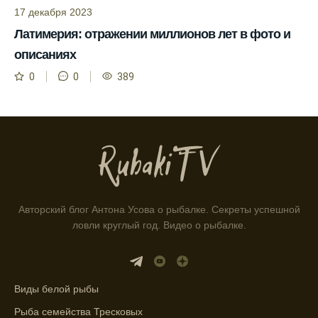
17 декабря 2023
Благодаря фазам луны, я всегда могу
Латимерия: отражении миллионов лет в фото и
выбирать оптимальное время для рыбной
ловли.
описаниях
0
0
389
Способ предсказать клев рыбы включает в
себя анализ фаз луны и погоды.
Прогноз клева на зимой помогает выбрать
подходящее время для ловли хищной
рыбы.
Информация о каждом типе рыбы в
приложении помогает выбрать наилучшие
Авторский блог Антона Усова о рыбалке. Секреты успешной
места для рыбалки.
ловли круглый год. Видео о рыбалке.
Прогноз клева учитывает влияние лунных
фаз и погодных условий на активность
рыбы.
Виды белой рыбы
Узнайте вероятности успешной ловли на
Рыба семейства Тресковых
ближайшие дни с прогнозом клева.