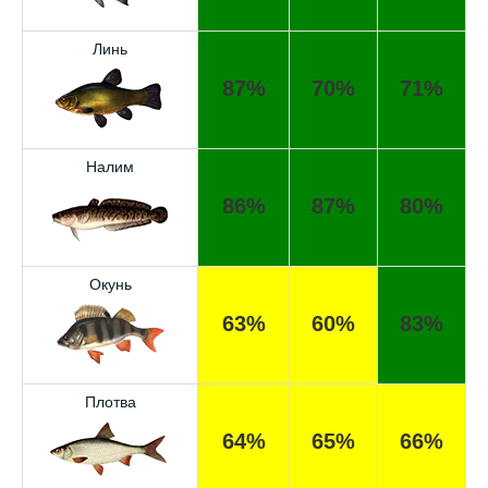
Линь
87%
70%
71%
Налим
86%
87%
80%
Окунь
Отличный прогноз клёва! Сегодня поймал
63%
60%
83%
щуку весом 5 кг.
Спасибо за прогноз, сегодня уловил карпа
и окуня!
Плотва
Прогноз оказался точным, поймал много
64%
65%
66%
налима на реке.