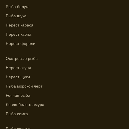
Рыба белуга
График клева рыбы зависит от фаз луны и
Рыба щука
погоды.
Нерест карася
Выберите лучшее время для рыбной
Нерест карпа
ловли в разных водоемах, опираясь на
прогноз клева.
Нерест форели
Зависимость активности рыбы от
Осетровые рыбы
температуры воды учитывается в прогнозе
клева.
Нерест окуня
Лучше всего ловить рыбу в период
Нерест щуки
максимального атмосферного давления,
Рыба морской черт
как указывает прогноз клева.
Речная рыба
Прогноз клева на сутки вперед дает ясное
Ловля белого амура
представление о том, когда и где клюет
Рыба семга
рыба.
Находите ближайшие водоемы для ловли с
Рыба чавыча