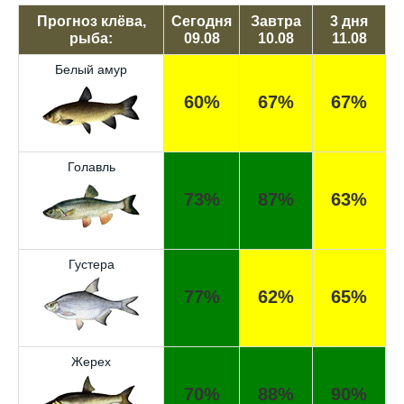
Прогноз клёва,
Сегодня
Завтра
3 дня
рыба:
09.08
10.08
11.08
Белый амур
60%
67%
67%
Голавль
73%
87%
63%
Густера
77%
62%
65%
Жерех
70%
88%
90%