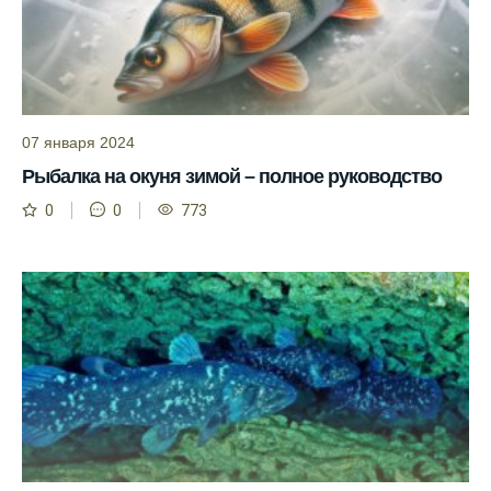
условия при выборе дня для рыбалки.
Прогноз клева учитывает фазы луны и
изменения температуры воды для более
точных результатов.
Благодаря точному прогнозу, я смог
07 января 2024
успешно ловить рыбу в Московской
Рыбалка на окуня зимой – полное руководство
области.
0
0
773
Сегодняшний прогноз клева на реке
Мербуш сработал на славу.
Ожидается хороший улов в январе, с
учетом прогноза клева.
Сезонная таблица активности рыбы
помогает планировать рыбалку в разные
месяцы.
Инструкция по подготовке к рыбалке
учитывает прогноз клева.