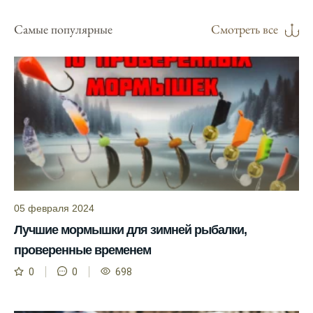
сайте и всегда знаю, когда лучше всего
отправиться на рыбалку.
Самые популярные
Смотреть все
Подробный прогноз клева помогает мне
выбирать лучшие дни для рыбалки в
Москве и области.
С приложением можно получить прогноз
клева на ближайшие сутки.
Узнайте, какие факторы влияют на
активность рыбы и как их учитывать в
прогнозе клева.
Прогноз клева учитывает изменения
05 февраля 2024
температуры воды, что делает его более
Лучшие мормышки для зимней рыбалки,
точным.
проверенные временем
Сегодня у меня был успешный клев, и это
0
0
698
благодаря прогнозу.
Прогноз клева на сайте всегда актуален и