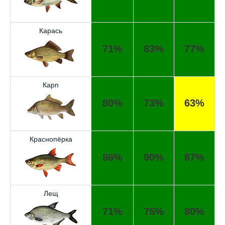
Карась
71%
83%
77%
Карп
80%
73%
63%
Краснопёрка
86%
90%
87%
Лещ
71%
75%
80%