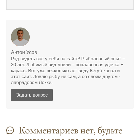
поймать крупного щуку, удивлен, но это
действительно работает
Сегодняшний прогноз клева оказался
полной ерундой, ни одной рыбы не поймал
Поймал всего одну рыбу, несмотря на
"удачный" прогноз клева, разочарован
Антон Усов
Рад видеть вас у себя на сайте! Рыболовный опыт –
Сегодняшний прогноз клева позволил мне
30 лет. Любимый вид ловли – поплавочная удочка +
успешно поймать крупную щуку.
карась. Вот уже несколько лет веду Ютуб канал и
этот сайт. Ловлю рыбу не сам, а со своим другом -
Прогноз клева на рыбалку на следующую
лабрадором Локки.
неделю обещает хорошие результаты.
Задать вопрос
Благодаря лунному календарю и прогнозу
клева, мой улов растет с каждым днем.
С приложением для Android, я всегда могу
узнать точный прогноз клева на
Комментариев нет, будьте
ближайшие дни.
первым кто его оставит