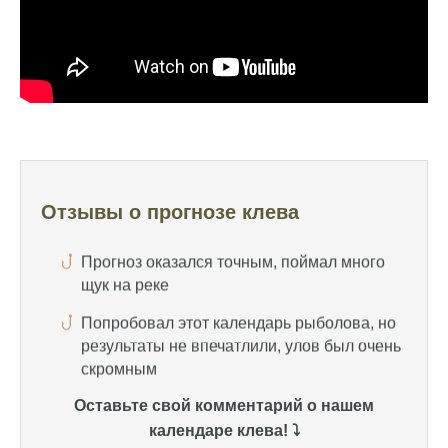
удалось поймать большого леща и окуня
Календарь рыболова иногда работает,
иногда нет, это всегда лотерея
Отличный прогноз клева! Сегодня поймал
щуку весом 5 кг
Прогноз оказался точным, поймал много
щук на реке
Отзывы о прогнозе клева
Попробовал этот календарь рыболова, но
результаты не впечатлили, улов был очень
скромным
Спасибо за информацию! Рыбалка прошла
отлично, уловил карпа и налима
Уже второй раз пользуюсь этим прогнозом,
всегда помогает найти активных хищников
Оставьте свой комментарий о нашем
календаре клева! ⤵️
Сегодня благодаря прогнозу клева удалось