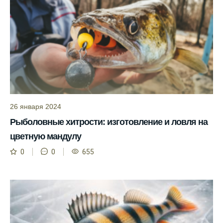
помогает мне выбирать лучшие дни для
рыбалки в Москве и области.
Я скачал приложение и теперь всегда
знаю, когда клюет рыба.
Рыболовный клуб для любителей активной
ловли предоставляет точные прогнозы
клева.
26 января 2024
Учитывайте фазы луны при планировании
Рыболовные хитрости: изготовление и ловля на
рыбалки и проверяйте прогноз клева.
цветную мандулу
Находитесь в Московской области? Это
0
0
655
прекрасное место для рыбалки, и прогноз
клева вам в помощь.
Прогноз клева учитывает разные факторы,
и это делает его надежным.
Я всегда учитываю фазы луны и погодные