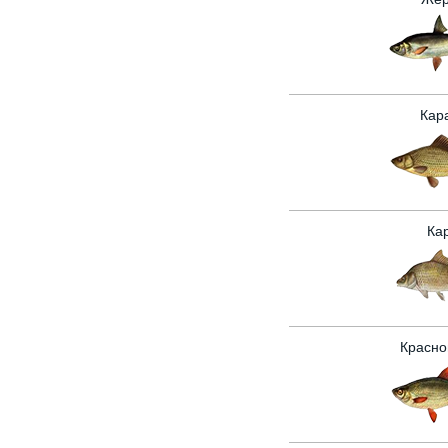
Кар
Ка
Красно