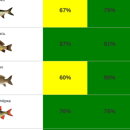
67%
79%
ась
87%
81%
рп
60%
90%
пёрка
76%
78%