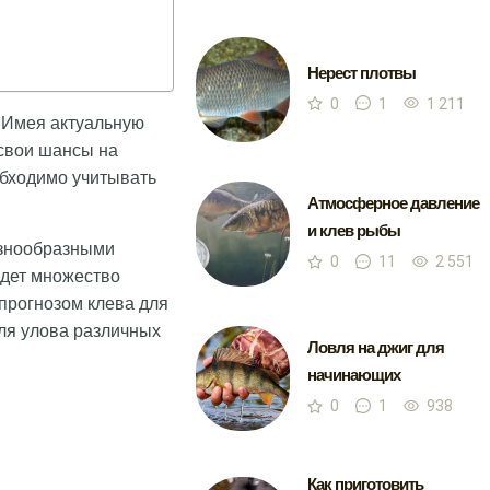
Нерест плотвы
0
1
1 211
. Имея актуальную
 свои шансы на
обходимо учитывать
Атмосферное давление
и клев рыбы
азнообразными
0
11
2 551
дет множество
прогнозом клева для
ля улова различных
Ловля на джиг для
начинающих
0
1
938
Как приготовить