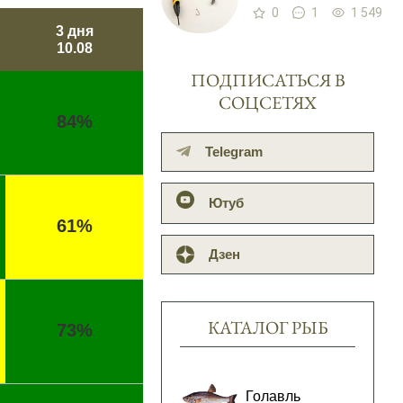
0
1
1 549
3 дня
10.08
ПОДПИСАТЬСЯ В
СОЦСЕТЯХ
84%
Telegram
Ютуб
61%
Дзен
КАТАЛОГ РЫБ
73%
Голавль