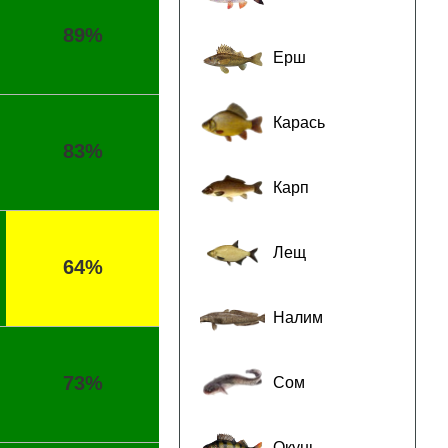
89%
Ерш
Карась
83%
Карп
Лещ
64%
Налим
73%
Сом
Окунь