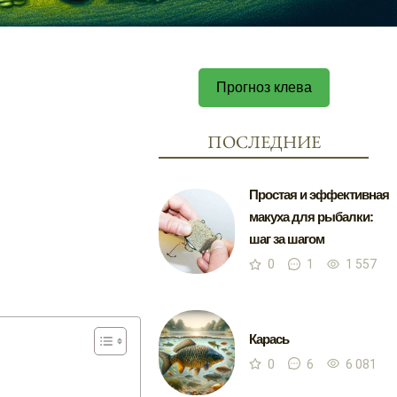
Прогноз клева
ПОСЛЕДНИЕ
Простая и эффективная
макуха для рыбалки:
шаг за шагом
0
1
1 557
Карась
0
6
6 081