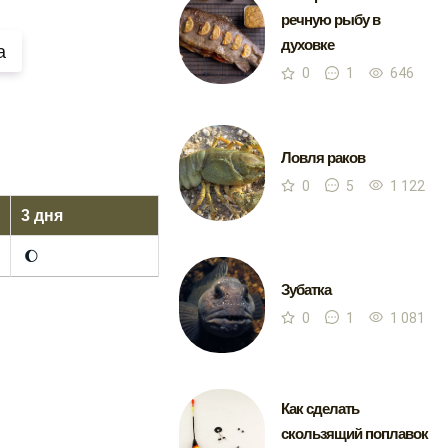
речную рыбу в
духовке
а
0
1
646
Ловля раков
0
5
1 122
3 дня
🌔
Зубатка
0
1
1 081
Как сделать
скользящий поплавок