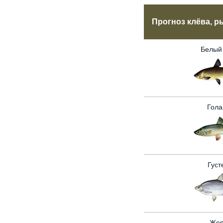
Прогноз клёва, р
Белый
Гола
Густ
Жер