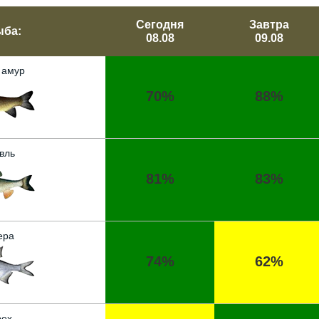
Сегодня
Завтра
ыба:
08.08
09.08
 амур
70%
88%
вль
81%
83%
ера
74%
62%
ех