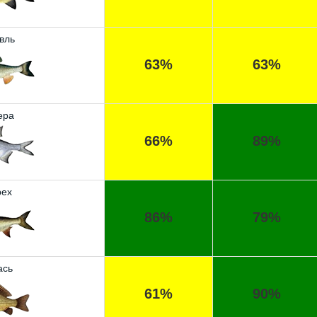
вль
63%
63%
ера
66%
89%
ех
86%
79%
ась
61%
90%