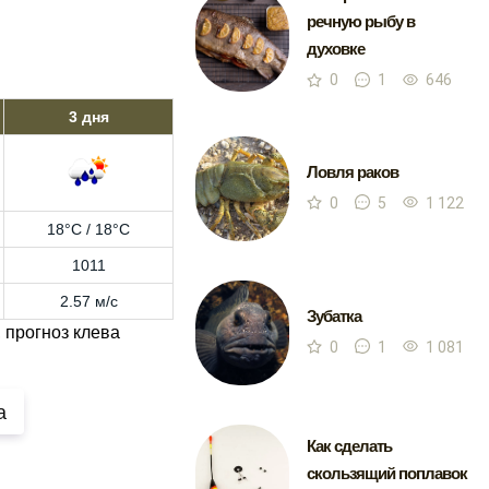
речную рыбу в
духовке
0
1
646
3 дня
Ловля раков
0
5
1 122
18°C / 18°C
1011
2.57 м/с
Зубатка
 прогноз клева
0
1
1 081
а
Как сделать
скользящий поплавок