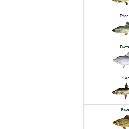
Гола
Густ
Жер
Кар