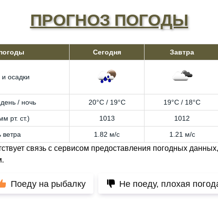
ПРОГНОЗ ПОГОДЫ
 погоды
Сегодня
Завтра
 и осадки
день / ночь
20°C / 19°C
19°C / 18°C
м рт. ст.)
1013
1012
 ветра
1.82 м/с
1.21 м/с
тствует связь с сервисом предоставления погодных данных,
.
Поеду на рыбалку
Не поеду, плохая погод