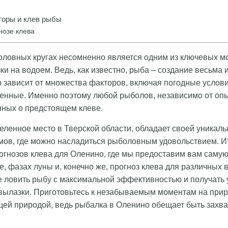
оры и клев рыбы
нозе клева
оловных кругах несомненно является одним из ключевых 
и на водоем. Ведь, как известно, рыба – создание весьма 
 зависит от множества факторов, включая погодные услов
енные. Именно поэтому любой рыболов, независимо от опы
нных о предстоящем клеве.
еленное место в Тверской области, обладает своей уникал
ов, где можно насладиться рыболовным удовольствием. Ит
огнозов клева для Оленино, где мы предоставим вам саму
, фазах луны и, конечно же, прогноз клева для различных 
ловить рыбу с максимальной эффективностью и получать 
вылазки. Приготовьтесь к незабываемым моментам на при
щей природой, ведь рыбалка в Оленино обещает быть зах