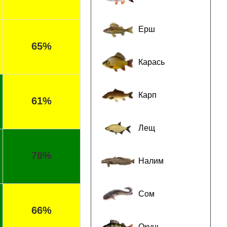
Ерш
65%
Карась
Карп
61%
Лещ
78%
Налим
Сом
66%
Окунь