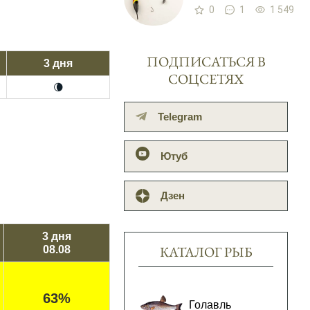
0
1
1 549
ПОДПИСАТЬСЯ В
3 дня
СОЦСЕТЯХ
🌘
Telegram
Ютуб
Дзен
3 дня
КАТАЛОГ РЫБ
08.08
63%
Голавль