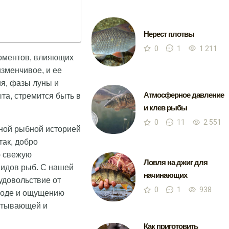
Нерест плотвы
0
1
1 211
моментов, влияющих
изменчивое, и ее
ия, фазы луны и
Атмосферное давление
та, стремится быть в
и клев рыбы
0
11
2 551
ьной рыбной историей
ак, добро
ю свежую
Ловля на джиг для
видов рыб. С нашей
начинающих
удовольствие от
0
1
938
роде и ощущению
ватывающей и
Как приготовить