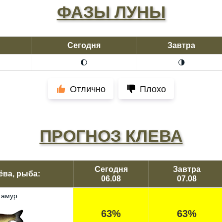
ФАЗЫ ЛУНЫ
Сегодня
Завтра
🌔
🌗
Отлично
Плохо
ПРОГНОЗ КЛЕВА
Сегодня
Завтра
ёва, рыба:
06.08
07.08
 амур
63%
63%