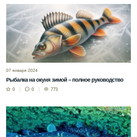
Прогноз клева учитывает разные факторы,
и это делает его надежным.
Я всегда учитываю фазы луны и погодные
условия при выборе дня для рыбалки.
Прогноз клева учитывает фазы луны и
изменения температуры воды для более
точных результатов.
Благодаря точному прогнозу, я смог
07 января 2024
успешно ловить рыбу в Московской
Рыбалка на окуня зимой – полное руководство
области.
0
0
773
Сегодняшний прогноз клева на реке
Мербуш сработал на славу.
Ожидается хороший улов в январе, с
учетом прогноза клева.
Сезонная таблица активности рыбы