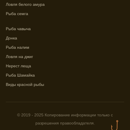
Прогноз клева на сутки вперед дает ясное
Ловля белого амура
представление о том, когда и где клюет
Рыба семга
рыба.
Находите ближайшие водоемы для ловли с
Рыба чавыча
помощью прогноза клева.
Донка
Учитывайте фазы луны при выборе места
Рыба налим
для рыбной ловли, согласно прогнозу
клева.
Ловля на джиг
Нерест леща
Прогноз клева помогает определить
лучшие условия для успешной рыбалки.
Рыба Шамайка
Виды красной рыбы
Календарь рыболова включает в себя
прогнозы клева на разные дни года.
Приложение для рыболовов
предоставляет подробную информацию о
© 2019 - 2025 Копирование информации только с
фазах луны и их влиянии на активность
рыбы.
разрешения правообладателя.