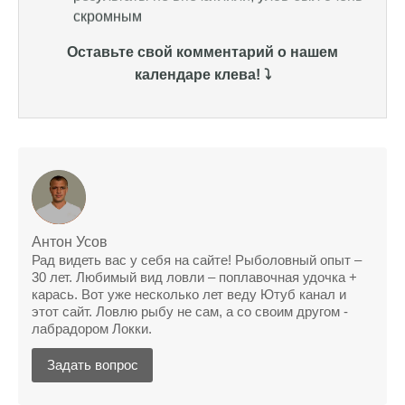
Уже второй раз пользуюсь этим прогнозом,
всегда помогает найти активных хищников
Оставьте свой комментарий о нашем
календаре клева! ⤵️
Сегодня благодаря прогнозу клева удалось
поймать крупного щуку, удивлен, но это
действительно работает
Сегодняшний прогноз клева оказался
полной ерундой, ни одной рыбы не поймал
Поймал всего одну рыбу, несмотря на
"удачный" прогноз клева, разочарован
Антон Усов
Рад видеть вас у себя на сайте! Рыболовный опыт –
Сегодняшний прогноз клева позволил мне
30 лет. Любимый вид ловли – поплавочная удочка +
успешно поймать крупную щуку.
карась. Вот уже несколько лет веду Ютуб канал и
этот сайт. Ловлю рыбу не сам, а со своим другом -
Прогноз клева на рыбалку на следующую
лабрадором Локки.
неделю обещает хорошие результаты.
Задать вопрос
Благодаря лунному календарю и прогнозу
клева, мой улов растет с каждым днем.