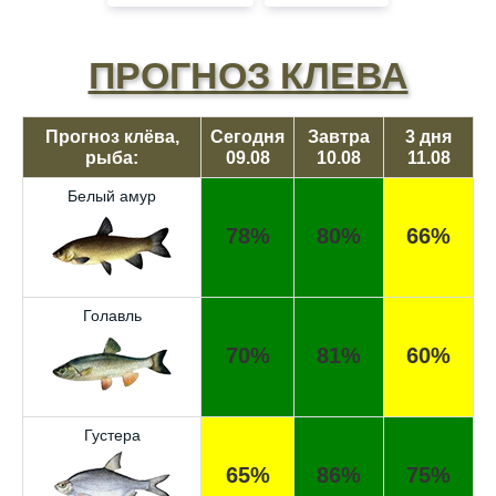
ПРОГНОЗ КЛЕВА
Прогноз клёва,
Сегодня
Завтра
3 дня
рыба:
09.08
10.08
11.08
Белый амур
78%
80%
66%
Голавль
70%
81%
60%
Густера
65%
86%
75%