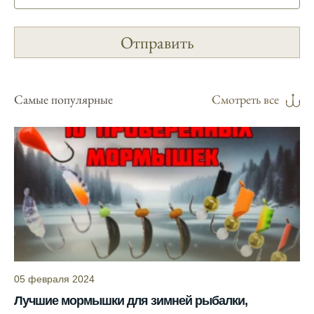
условия и фазы луны, что делает его
надежным.
Я регулярно проверяю прогноз клева на
сайте и всегда знаю, когда лучше всего
отправиться на рыбалку.
Самые популярные
Смотреть все
Подробный прогноз клева помогает мне
выбирать лучшие дни для рыбалки в
Москве и области.
С приложением можно получить прогноз
клева на ближайшие сутки.
Узнайте, какие факторы влияют на
активность рыбы и как их учитывать в
прогнозе клева.
Прогноз клева учитывает изменения
05 февраля 2024
температуры воды, что делает его более
Лучшие мормышки для зимней рыбалки,
точным.