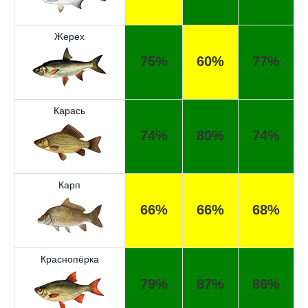
Жерех
75%
60%
77%
Карась
74%
80%
74%
Карп
66%
66%
68%
Краснопёрка
79%
87%
86%