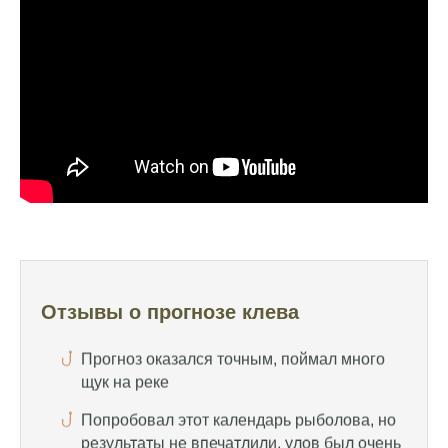
помогает выбрать лучшее время для
рыбалки, не разочаровался ни разу
Сегодня клев был слабый, но вчера
удалось поймать большого леща и окуня
Календарь рыболова иногда работает,
иногда нет, это всегда лотерея
Отличный прогноз клева! Сегодня поймал
щуку весом 5 кг
Прогноз оказался точным, поймал много
щук на реке
Отзывы о прогнозе клева
Попробовал этот календарь рыболова, но
результаты не впечатлили, улов был очень
скромным
Спасибо за информацию! Рыбалка прошла
отлично, уловил карпа и налима