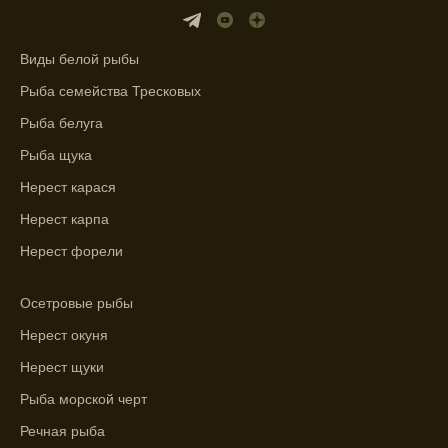
фаз и погодных условий на активность
рыбы.
Виды белой рыбы
Узнайте вероятности успешной ловли на
Рыба семейства Тресковых
ближайшие дни с прогнозом клева.
Рыба белуга
График клева рыбы зависит от фаз луны и
Рыба щука
погоды.
Нерест карася
Выберите лучшее время для рыбной
Нерест карпа
ловли в разных водоемах, опираясь на
прогноз клева.
Нерест форели
Зависимость активности рыбы от
Осетровые рыбы
температуры воды учитывается в прогнозе
клева.
Нерест окуня
Лучше всего ловить рыбу в период
Нерест щуки
максимального атмосферного давления,
Рыба морской черт
как указывает прогноз клева.
Речная рыба