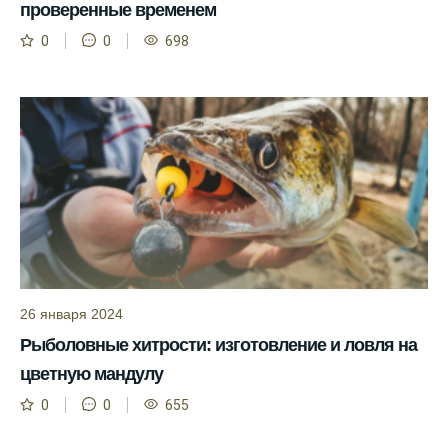
проверенные временем
Сегодня у меня был успешный клев, и это
0
0
698
благодаря прогнозу.
Прогноз клева на сайте всегда актуален и
помогает мне выбирать лучшие дни для
рыбалки в Москве и области.
Я скачал приложение и теперь всегда
знаю, когда клюет рыба.
Рыболовный клуб для любителей активной
ловли предоставляет точные прогнозы
клева.
26 января 2024
Учитывайте фазы луны при планировании
Рыболовные хитрости: изготовление и ловля на
рыбалки и проверяйте прогноз клева.
цветную мандулу
Находитесь в Московской области? Это
прекрасное место для рыбалки, и прогноз
0
0
655
клева вам в помощь.