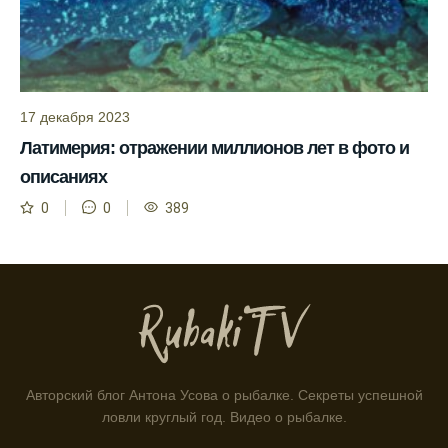
помогает планировать рыбалку в разные
месяцы.
Инструкция по подготовке к рыбалке
учитывает прогноз клева.
17 декабря 2023
Благодаря фазам луны, я всегда могу
Латимерия: отражении миллионов лет в фото и
выбирать оптимальное время для рыбной
ловли.
описаниях
0
0
389
Способ предсказать клев рыбы включает в
себя анализ фаз луны и погоды.
Прогноз клева на зимой помогает выбрать
подходящее время для ловли хищной
рыбы.
Информация о каждом типе рыбы в
приложении помогает выбрать наилучшие
Авторский блог Антона Усова о рыбалке. Секреты успешной
места для рыбалки.
ловли круглый год. Видео о рыбалке.
Прогноз клева учитывает влияние лунных