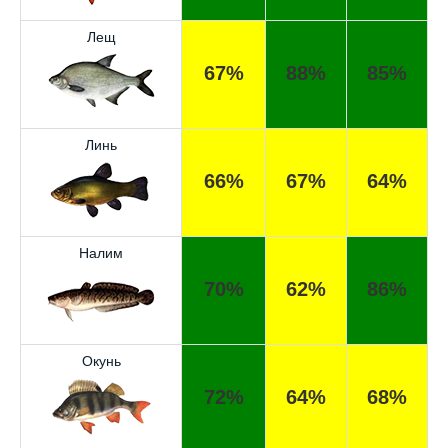
Лещ
67%
88%
85%
Линь
66%
67%
64%
Налим
70%
62%
86%
Окунь
Отличный прогноз клёва! Сегодня поймал
72%
64%
68%
щуку весом 5 кг.
Спасибо за прогноз, сегодня уловил карпа