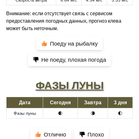
Скорость ветра
6.64 м/с
4.54 м/с
5.33 м/с
Внимание: если отсутствует связь с сервисом
предоставления погодных данных, прогноз клева
может быть неточным.
Поеду на рыбалку
Не поеду, плохая погода
ФАЗЫ ЛУНЫ
Дата
Сегодня
Завтра
3 дня
Фазы луны
🌒
🌘
🌓
Отлично
Плохо