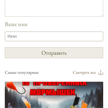
Сезонная таблица активности рыбы
помогает планировать рыбалку в разные
месяцы.
Ваше имя
Инструкция по подготовке к рыбалке
учитывает прогноз клева.
Благодаря фазам луны, я всегда могу
выбирать оптимальное время для рыбной
ловли.
Способ предсказать клев рыбы включает в
себя анализ фаз луны и погоды.
Самые популярные
Смотреть все
Прогноз клева на зимой помогает выбрать
подходящее время для ловли хищной
рыбы.
Информация о каждом типе рыбы в
приложении помогает выбрать наилучшие