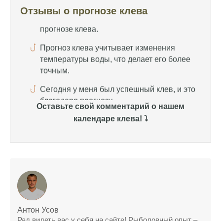
температуры воды, что делает его более
Отзывы о прогнозе клева
точным.
Сегодня у меня был успешный клев, и это
благодаря прогнозу.
Прогноз клева на сайте всегда актуален и
помогает мне выбирать лучшие дни для
рыбалки в Москве и области.
Оставьте свой комментарий о нашем
Я скачал приложение и теперь всегда
календаре клева! ⤵️
знаю, когда клюет рыба.
Рыболовный клуб для любителей активной
ловли предоставляет точные прогнозы
клева.
Учитывайте фазы луны при планировании
рыбалки и проверяйте прогноз клева.
Антон Усов
Находитесь в Московской области? Это
Рад видеть вас у себя на сайте! Рыболовный опыт –