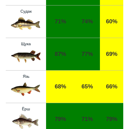
Спасибо за информацию! Рыбалка прошла
отлично, уловил карпа и налима
Судак
71%
74%
60%
Уже второй раз пользуюсь этим прогнозом,
всегда помогает найти активных хищников
Сегодня благодаря прогнозу клева удалось
Щука
поймать крупного щуку, удивлен, но это
действительно работает
87%
77%
69%
Сегодняшний прогноз клева оказался
полной ерундой, ни одной рыбы не поймал
Язь
Поймал всего одну рыбу, несмотря на
68%
65%
66%
"удачный" прогноз клева, разочарован
Сегодняшний прогноз клева позволил мне
успешно поймать крупную щуку.
Ёрш
Прогноз клева на рыбалку на следующую
79%
71%
79%
неделю обещает хорошие результаты.