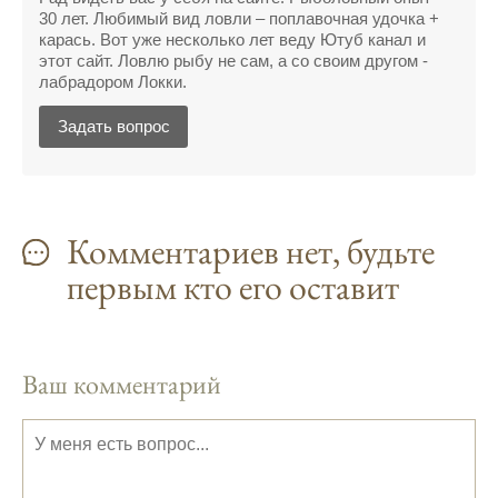
прекрасное место для рыбалки, и прогноз
30 лет. Любимый вид ловли – поплавочная удочка +
клева вам в помощь.
карась. Вот уже несколько лет веду Ютуб канал и
этот сайт. Ловлю рыбу не сам, а со своим другом -
Прогноз клева учитывает разные факторы,
лабрадором Локки.
и это делает его надежным.
Задать вопрос
Я всегда учитываю фазы луны и погодные
условия при выборе дня для рыбалки.
Прогноз клева учитывает фазы луны и
изменения температуры воды для более
Комментариев нет, будьте
точных результатов.
первым кто его оставит
Благодаря точному прогнозу, я смог
успешно ловить рыбу в Московской
области.
Ваш комментарий
Сегодняшний прогноз клева на реке
Мербуш сработал на славу.
Ожидается хороший улов в январе, с
учетом прогноза клева.