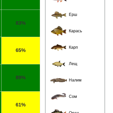
Ерш
83%
Карась
Карп
65%
Лещ
89%
Налим
Сом
61%
Окунь