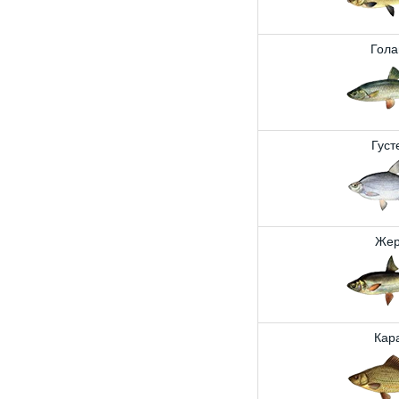
Гола
Густ
Жер
Кар