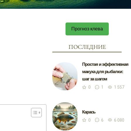
Прогноз клева
ПОСЛЕДНИЕ
Простая и эффективная
макуха для рыбалки:
шаг за шагом
0
1
1 557
Карась
0
6
6 080