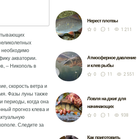
Нерест плотвы
0
1
1 211
ватывающих
 великолепных
, необходимо
Атмосферное давление
фику акватории.
и клев рыбы
в, – Никополь в
0
11
2 551
е, скорость ветра и
емя. Фазы луны также
Ловля на джиг для
и периоды, когда она
начинающих
чный прогноз клева и
0
1
938
актуальную
кополе. Следите за
Как приготовить