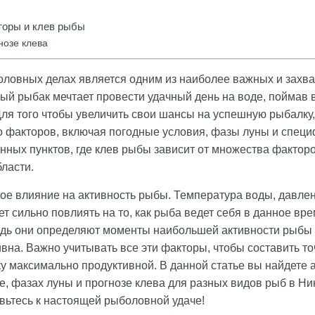
оры и клев рыбы
нозе клева
оловных делах является одним из наиболее важных и зах
ый рыбак мечтает провести удачный день на воде, поймав
ля того чтобы увеличить свои шансы на успешную рыбалку
 факторов, включая погодные условия, фазы луны и специ
енных пунктов, где клев рыбы зависит от множества факторо
ласти.
ое влияние на активность рыбы. Температура воды, давлени
ет сильно повлиять на то, как рыба ведет себя в данное вр
едь они определяют моменты наибольшей активности рыбы 
ивна. Важно учитывать все эти факторы, чтобы составить то
у максимально продуктивной. В данной статье вы найдете 
, фазах луны и прогнозе клева для разных видов рыб в Ни
вьтесь к настоящей рыболовной удаче!