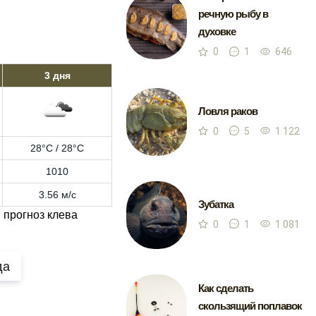
речную рыбу в
духовке
0
1
646
3 дня
Ловля раков
0
5
1 122
28°C / 28°C
1010
3.56 м/с
Зубатка
 прогноз клева
0
1
1 081
да
Как сделать
скользящий поплавок