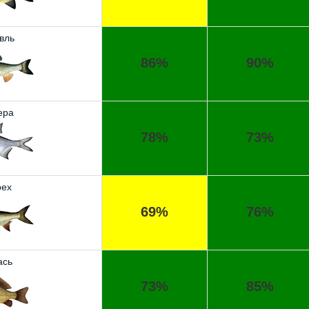
вль
86%
90%
ера
78%
73%
ех
69%
76%
ась
73%
85%