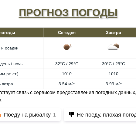
ПРОГНОЗ ПОГОДЫ
 погоды
Сегодня
Завтра
 и осадки
день / ночь
32°C / 29°C
30°C / 29°C
м рт. ст.)
1010
1010
 ветра
3.54 м/с
3.93 м/с
тствует связь с сервисом предоставления погодных данных,
.
Поеду на рыбалку
Не поеду, плохая пого
1