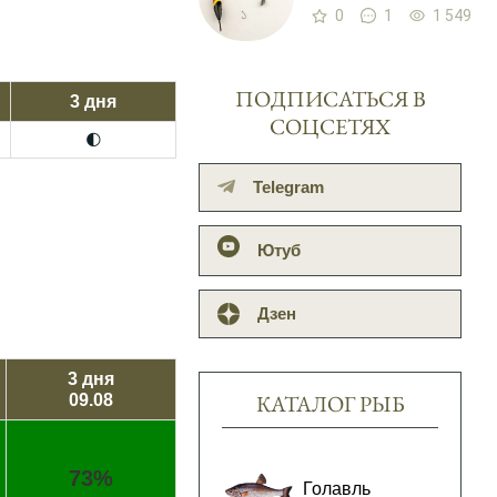
0
1
1 549
ПОДПИСАТЬСЯ В
3 дня
СОЦСЕТЯХ
🌓
Telegram
Ютуб
Дзен
3 дня
КАТАЛОГ РЫБ
09.08
73%
Голавль