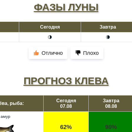
ФАЗЫ ЛУНЫ
Сегодня
Завтра
🌗
🌘
Отлично
Плохо
ПРОГНОЗ КЛЕВА
Сегодня
Завтра
ёва, рыба:
07.08
08.08
 амур
62%
90%