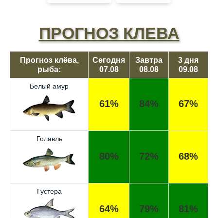
ПРОГНОЗ КЛЕВА
Прогноз клёва,
Сегодня
Завтра
3 дня
рыба:
07.08
08.08
09.08
Белый амур
61%
84%
67%
Голавль
80%
72%
68%
Густера
64%
79%
81%