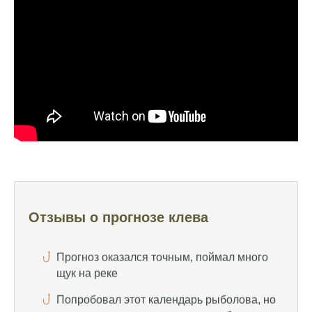
Очень точный прогноз клева, всегда
помогает выбрать лучшее время для
рыбалки, не разочаровался ни разу
Сегодня клев был слабый, но вчера
удалось поймать большого леща и окуня
Календарь рыболова иногда работает,
иногда нет, это всегда лотерея
Отличный прогноз клева! Сегодня поймал
щуку весом 5 кг
Прогноз оказался точным, поймал много
щук на реке
Отзывы о прогнозе клева
Попробовал этот календарь рыболова, но
результаты не впечатлили, улов был очень
скромным
Спасибо за информацию! Рыбалка прошла
отлично, уловил карпа и налима