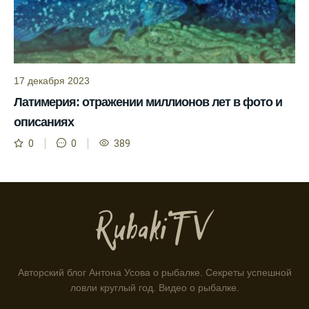
помогает планировать рыбалку в разные
месяцы.
Инструкция по подготовке к рыбалке
учитывает прогноз клева.
17 декабря 2023
Благодаря фазам луны, я всегда могу
Латимерия: отражении миллионов лет в фото и
выбирать оптимальное время для рыбной
описаниях
ловли.
0
0
389
Способ предсказать клев рыбы включает в
себя анализ фаз луны и погоды.
Прогноз клева на зимой помогает выбрать
подходящее время для ловли хищной
рыбы.
Информация о каждом типе рыбы в
приложении помогает выбрать наилучшие
Авторский блог Антона Усова о рыбалке. Секреты успешной
места для рыбалки.
ловли круглый год. Видео о рыбалке.