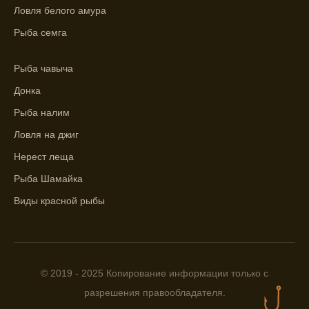
Прогноз клева на сутки вперед дает ясное
Ловля белого амура
представление о том, когда и где клюет
Рыба семга
рыба.
Находите ближайшие водоемы для ловли с
Рыба чавыча
помощью прогноза клева.
Донка
Учитывайте фазы луны при выборе места
Рыба налим
для рыбной ловли, согласно прогнозу
Ловля на джиг
клева.
Нерест леща
Прогноз клева помогает определить
Рыба Шамайка
лучшие условия для успешной рыбалки.
Виды красной рыбы
Календарь рыболова включает в себя
прогнозы клева на разные дни года.
Приложение для рыболовов
предоставляет подробную информацию о
© 2019 - 2025 Копирование информации только с
фазах луны и их влиянии на активность
разрешения правообладателя.
рыбы.