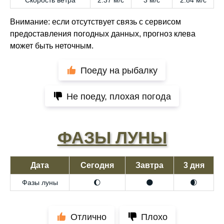
Скорость ветра
2.37 м/с
3 м/с
2.84 м/с
Внимание: если отсутствует связь с сервисом
предоставления погодных данных, прогноз клева
может быть неточным.
Поеду на рыбалку
Не поеду, плохая погода
ФАЗЫ ЛУНЫ
Дата
Сегодня
Завтра
3 дня
Фазы луны
🌔
🌑
🌒
Отлично
Плохо