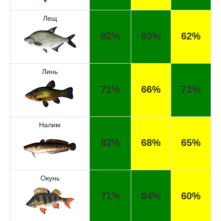
Лещ
82%
90%
62%
Линь
71%
66%
72%
Налим
82%
68%
65%
Окунь
Отличный прогноз клёва! Сегодня поймал
71%
84%
60%
щуку весом 5 кг.
Спасибо за прогноз, сегодня уловил карпа