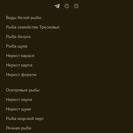
Прогноз клева учитывает влияние лунных
фаз и погодных условий на активность
рыбы.
Виды белой рыбы
Узнайте вероятности успешной ловли на
Рыба семейства Тресковых
ближайшие дни с прогнозом клева.
Рыба белуга
График клева рыбы зависит от фаз луны и
Рыба щука
погоды.
Нерест карася
Выберите лучшее время для рыбной
Нерест карпа
ловли в разных водоемах, опираясь на
Нерест форели
прогноз клева.
Зависимость активности рыбы от
Осетровые рыбы
температуры воды учитывается в прогнозе
Нерест окуня
клева.
Нерест щуки
Лучше всего ловить рыбу в период
максимального атмосферного давления,
Рыба морской черт
как указывает прогноз клева.
Речная рыба