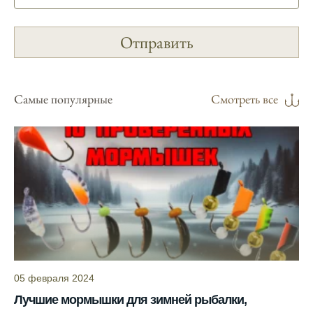
Прогноз клева учитывает погодные
условия и фазы луны, что делает его
надежным.
Я регулярно проверяю прогноз клева на
сайте и всегда знаю, когда лучше всего
отправиться на рыбалку.
Самые популярные
Смотреть все
Подробный прогноз клева помогает мне
выбирать лучшие дни для рыбалки в
Москве и области.
С приложением можно получить прогноз
клева на ближайшие сутки.
Узнайте, какие факторы влияют на
активность рыбы и как их учитывать в
прогнозе клева.
05 февраля 2024
Прогноз клева учитывает изменения
температуры воды, что делает его более
Лучшие мормышки для зимней рыбалки,