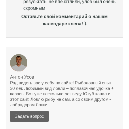
Уже второй раз пользуюсь этим прогнозом,
всегда помогает найти активных хищников
Оставьте свой комментарий о нашем
календаре клева! ⤵️
Сегодня благодаря прогнозу клева удалось
поймать крупного щуку, удивлен, но это
действительно работает
Сегодняшний прогноз клева оказался
полной ерундой, ни одной рыбы не поймал
Поймал всего одну рыбу, несмотря на
"удачный" прогноз клева, разочарован
Антон Усов
Рад видеть вас у себя на сайте! Рыболовный опыт –
Сегодняшний прогноз клева позволил мне
30 лет. Любимый вид ловли – поплавочная удочка +
успешно поймать крупную щуку.
карась. Вот уже несколько лет веду Ютуб канал и
этот сайт. Ловлю рыбу не сам, а со своим другом -
Прогноз клева на рыбалку на следующую
лабрадором Локки.
неделю обещает хорошие результаты.
Задать вопрос
Благодаря лунному календарю и прогнозу
клева, мой улов растет с каждым днем.