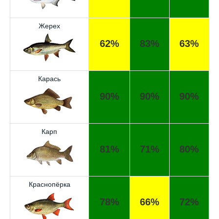
Жерех
62%
83%
63%
Карась
90%
90%
90%
Карп
81%
71%
80%
Краснопёрка
78%
66%
72%