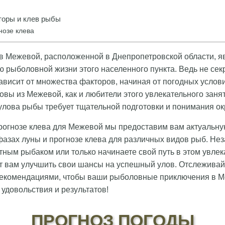
оры и клев рыбы
нозе клева
в Межевой, расположенной в Днепропетровской области, я
 рыболовной жизни этого населенного пункта. Ведь не секр
ависит от множества факторов, начиная от погодных услов
вы из Межевой, как и любители этого увлекательного занят
о улова рыбы требует тщательной подготовки и понимания 
прогнозе клева для Межевой мы предоставим вам актуальн
фазах луны и прогнозе клева для различных видов рыб. Нез
тным рыбаком или только начинаете свой путь в этом увле
 вам улучшить свои шансы на успешный улов. Отслеживай
рекомендациями, чтобы ваши рыболовные приключения в М
удовольствия и результатов!
ПРОГНОЗ ПОГОДЫ