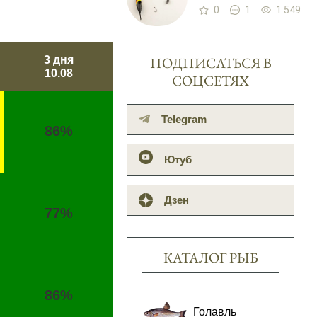
0
1
1 549
3 дня
ПОДПИСАТЬСЯ В
10.08
СОЦСЕТЯХ
Telegram
86%
Ютуб
Дзен
77%
КАТАЛОГ РЫБ
86%
Голавль