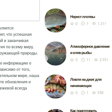
Нерест плотвы
0
1
1 211
вляется
ет, что успешная
ий и заканчивая
Атмосферное давление
ия по всему миру,
и клев рыбы
окружающей природы.
0
11
2 551
ую информацию о
ависимо от того,
кательном мире, наша
Ловля на джиг для
те обновления и
начинающих
ежевой всегда
0
1
938
Как приготовить