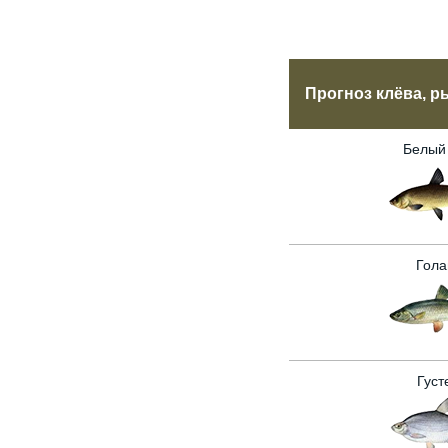
Прогноз клёва, р
Белый
Гола
Густ