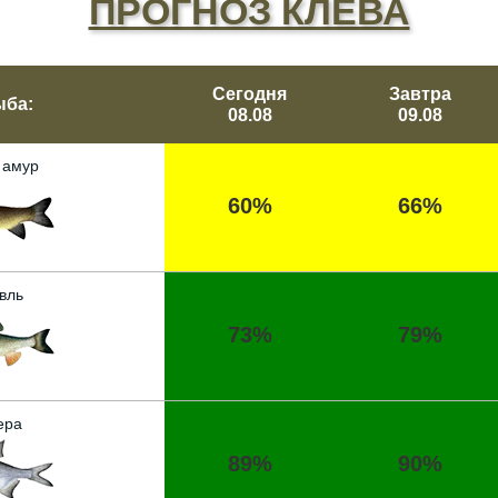
ПРОГНОЗ КЛЕВА
Сегодня
Завтра
ыба:
08.08
09.08
 амур
60%
66%
вль
73%
79%
ера
89%
90%