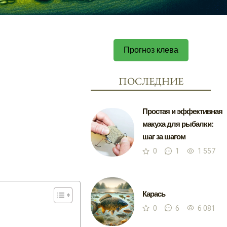
Прогноз клева
ПОСЛЕДНИЕ
Простая и эффективная
макуха для рыбалки:
шаг за шагом
0
1
1 557
Карась
0
6
6 081