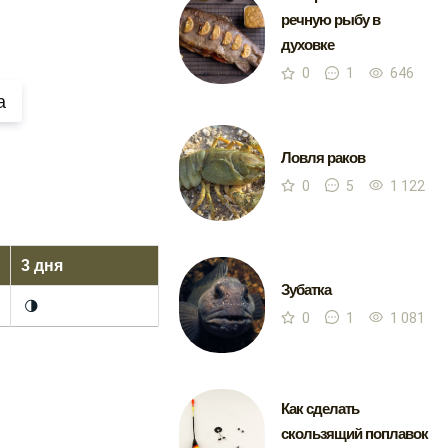
речную рыбу в
духовке
0
1
646
а
Ловля раков
0
5
1 122
3 дня
Зубатка
🌗
0
1
1 081
Как сделать
скользящий поплавок