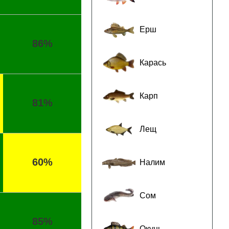
Ерш
86%
Карась
Карп
81%
Лещ
60%
Налим
Сом
85%
Окунь