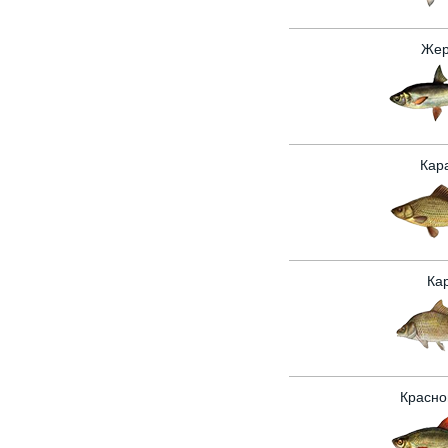
Жер
Кар
Ка
Красно