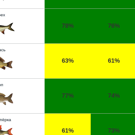
ех
78%
76%
ась
63%
61%
рп
77%
74%
пёрка
61%
73%