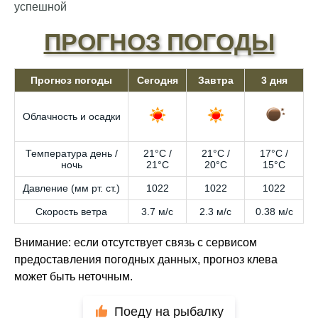
успешной
ПРОГНОЗ ПОГОДЫ
Прогноз погоды
Сегодня
Завтра
3 дня
Облачность и осадки
Температура день /
21°C /
21°C /
17°C /
ночь
21°C
20°C
15°C
Давление (мм рт. ст.)
1022
1022
1022
Скорость ветра
3.7 м/с
2.3 м/с
0.38 м/с
Внимание: если отсутствует связь с сервисом
предоставления погодных данных, прогноз клева
может быть неточным.
Поеду на рыбалку