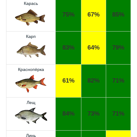
Карась
75%
67%
85%
Карп
83%
64%
79%
Краснопёрка
61%
82%
71%
Лещ
84%
73%
71%
Линь