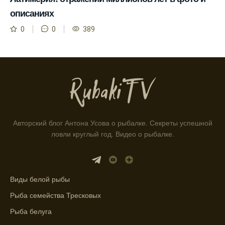
выбирать оптимальное время для рыбной
описаниях
ловли.
0
0
389
Способ предсказать клев рыбы включает в
себя анализ фаз луны и погоды.
Прогноз клева на зимой помогает выбрать
подходящее время для ловли хищной
рыбы.
Информация о каждом типе рыбы в
Авторский блог Антона Усова о рыбалке. Секреты успешной
приложении помогает выбрать наилучшие
ловли круглый год. Видео о рыбалке.
места для рыбалки.
Прогноз клева учитывает влияние лунных
фаз и погодных условий на активность
рыбы.
Виды белой рыбы
Рыба семейства Тресковых
Узнайте вероятности успешной ловли на
ближайшие дни с прогнозом клева.
Рыба белуга