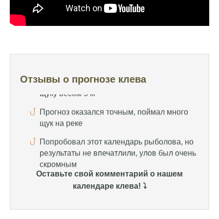
Календарь рыболова иногда работает,
иногда нет, это всегда лотерея
Отличный прогноз клева! Сегодня поймал
щуку весом 5 кг
Прогноз оказался точным, поймал много
щук на реке
Отзывы о прогнозе клева
Попробовал этот календарь рыболова, но
результаты не впечатлили, улов был очень
скромным
Спасибо за информацию! Рыбалка прошла
отлично, уловил карпа и налима
Уже второй раз пользуюсь этим прогнозом,
Оставьте свой комментарий о нашем
всегда помогает найти активных хищников
календаре клева! ⤵️
Сегодня благодаря прогнозу клева удалось
поймать крупного щуку, удивлен, но это
действительно работает