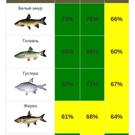
Белый амур
79%
75%
66%
Голавль
88%
89%
60%
Густера
80%
71%
67%
Жерех
61%
68%
64%