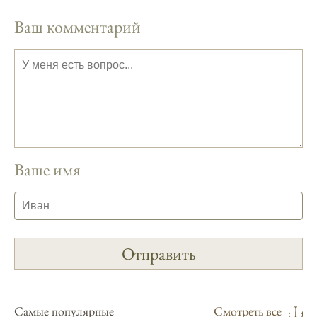
планировать свои рыбалки.
Ваш комментарий
На рыболовном форуме, я нашел много
полезной информации о факторах,
влияющих на клев рыбы.
Сегодняшний прогноз клева совпал с
фазами луны, и у меня был отличный
результат.
Приложение для рыболовов
предоставляет подробные сведения о
Ваше имя
фазах луны и их влиянии на активность
рыбы.
Прогноз клева учитывает погодные
условия и фазы луны, что делает его
надежным.
Я регулярно проверяю прогноз клева на
сайте и всегда знаю, когда лучше всего
Самые популярные
Смотреть все
отправиться на рыбалку.