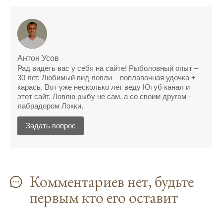
Сегодняшний прогноз клева оказался
полной ерундой, ни одной рыбы не поймал
Поймал всего одну рыбу, несмотря на
Антон Усов
"удачный" прогноз клева, разочарован
Рад видеть вас у себя на сайте! Рыболовный опыт –
30 лет. Любимый вид ловли – поплавочная удочка +
Сегодняшний прогноз клева позволил мне
карась. Вот уже несколько лет веду Ютуб канал и
успешно поймать крупную щуку.
этот сайт. Ловлю рыбу не сам, а со своим другом -
лабрадором Локки.
Прогноз клева на рыбалку на следующую
неделю обещает хорошие результаты.
Задать вопрос
Благодаря лунному календарю и прогнозу
клева, мой улов растет с каждым днем.
С приложением для Android, я всегда могу
Комментариев нет, будьте
узнать точный прогноз клева на
первым кто его оставит
ближайшие дни.
Прогноз клева на год вперед помогает мне