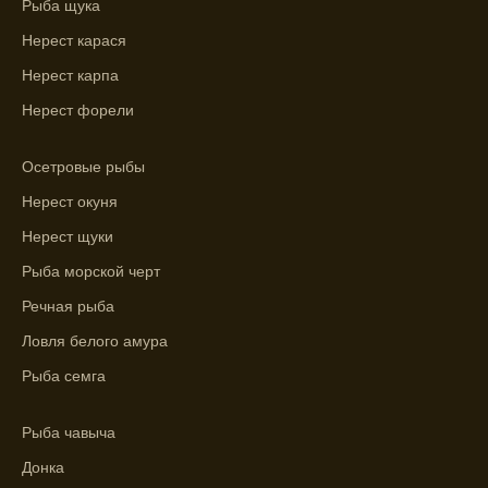
График клева рыбы зависит от фаз луны и
Рыба щука
погоды.
Нерест карася
Выберите лучшее время для рыбной
Нерест карпа
ловли в разных водоемах, опираясь на
Нерест форели
прогноз клева.
Зависимость активности рыбы от
Осетровые рыбы
температуры воды учитывается в прогнозе
Нерест окуня
клева.
Нерест щуки
Лучше всего ловить рыбу в период
Рыба морской черт
максимального атмосферного давления,
как указывает прогноз клева.
Речная рыба
Ловля белого амура
Прогноз клева на сутки вперед дает ясное
представление о том, когда и где клюет
Рыба семга
рыба.
Рыба чавыча
Находите ближайшие водоемы для ловли с
помощью прогноза клева.
Донка