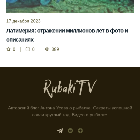
Благодаря фазам луны, я всегда могу
выбирать оптимальное время для рыбной
17 декабря 2023
ловли.
Латимерия: отражении миллионов лет в фото и
Способ предсказать клев рыбы включает в
описаниях
себя анализ фаз луны и погоды.
0
0
389
Прогноз клева на зимой помогает выбрать
подходящее время для ловли хищной
рыбы.
Информация о каждом типе рыбы в
приложении помогает выбрать наилучшие
места для рыбалки.
Прогноз клева учитывает влияние лунных
Авторский блог Антона Усова о рыбалке. Секреты успешной
фаз и погодных условий на активность
ловли круглый год. Видео о рыбалке.
рыбы.
Узнайте вероятности успешной ловли на