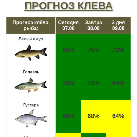
ПРОГНОЗ КЛЕВА
Прогноз клёва,
Сегодня
Завтра
3 дня
рыба:
07.08
08.08
09.08
Белый амур
85%
75%
72%
Голавль
73%
78%
84%
Густера
89%
68%
64%