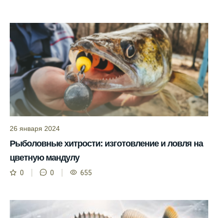
помогает мне выбирать лучшие дни для
рыбалки в Москве и области.
Я скачал приложение и теперь всегда
знаю, когда клюет рыба.
Рыболовный клуб для любителей активной
ловли предоставляет точные прогнозы
клева.
Учитывайте фазы луны при планировании
рыбалки и проверяйте прогноз клева.
26 января 2024
Находитесь в Московской области? Это
Рыболовные хитрости: изготовление и ловля на
прекрасное место для рыбалки, и прогноз
цветную мандулу
клева вам в помощь.
0
0
655
Прогноз клева учитывает разные факторы,
и это делает его надежным.
Я всегда учитываю фазы луны и погодные