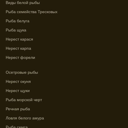
ближайшие дни с прогнозом клева.
Виды белой рыбы
График клева рыбы зависит от фаз луны и
Рыба семейства Тресковых
погоды.
Рыба белуга
Выберите лучшее время для рыбной
Рыба щука
ловли в разных водоемах, опираясь на
Нерест карася
прогноз клева.
Нерест карпа
Зависимость активности рыбы от
Нерест форели
температуры воды учитывается в прогнозе
клева.
Осетровые рыбы
Лучше всего ловить рыбу в период
Нерест окуня
максимального атмосферного давления,
как указывает прогноз клева.
Нерест щуки
Рыба морской черт
Прогноз клева на сутки вперед дает ясное
представление о том, когда и где клюет
Речная рыба
рыба.
Ловля белого амура
Находите ближайшие водоемы для ловли с
Рыба семга