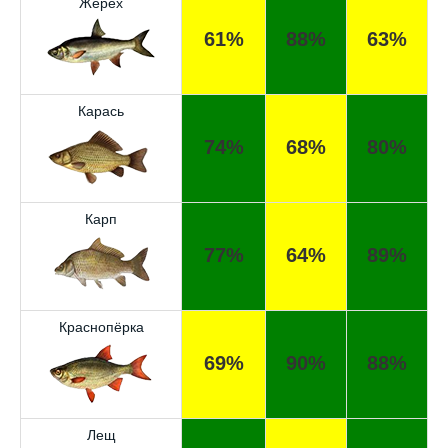
Жерех
61%
88%
63%
Карась
74%
68%
80%
Карп
77%
64%
89%
Краснопёрка
69%
90%
88%
Лещ