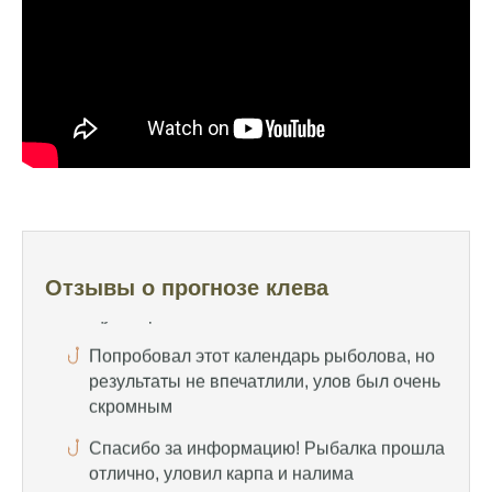
удалось поймать большого леща и окуня
Календарь рыболова иногда работает,
иногда нет, это всегда лотерея
Отличный прогноз клева! Сегодня поймал
щуку весом 5 кг
Прогноз оказался точным, поймал много
щук на реке
Попробовал этот календарь рыболова, но
результаты не впечатлили, улов был очень
Отзывы о прогнозе клева
скромным
Спасибо за информацию! Рыбалка прошла
отлично, уловил карпа и налима
Уже второй раз пользуюсь этим прогнозом,
всегда помогает найти активных хищников
Сегодня благодаря прогнозу клева удалось