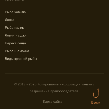
помощью прогноза клева.
Учитывайте фазы луны при выборе места
Рыба чавыча
для рыбной ловли, согласно прогнозу
Донка
клева.
Рыба налим
Прогноз клева помогает определить
Ловля на джиг
лучшие условия для успешной рыбалки.
Нерест леща
Календарь рыболова включает в себя
Рыба Шамайка
прогнозы клева на разные дни года.
Виды красной рыбы
Приложение для рыболовов
предоставляет подробную информацию о
фазах луны и их влиянии на активность
рыбы.
© 2019 - 2025 Копирование информации только с
Прогноз клева учитывает погодные
разрешения правообладателя.
условия и фазы луны для более точных
результатов.
Карта сайта
Вверх
Сегодня у меня был успешный клев, и это