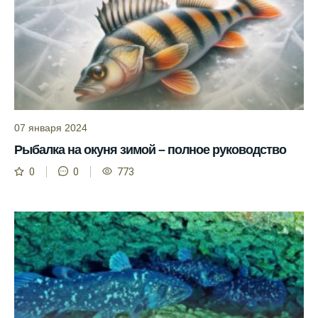
условия при выборе дня для рыбалки.
Прогноз клева учитывает фазы луны и
изменения температуры воды для более
точных результатов.
Благодаря точному прогнозу, я смог
успешно ловить рыбу в Московской
области.
07 января 2024
Рыбалка на окуня зимой – полное руководство
Сегодняшний прогноз клева на реке
Мербуш сработал на славу.
0
0
773
Ожидается хороший улов в январе, с
учетом прогноза клева.
Сезонная таблица активности рыбы
помогает планировать рыбалку в разные
месяцы.
Инструкция по подготовке к рыбалке
учитывает прогноз клева.