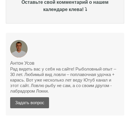
Оставьте свой комментарий о нашем
поймать крупного щуку, удивлен, но это
календаре клева! ⤵️
действительно работает
Сегодняшний прогноз клева оказался
полной ерундой, ни одной рыбы не поймал
Поймал всего одну рыбу, несмотря на
"удачный" прогноз клева, разочарован
Сегодняшний прогноз клева позволил мне
успешно поймать крупную щуку.
Антон Усов
Рад видеть вас у себя на сайте! Рыболовный опыт –
Прогноз клева на рыбалку на следующую
30 лет. Любимый вид ловли – поплавочная удочка +
карась. Вот уже несколько лет веду Ютуб канал и
неделю обещает хорошие результаты.
этот сайт. Ловлю рыбу не сам, а со своим другом -
лабрадором Локки.
Благодаря лунному календарю и прогнозу
клева, мой улов растет с каждым днем.
Задать вопрос
С приложением для Android, я всегда могу
узнать точный прогноз клева на
ближайшие дни.