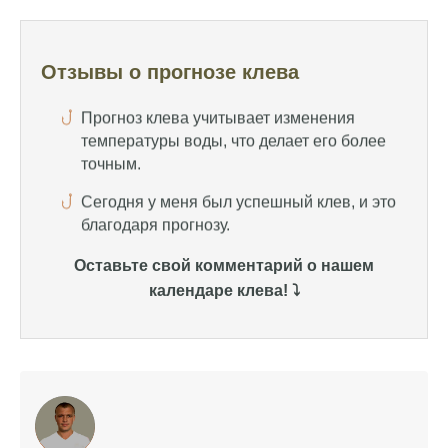
температуры воды, что делает его более
точным.
Отзывы о прогнозе клева
Сегодня у меня был успешный клев, и это
благодаря прогнозу.
Прогноз клева на сайте всегда актуален и
помогает мне выбирать лучшие дни для
рыбалки в Москве и области.
Я скачал приложение и теперь всегда
знаю, когда клюет рыба.
Оставьте свой комментарий о нашем
Рыболовный клуб для любителей активной
календаре клева! ⤵️
ловли предоставляет точные прогнозы
клева.
Учитывайте фазы луны при планировании
рыбалки и проверяйте прогноз клева.
Находитесь в Московской области? Это