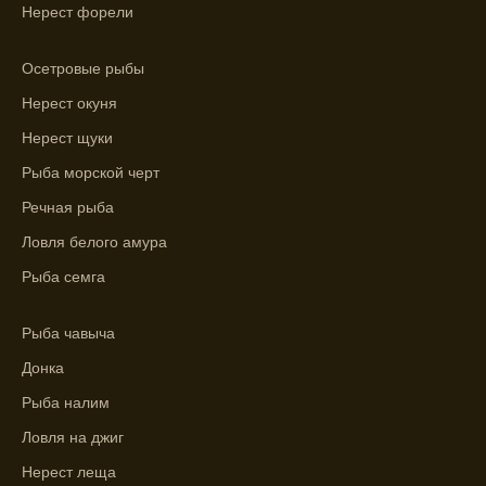
Нерест форели
Мербуш сработал на славу.
Ожидается хороший улов в январе, с
Осетровые рыбы
учетом прогноза клева.
Нерест окуня
Сезонная таблица активности рыбы
Нерест щуки
помогает планировать рыбалку в разные
месяцы.
Рыба морской черт
Речная рыба
Инструкция по подготовке к рыбалке
учитывает прогноз клева.
Ловля белого амура
Рыба семга
Благодаря фазам луны, я всегда могу
выбирать оптимальное время для рыбной
ловли.
Рыба чавыча
Донка
Рыба налим
Ловля на джиг
Нерест леща