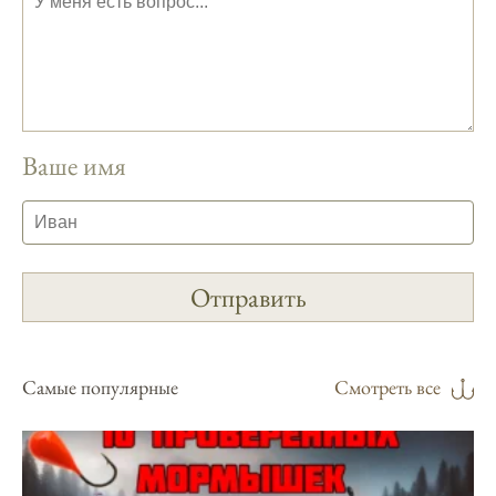
Сезонная таблица активности рыбы
помогает планировать рыбалку в разные
месяцы.
Инструкция по подготовке к рыбалке
учитывает прогноз клева.
Ваше имя
Благодаря фазам луны, я всегда могу
выбирать оптимальное время для рыбной
ловли.
Способ предсказать клев рыбы включает в
себя анализ фаз луны и погоды.
Прогноз клева на зимой помогает выбрать
подходящее время для ловли хищной
Самые популярные
Смотреть все
рыбы.
Информация о каждом типе рыбы в
приложении помогает выбрать наилучшие