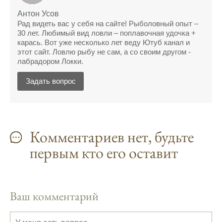
прекрасное место для рыбалки, и прогноз
Антон Усов
клева вам в помощь.
Рад видеть вас у себя на сайте! Рыболовный опыт –
Прогноз клева учитывает разные факторы,
30 лет. Любимый вид ловли – поплавочная удочка +
карась. Вот уже несколько лет веду Ютуб канал и
и это делает его надежным.
этот сайт. Ловлю рыбу не сам, а со своим другом -
лабрадором Локки.
Я всегда учитываю фазы луны и погодные
условия при выборе дня для рыбалки.
Задать вопрос
Прогноз клева учитывает фазы луны и
изменения температуры воды для более
точных результатов.
Комментариев нет, будьте
Благодаря точному прогнозу, я смог
первым кто его оставит
успешно ловить рыбу в Московской
области.
Сегодняшний прогноз клева на реке
Мербуш сработал на славу.
Ваш комментарий
Ожидается хороший улов в январе, с
учетом прогноза клева.