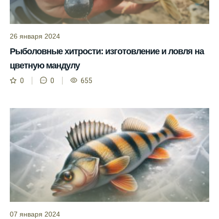
как указывает прогноз клева.
Прогноз клева на сутки вперед дает ясное
представление о том, когда и где клюет
26 января 2024
рыба.
Рыболовные хитрости: изготовление и ловля на
цветную мандулу
Находите ближайшие водоемы для ловли с
помощью прогноза клева.
0
0
655
Учитывайте фазы луны при выборе места
для рыбной ловли, согласно прогнозу
клева.
Прогноз клева помогает определить
лучшие условия для успешной рыбалки.
Календарь рыболова включает в себя
прогнозы клева на разные дни года.
Приложение для рыболовов
предоставляет подробную информацию о
07 января 2024
фазах луны и их влиянии на активность