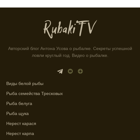
рыбалки и проверяйте прогноз клева.
Находитесь в Московской области? Это
прекрасное место для рыбалки, и прогноз
клева вам в помощь.
Прогноз клева учитывает разные факторы,
и это делает его надежным.
Авторский блог Антона Усова о рыбалке. Секреты успешной
ловли круглый год. Видео о рыбалке.
Я всегда учитываю фазы луны и погодные
условия при выборе дня для рыбалки.
Виды белой рыбы
Прогноз клева учитывает фазы луны и
изменения температуры воды для более
Рыба семейства Тресковых
точных результатов.
Рыба белуга
Благодаря точному прогнозу, я смог
Рыба щука
успешно ловить рыбу в Московской
Нерест карася
области.
Нерест карпа
Сегодняшний прогноз клева на реке