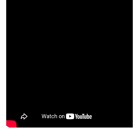
рыбы.
Прогноз клева учитывает погодные
условия и фазы луны, что делает его
надежным.
Я регулярно проверяю прогноз клева на
сайте и всегда знаю, когда лучше всего
отправиться на рыбалку.
Подробный прогноз клева помогает мне
выбирать лучшие дни для рыбалки в
Москве и области.
С приложением можно получить прогноз
клева на ближайшие сутки.
Узнайте, какие факторы влияют на
активность рыбы и как их учитывать в
прогнозе клева.
Прогноз клева учитывает изменения