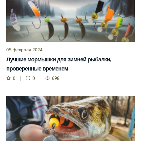
места для рыбалки.
Прогноз клева учитывает влияние лунных
фаз и погодных условий на активность
рыбы.
Узнайте вероятности успешной ловли на
ближайшие дни с прогнозом клева.
05 февраля 2024
График клева рыбы зависит от фаз луны и
Лучшие мормышки для зимней рыбалки,
погоды.
проверенные временем
Выберите лучшее время для рыбной
0
0
698
ловли в разных водоемах, опираясь на
прогноз клева.
Зависимость активности рыбы от
температуры воды учитывается в прогнозе
клева.
Лучше всего ловить рыбу в период
максимального атмосферного давления,