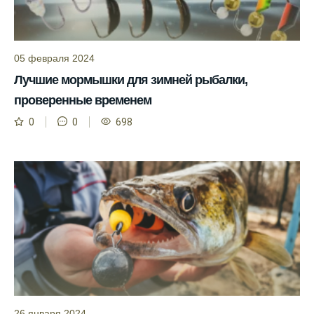
Прогноз клева учитывает влияние лунных
фаз и погодных условий на активность
рыбы.
05 февраля 2024
Узнайте вероятности успешной ловли на
Лучшие мормышки для зимней рыбалки,
ближайшие дни с прогнозом клева.
проверенные временем
График клева рыбы зависит от фаз луны и
0
0
698
погоды.
Выберите лучшее время для рыбной
ловли в разных водоемах, опираясь на
прогноз клева.
Зависимость активности рыбы от
температуры воды учитывается в прогнозе
клева.
Лучше всего ловить рыбу в период
максимального атмосферного давления,
как указывает прогноз клева.
26 января 2024