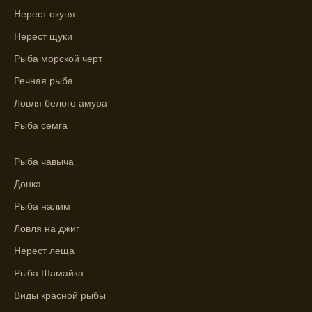
Нерест окуня
Ожидается хороший улов в январе, с
учетом прогноза клева.
Нерест щуки
Рыба морской черт
Сезонная таблица активности рыбы
помогает планировать рыбалку в разные
Речная рыба
месяцы.
Ловля белого амура
Инструкция по подготовке к рыбалке
Рыба семга
учитывает прогноз клева.
Рыба чавыча
Благодаря фазам луны, я всегда могу
выбирать оптимальное время для рыбной
Донка
ловли.
Рыба налим
Ловля на джиг
Нерест леща
Рыба Шамайка
Виды красной рыбы