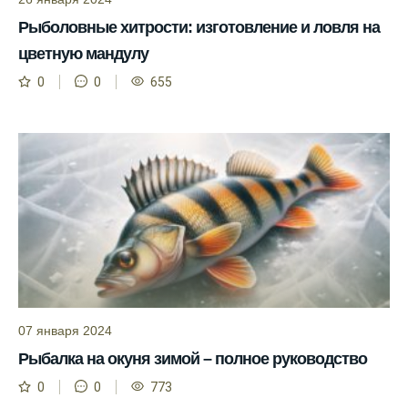
Рыболовные хитрости: изготовление и ловля на
Прогноз клева на сутки вперед дает ясное
представление о том, когда и где клюет
цветную мандулу
рыба.
0
0
655
Находите ближайшие водоемы для ловли с
помощью прогноза клева.
Учитывайте фазы луны при выборе места
для рыбной ловли, согласно прогнозу
клева.
Прогноз клева помогает определить
лучшие условия для успешной рыбалки.
Календарь рыболова включает в себя
прогнозы клева на разные дни года.
07 января 2024
Приложение для рыболовов
Рыбалка на окуня зимой – полное руководство
предоставляет подробную информацию о
0
0
773
фазах луны и их влиянии на активность