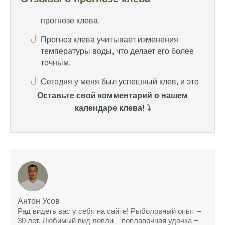
точным.
Сегодня у меня был успешный клев, и это
благодаря прогнозу.
Прогноз клева на сайте всегда актуален и
помогает мне выбирать лучшие дни для
рыбалки в Москве и области.
Оставьте свой комментарий о нашем
Я скачал приложение и теперь всегда
календаре клева! ⤵️
знаю, когда клюет рыба.
Рыболовный клуб для любителей активной
ловли предоставляет точные прогнозы
клева.
Учитывайте фазы луны при планировании
рыбалки и проверяйте прогноз клева.
Антон Усов
Находитесь в Московской области? Это
Рад видеть вас у себя на сайте! Рыболовный опыт –
прекрасное место для рыбалки, и прогноз
30 лет. Любимый вид ловли – поплавочная удочка +