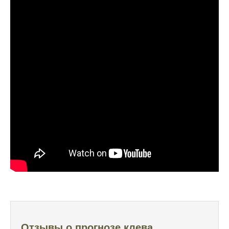
Прогноз клева учитывает погодные
условия и фазы луны, что делает его
надежным.
Я регулярно проверяю прогноз клева на
сайте и всегда знаю, когда лучше всего
отправиться на рыбалку.
Подробный прогноз клева помогает мне
выбирать лучшие дни для рыбалки в
Москве и области.
С приложением можно получить прогноз
клева на ближайшие сутки.
Узнайте, какие факторы влияют на
активность рыбы и как их учитывать в
прогнозе клева.
Прогноз клева учитывает изменения
Отзывы о прогнозе клева
температуры воды, что делает его более