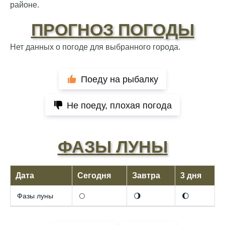
районе.
ПРОГНОЗ ПОГОДЫ
Нет данных о погоде для выбранного города.
Поеду на рыбалку
Не поеду, плохая погода
ФАЗЫ ЛУНЫ
Дата
Сегодня
Завтра
3 дня
Фазы луны
🌕
🌖
🌔
Отличный прогноз клёва! Сегодня поймал
щуку весом 5 кг.