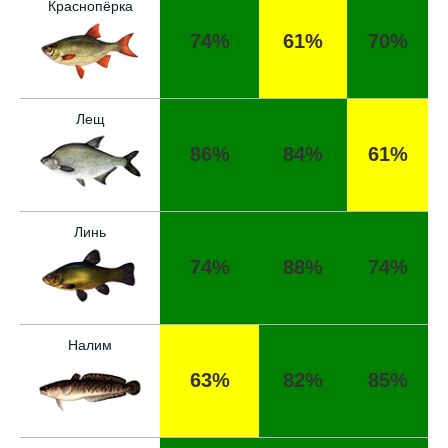
разочаровать
Краснопёрка
74%
61%
70%
Уже второй раз пользуюсь этим прогнозом,
всегда помогает найти активных хищников
Скептически отношусь к этому календарю
Лещ
рыболова после нескольких неудачных
вылазок, верить или нет - решайте сами
86%
84%
61%
Спасибо за информацию! Рыбалка прошла
отлично, уловил карпа и налима
Линь
Сегодняшний день был нейтральным, ни
74%
88%
74%
хорошего, ни плохого улова
Поймал всего пару мелких рыбок,
несмотря на "активный" прогноз, под
Налим
вопросом его точность
63%
82%
85%
Начал сомневаться в прогнозе клева после
нескольких неудачных вылазок, надеялся
на больше