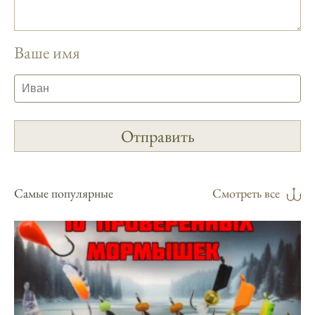
Сезонная таблица активности рыбы
помогает планировать рыбалку в разные
месяцы.
Ваше имя
Инструкция по подготовке к рыбалке
учитывает прогноз клева.
Благодаря фазам луны, я всегда могу
выбирать оптимальное время для рыбной
ловли.
Способ предсказать клев рыбы включает в
себя анализ фаз луны и погоды.
Самые популярные
Смотреть все
Прогноз клева на зимой помогает выбрать
подходящее время для ловли хищной
рыбы.
Информация о каждом типе рыбы в
приложении помогает выбрать наилучшие
места для рыбалки.