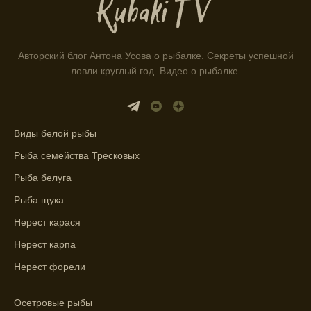
Находитесь в Московской области? Это
прекрасное место для рыбалки, и прогноз
клева вам в помощь.
Авторский блог Антона Усова о рыбалке. Секреты успешной
ловли круглый год. Видео о рыбалке.
Прогноз клева учитывает разные факторы,
и это делает его надежным.
Я всегда учитываю фазы луны и погодные
Виды белой рыбы
условия при выборе дня для рыбалки.
Рыба семейства Тресковых
Прогноз клева учитывает фазы луны и
изменения температуры воды для более
Рыба белуга
точных результатов.
Рыба щука
Благодаря точному прогнозу, я смог
Нерест карася
успешно ловить рыбу в Московской
Нерест карпа
области.
Нерест форели
Сегодняшний прогноз клева на реке
Осетровые рыбы
Мербуш сработал на славу.