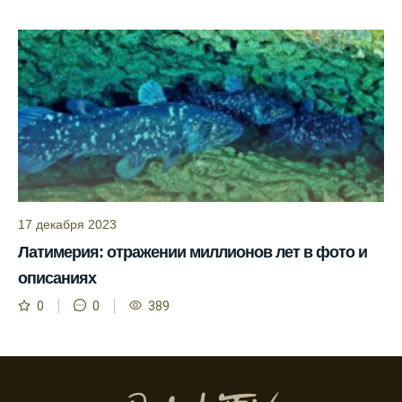
рыбы.
Прогноз клева учитывает погодные
условия и фазы луны для более точных
результатов.
Сегодня у меня был успешный клев, и это
благодаря прогнозу.
Прогноз клева на сайте всегда актуален и
помогает мне выбирать лучшие дни для
рыбалки в Москве и области.
17 декабря 2023
Я скачал приложение и теперь всегда
Латимерия: отражении миллионов лет в фото и
знаю, когда клюет рыба.
описаниях
Рыболовный клуб для любителей активной
0
0
389
ловли предоставляет точные прогнозы
клева.
Учитывайте фазы луны при планировании
рыбалки и проверяйте прогноз клева.