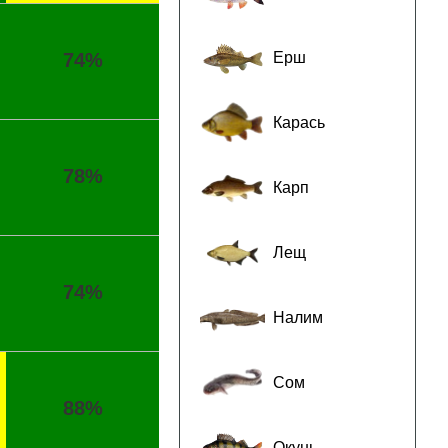
Ерш
74%
Карась
78%
Карп
Лещ
74%
Налим
Сом
88%
Окунь