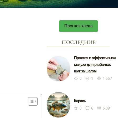
Прогноз клева
ПОСЛЕДНИЕ
Простая и эффективная
макуха для рыбалки:
шаг за шагом
0
1
1 557
Карась
0
6
6 081