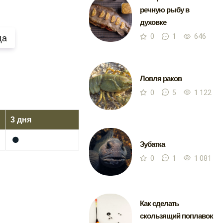
речную рыбу в
духовке
0
1
646
да
Ловля раков
0
5
1 122
3 дня
🌑
Зубатка
0
1
1 081
Как сделать
скользящий поплавок