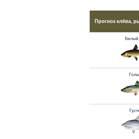
Прогноз клёва, р
Белый
Гола
Густ