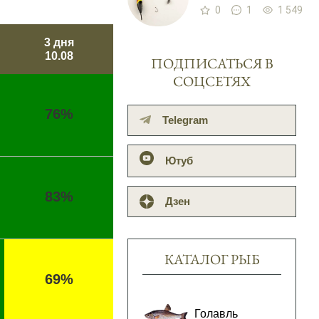
0
1
1 549
3 дня
10.08
ПОДПИСАТЬСЯ В
СОЦСЕТЯХ
76%
Telegram
Ютуб
83%
Дзен
КАТАЛОГ РЫБ
69%
Голавль