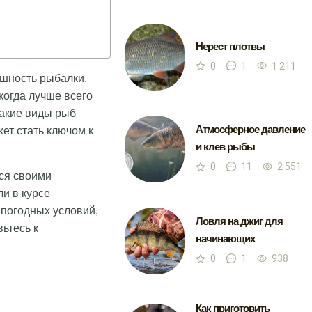
Нерест плотвы
0
1
1 211
ешность рыбалки.
когда лучше всего
какие виды рыб
Атмосферное давление
ет стать ключом к
и клев рыбы
0
11
2 551
тся своими
и в курсе
 погодных условий,
Ловля на джиг для
ьтесь к
начинающих
0
1
938
Как приготовить