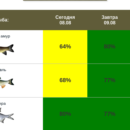
Сегодня
Завтра
ыба:
08.08
09.08
 амур
64%
80%
вль
68%
77%
ера
80%
77%