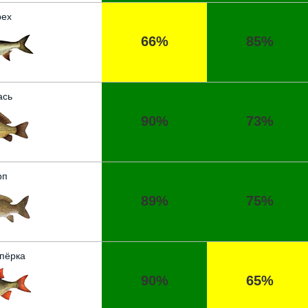
ех
66%
85%
ась
90%
73%
рп
89%
75%
пёрка
90%
65%