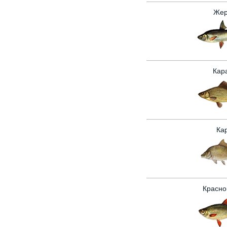
Жер
Кар
Ка
Красно