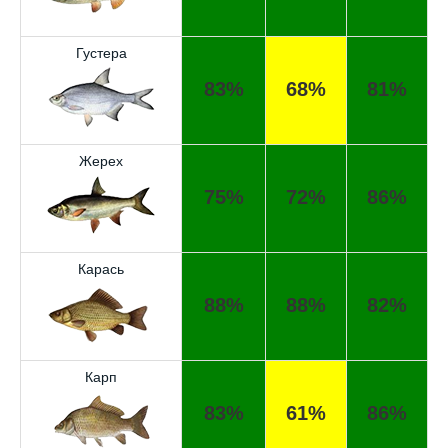
Густера
83%
68%
81%
Жерех
75%
72%
86%
Карась
88%
88%
82%
Карп
83%
61%
86%