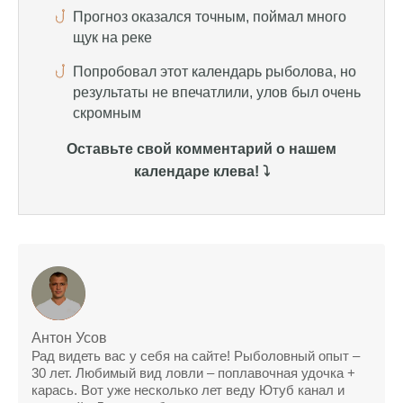
результаты не впечатлили, улов был очень
скромным
Спасибо за информацию! Рыбалка прошла
отлично, уловил карпа и налима
Уже второй раз пользуюсь этим прогнозом,
всегда помогает найти активных хищников
Оставьте свой комментарий о нашем
Сегодня благодаря прогнозу клева удалось
календаре клева! ⤵️
поймать крупного щуку, удивлен, но это
действительно работает
Сегодняшний прогноз клева оказался
полной ерундой, ни одной рыбы не поймал
Поймал всего одну рыбу, несмотря на
"удачный" прогноз клева, разочарован
Антон Усов
Сегодняшний прогноз клева позволил мне
Рад видеть вас у себя на сайте! Рыболовный опыт –
30 лет. Любимый вид ловли – поплавочная удочка +
успешно поймать крупную щуку.
карась. Вот уже несколько лет веду Ютуб канал и