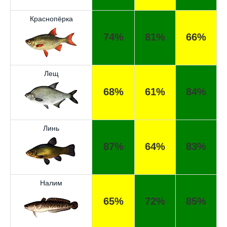
Краснопёрка
74%
81%
66%
Лещ
68%
61%
84%
Линь
87%
64%
83%
Налим
65%
72%
85%