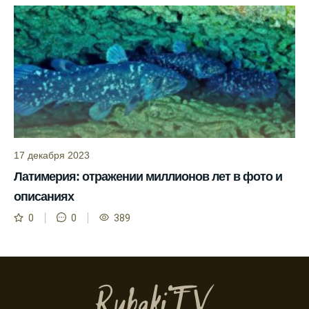
Ожидается хороший улов в январе, с
учетом прогноза клева.
Сезонная таблица активности рыбы
помогает планировать рыбалку в разные
месяцы.
Инструкция по подготовке к рыбалке
учитывает прогноз клева.
17 декабря 2023
Благодаря фазам луны, я всегда могу
выбирать оптимальное время для рыбной
Латимерия: отражении миллионов лет в фото и
ловли.
описаниях
Способ предсказать клев рыбы включает в
0
0
389
себя анализ фаз луны и погоды.
Прогноз клева на зимой помогает выбрать
подходящее время для ловли хищной
рыбы.