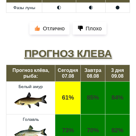
Фазы луны
🌓
🌒
🌑
Отлично
Плохо
ПРОГНОЗ КЛЕВА
Прогноз клёва,
Сегодня
Завтра
3 дня
рыба:
07.08
08.08
09.08
Белый амур
61%
85%
84%
Голавль
73%
70%
82%