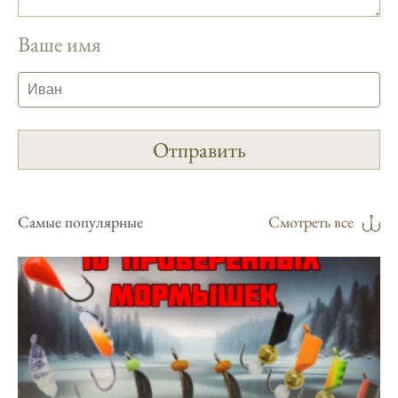
предоставляет подробные сведения о
фазах луны и их влиянии на активность
Ваше имя
рыбы.
Прогноз клева учитывает погодные
условия и фазы луны, что делает его
надежным.
Я регулярно проверяю прогноз клева на
сайте и всегда знаю, когда лучше всего
отправиться на рыбалку.
Самые популярные
Смотреть все
Подробный прогноз клева помогает мне
выбирать лучшие дни для рыбалки в
Москве и области.
С приложением можно получить прогноз
клева на ближайшие сутки.
Узнайте, какие факторы влияют на
активность рыбы и как их учитывать в