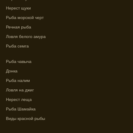
Лучше всего ловить рыбу в период
Нерест щуки
максимального атмосферного давления,
Рыба морской черт
как указывает прогноз клева.
Речная рыба
Прогноз клева на сутки вперед дает ясное
Ловля белого амура
представление о том, когда и где клюет
рыба.
Рыба семга
Находите ближайшие водоемы для ловли с
Рыба чавыча
помощью прогноза клева.
Донка
Учитывайте фазы луны при выборе места
Рыба налим
для рыбной ловли, согласно прогнозу
клева.
Ловля на джиг
Прогноз клева помогает определить
Нерест леща
лучшие условия для успешной рыбалки.
Рыба Шамайка
Календарь рыболова включает в себя
Виды красной рыбы
прогнозы клева на разные дни года.