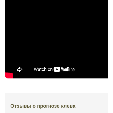
Начал сомневаться в прогнозе клева после
нескольких неудачных вылазок, надеялся
на больше
Очень точный прогноз клева, всегда
помогает выбрать лучшее время для
рыбалки, не разочаровался ни разу
Сегодня клев был слабый, но вчера
удалось поймать большого леща и окуня
Календарь рыболова иногда работает,
иногда нет, это всегда лотерея
Отличный прогноз клева! Сегодня поймал
щуку весом 5 кг
Прогноз оказался точным, поймал много
щук на реке
Отзывы о прогнозе клева
Попробовал этот календарь рыболова, но