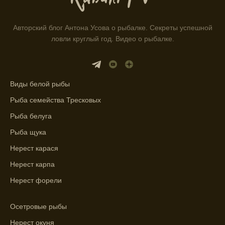
Информация о каждом типе рыбы в
приложении помогает выбрать наилучшие
Авторский блог Антона Усова о рыбалке. Секреты успешной
места для рыбалки.
ловли круглый год. Видео о рыбалке.
Прогноз клева учитывает влияние лунных
фаз и погодных условий на активность
рыбы.
Виды белой рыбы
Узнайте вероятности успешной ловли на
Рыба семейства Тресковых
ближайшие дни с прогнозом клева.
Рыба белуга
График клева рыбы зависит от фаз луны и
погоды.
Рыба щука
Нерест карася
Выберите лучшее время для рыбной
ловли в разных водоемах, опираясь на
Нерест карпа
прогноз клева.
Нерест форели
Зависимость активности рыбы от
температуры воды учитывается в прогнозе
Осетровые рыбы
клева.
Нерест окуня