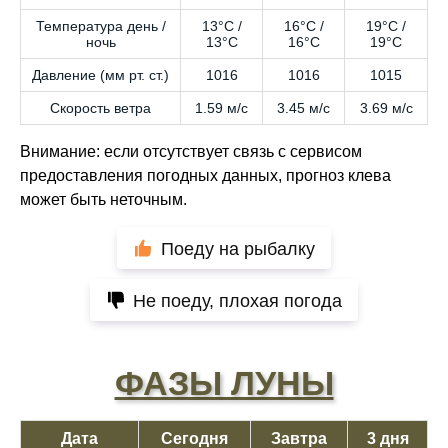
Температура день /
13°C /
16°C /
19°C /
ночь
13°C
16°C
19°C
Давление (мм рт. ст.)
1016
1016
1015
Скорость ветра
1.59 м/с
3.45 м/с
3.69 м/с
Внимание: если отсутствует связь с сервисом
предоставления погодных данных, прогноз клева
может быть неточным.
Поеду на рыбалку
Не поеду, плохая погода
ФАЗЫ ЛУНЫ
Дата
Сегодня
Завтра
3 дня