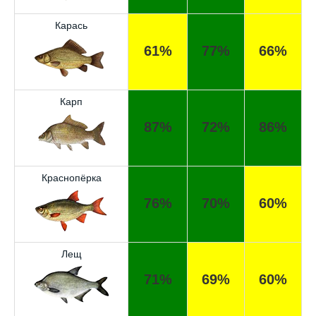
Карась
61%
77%
66%
Карп
87%
72%
86%
Краснопёрка
76%
70%
60%
Лещ
71%
69%
60%