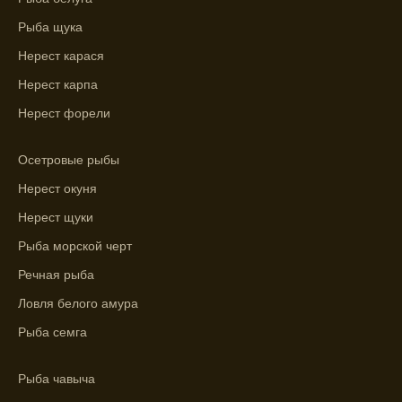
Выберите лучшее время для рыбной
Рыба щука
ловли в разных водоемах, опираясь на
Нерест карася
прогноз клева.
Нерест карпа
Зависимость активности рыбы от
Нерест форели
температуры воды учитывается в прогнозе
клева.
Осетровые рыбы
Лучше всего ловить рыбу в период
Нерест окуня
максимального атмосферного давления,
Нерест щуки
как указывает прогноз клева.
Рыба морской черт
Прогноз клева на сутки вперед дает ясное
представление о том, когда и где клюет
Речная рыба
рыба.
Ловля белого амура
Находите ближайшие водоемы для ловли с
Рыба семга
помощью прогноза клева.
Рыба чавыча
Учитывайте фазы луны при выборе места