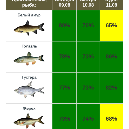
рыба:
09.08
10.08
11.08
Белый амур
80%
70%
65%
Голавль
78%
73%
86%
Густера
77%
73%
82%
Жерех
73%
74%
68%