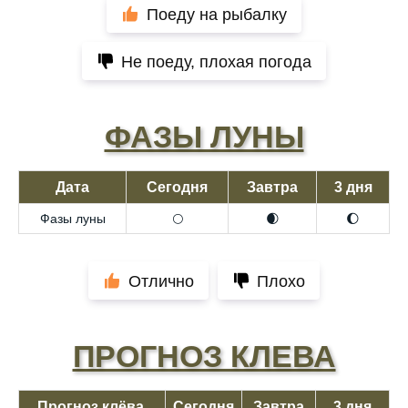
Поеду на рыбалку
Не поеду, плохая погода
ФАЗЫ ЛУНЫ
Дата
Сегодня
Завтра
3 дня
Фазы луны
🌕
🌒
🌔
Отлично
Плохо
ПРОГНОЗ КЛЕВА
Прогноз клёва,
Сегодня
Завтра
3 дня