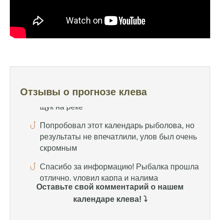
Отличный прогноз клева! Сегодня поймал
щуку весом 5 кг
Прогноз оказался точным, поймал много
щук на реке
Попробовал этот календарь рыболова, но
результаты не впечатлили, улов был очень
Отзывы о прогнозе клева
скромным
Спасибо за информацию! Рыбалка прошла
отлично, уловил карпа и налима
Уже второй раз пользуюсь этим прогнозом,
всегда помогает найти активных хищников
Сегодня благодаря прогнозу клева удалось
Оставьте свой комментарий о нашем
поймать крупного щуку, удивлен, но это
календаре клева! ⤵️
действительно работает