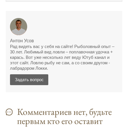
Сегодняшний прогноз клева оказался
полной ерундой, ни одной рыбы не поймал
Поймал всего одну рыбу, несмотря на
"удачный" прогноз клева, разочарован
Сегодняшний прогноз клева позволил мне
Антон Усов
успешно поймать крупную щуку.
Рад видеть вас у себя на сайте! Рыболовный опыт –
30 лет. Любимый вид ловли – поплавочная удочка +
Прогноз клева на рыбалку на следующую
карась. Вот уже несколько лет веду Ютуб канал и
неделю обещает хорошие результаты.
этот сайт. Ловлю рыбу не сам, а со своим другом -
лабрадором Локки.
Благодаря лунному календарю и прогнозу
клева, мой улов растет с каждым днем.
Задать вопрос
С приложением для Android, я всегда могу
узнать точный прогноз клева на
ближайшие дни.
Комментариев нет, будьте
Прогноз клева на год вперед помогает мне
первым кто его оставит
планировать свои рыбалки.