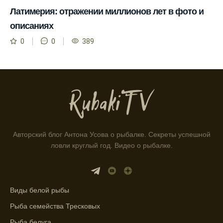
ловли.
Латимерия: отражении миллионов лет в фото и
Способ предсказать клев рыбы включает в
описаниях
себя анализ фаз луны и погоды.
0
0
389
Прогноз клева на зимой помогает выбрать
подходящее время для ловли хищной
рыбы.
Информация о каждом типе рыбы в
приложении помогает выбрать наилучшие
места для рыбалки.
Авторский блог Антона Усова о рыбалке. Секреты успешной
Прогноз клева учитывает влияние лунных
ловли круглый год. Видео о рыбалке.
фаз и погодных условий на активность
рыбы.
Узнайте вероятности успешной ловли на
ближайшие дни с прогнозом клева.
Виды белой рыбы
Рыба семейства Тресковых
График клева рыбы зависит от фаз луны и
погоды.
Рыба белуга