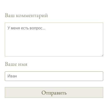
На рыболовном форуме, я нашел много
полезной информации о факторах,
влияющих на клев рыбы.
Ваш комментарий
Сегодняшний прогноз клева совпал с
фазами луны, и у меня был отличный
результат.
Приложение для рыболовов
предоставляет подробные сведения о
фазах луны и их влиянии на активность
рыбы.
Ваше имя
Прогноз клева учитывает погодные
условия и фазы луны, что делает его
надежным.
Я регулярно проверяю прогноз клева на
сайте и всегда знаю, когда лучше всего
отправиться на рыбалку.
Подробный прогноз клева помогает мне