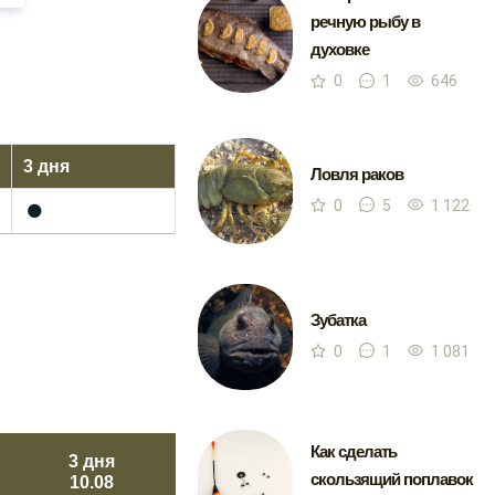
речную рыбу в
духовке
0
1
646
3 дня
Ловля раков
0
5
1 122
🌑
Зубатка
0
1
1 081
Как сделать
3 дня
скользящий поплавок
10.08