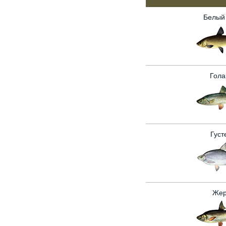
Белый
Гола
Густ
Жер