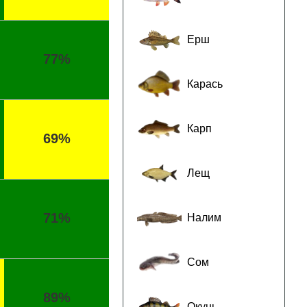
Ерш
77%
Карась
Карп
69%
Лещ
71%
Налим
Сом
89%
Окунь