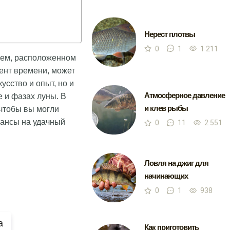
Нерест плотвы
0
1
1 211
ьем, расположенном
мент времени, может
усство и опыт, но и
Атмосферное давление
 и фазах луны. В
и клев рыбы
чтобы вы могли
шансы на удачный
0
11
2 551
Ловля на джиг для
начинающих
0
1
938
а
Как приготовить