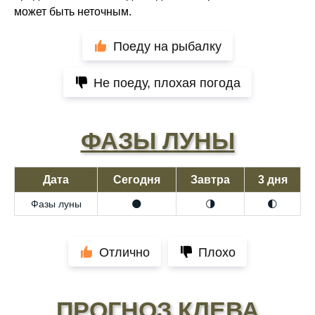
может быть неточным.
Поеду на рыбалку
Не поеду, плохая погода
ФАЗЫ ЛУНЫ
Дата
Сегодня
Завтра
3 дня
Фазы луны
🌑
🌗
🌓
Отлично
Плохо
ПРОГНОЗ КЛЕВА