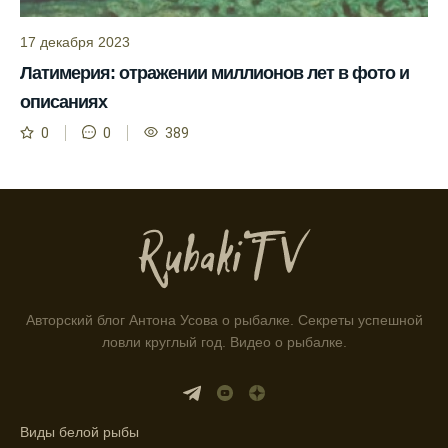
учитывает прогноз клева.
17 декабря 2023
Благодаря фазам луны, я всегда могу
Латимерия: отражении миллионов лет в фото и
выбирать оптимальное время для рыбной
описаниях
ловли.
0
0
389
Способ предсказать клев рыбы включает в
себя анализ фаз луны и погоды.
Прогноз клева на зимой помогает выбрать
подходящее время для ловли хищной
рыбы.
Информация о каждом типе рыбы в
приложении помогает выбрать наилучшие
Авторский блог Антона Усова о рыбалке. Секреты успешной
места для рыбалки.
ловли круглый год. Видео о рыбалке.
Прогноз клева учитывает влияние лунных
фаз и погодных условий на активность
рыбы.
Виды белой рыбы