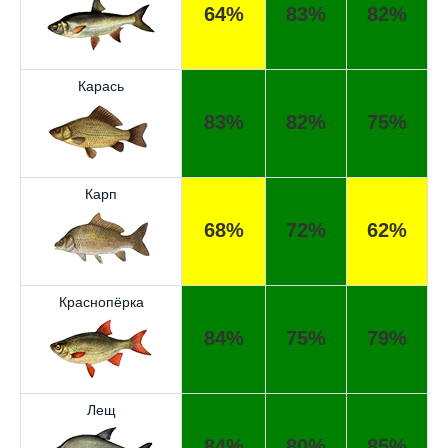
64%
83%
82%
Карась
83%
82%
75%
Карп
68%
72%
62%
Краснопёрка
84%
75%
79%
Лещ
84%
80%
85%