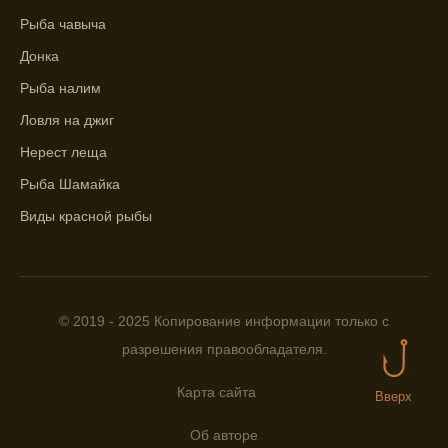
Находите ближайшие водоемы для ловли с
Рыба чавыча
помощью прогноза клева.
Донка
Учитывайте фазы луны при выборе места
Рыба налим
для рыбной ловли, согласно прогнозу
Ловля на джиг
клева.
Нерест леща
Прогноз клева помогает определить
Рыба Шамайка
лучшие условия для успешной рыбалки.
Виды красной рыбы
Календарь рыболова включает в себя
прогнозы клева на разные дни года.
Приложение для рыболовов
предоставляет подробную информацию о
© 2019 - 2025 Копирование информации только с
фазах луны и их влиянии на активность
разрешения правообладателя.
рыбы.
Прогноз клева учитывает погодные
Карта сайта
Вверх
условия и фазы луны для более точных
Об авторе
результатов.