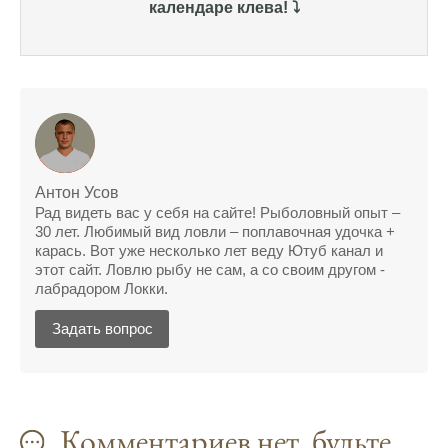
календаре клева! ⤵️
Сегодня благодаря прогнозу клева удалось
поймать крупного щуку, удивлен, но это
действительно работает
Сегодняшний прогноз клева оказался
полной ерундой, ни одной рыбы не поймал
Поймал всего одну рыбу, несмотря на
"удачный" прогноз клева, разочарован
Антон Усов
Рад видеть вас у себя на сайте! Рыболовный опыт –
Сегодняшний прогноз клева позволил мне
30 лет. Любимый вид ловли – поплавочная удочка +
успешно поймать крупную щуку.
карась. Вот уже несколько лет веду Ютуб канал и
этот сайт. Ловлю рыбу не сам, а со своим другом -
Прогноз клева на рыбалку на следующую
лабрадором Локки.
неделю обещает хорошие результаты.
Задать вопрос
Благодаря лунному календарю и прогнозу
клева, мой улов растет с каждым днем.
С приложением для Android, я всегда могу
Комментариев нет, будьте
узнать точный прогноз клева на