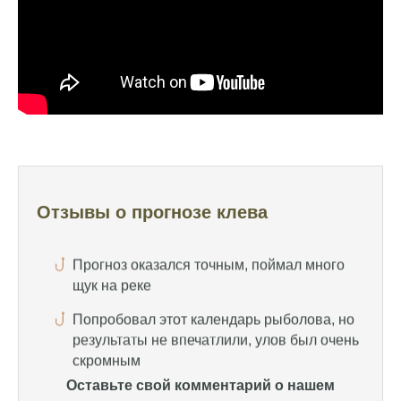
Сегодня клев был слабый, но вчера
удалось поймать большого леща и окуня
Календарь рыболова иногда работает,
иногда нет, это всегда лотерея
Отличный прогноз клева! Сегодня поймал
щуку весом 5 кг
Прогноз оказался точным, поймал много
щук на реке
Отзывы о прогнозе клева
Попробовал этот календарь рыболова, но
результаты не впечатлили, улов был очень
скромным
Спасибо за информацию! Рыбалка прошла
отлично, уловил карпа и налима
Уже второй раз пользуюсь этим прогнозом,
всегда помогает найти активных хищников
Оставьте свой комментарий о нашем