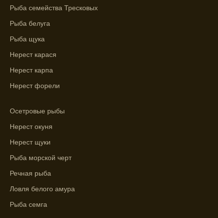
Узнайте вероятности успешной ловли на
Рыба семейства Тресковых
ближайшие дни с прогнозом клева.
Рыба белуга
График клева рыбы зависит от фаз луны и
Рыба щука
погоды.
Нерест карася
Выберите лучшее время для рыбной
Нерест карпа
ловли в разных водоемах, опираясь на
прогноз клева.
Нерест форели
Зависимость активности рыбы от
Осетровые рыбы
температуры воды учитывается в прогнозе
клева.
Нерест окуня
Нерест щуки
Лучше всего ловить рыбу в период
максимального атмосферного давления,
Рыба морской черт
как указывает прогноз клева.
Речная рыба
Прогноз клева на сутки вперед дает ясное
Ловля белого амура
представление о том, когда и где клюет
Рыба семга
рыба.