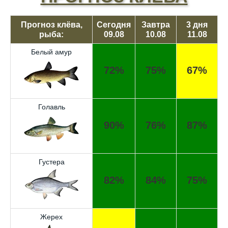
Прогноз клёва,
Сегодня
Завтра
3 дня
рыба:
09.08
10.08
11.08
Белый амур
72%
75%
67%
Голавль
90%
76%
87%
Густера
82%
84%
75%
Жерех