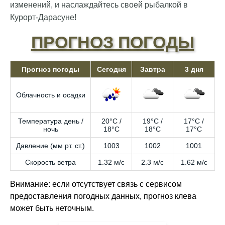
изменений, и наслаждайтесь своей рыбалкой в
Курорт-Дарасуне!
ПРОГНОЗ ПОГОДЫ
Прогноз погоды
Сегодня
Завтра
3 дня
Облачность и осадки
Температура день /
20°C /
19°C /
17°C /
ночь
18°C
18°C
17°C
Давление (мм рт. ст.)
1003
1002
1001
Скорость ветра
1.32 м/с
2.3 м/с
1.62 м/с
Внимание: если отсутствует связь с сервисом
предоставления погодных данных, прогноз клева
может быть неточным.