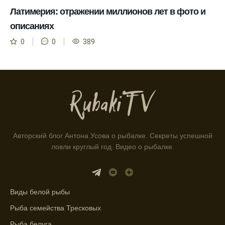
Благодаря фазам луны, я всегда могу
Латимерия: отражении миллионов лет в фото и
выбирать оптимальное время для рыбной
описаниях
ловли.
0
0
389
Способ предсказать клев рыбы включает в
себя анализ фаз луны и погоды.
Прогноз клева на зимой помогает выбрать
подходящее время для ловли хищной
рыбы.
Информация о каждом типе рыбы в
приложении помогает выбрать наилучшие
Авторский блог Антона Усова о рыбалке. Секреты успешной
места для рыбалки.
ловли круглый год. Видео о рыбалке.
Прогноз клева учитывает влияние лунных
фаз и погодных условий на активность
рыбы.
Виды белой рыбы
Узнайте вероятности успешной ловли на
Рыба семейства Тресковых
ближайшие дни с прогнозом клева.
Рыба белуга