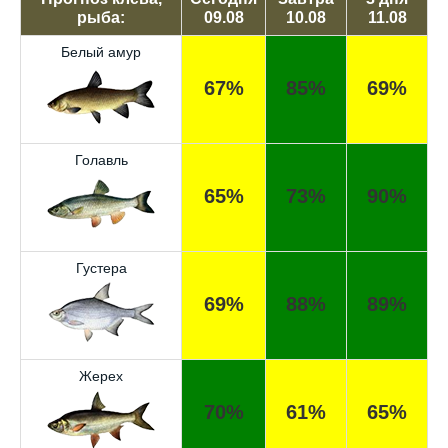
рыба:
09.08
10.08
11.08
Белый амур
67%
85%
69%
Голавль
65%
73%
90%
Густера
69%
88%
89%
Жерех
70%
61%
65%