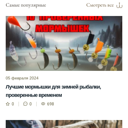
отправиться на рыбалку.
Самые популярные
Смотреть все
Подробный прогноз клева помогает мне
выбирать лучшие дни для рыбалки в
Москве и области.
С приложением можно получить прогноз
клева на ближайшие сутки.
Узнайте, какие факторы влияют на
активность рыбы и как их учитывать в
прогнозе клева.
05 февраля 2024
Прогноз клева учитывает изменения
температуры воды, что делает его более
Лучшие мормышки для зимней рыбалки,
точным.
проверенные временем
Сегодня у меня был успешный клев, и это
0
0
698
благодаря прогнозу.
Прогноз клева на сайте всегда актуален и
помогает мне выбирать лучшие дни для