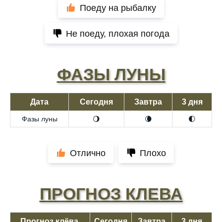
Поеду на рыбалку
Не поеду, плохая погода
ФАЗЫ ЛУНЫ
Дата
Сегодня
Завтра
3 дня
Фазы луны
🌖
🌘
🌓
Отлично
Плохо
ПРОГНОЗ КЛЕВА
Прогноз клёва,
Сегодня
Завтра
3 дня