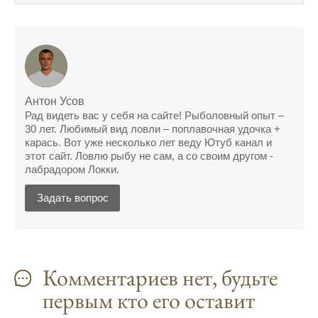
действительно работает
Сегодняшний прогноз клева оказался
полной ерундой, ни одной рыбы не поймал
Поймал всего одну рыбу, несмотря на
"удачный" прогноз клева, разочарован
Антон Усов
Рад видеть вас у себя на сайте! Рыболовный опыт –
Сегодняшний прогноз клева позволил мне
30 лет. Любимый вид ловли – поплавочная удочка +
успешно поймать крупную щуку.
карась. Вот уже несколько лет веду Ютуб канал и
этот сайт. Ловлю рыбу не сам, а со своим другом -
Прогноз клева на рыбалку на следующую
лабрадором Локки.
неделю обещает хорошие результаты.
Задать вопрос
Благодаря лунному календарю и прогнозу
клева, мой улов растет с каждым днем.
С приложением для Android, я всегда могу
Комментариев нет, будьте
узнать точный прогноз клева на
ближайшие дни.
первым кто его оставит
Прогноз клева на год вперед помогает мне