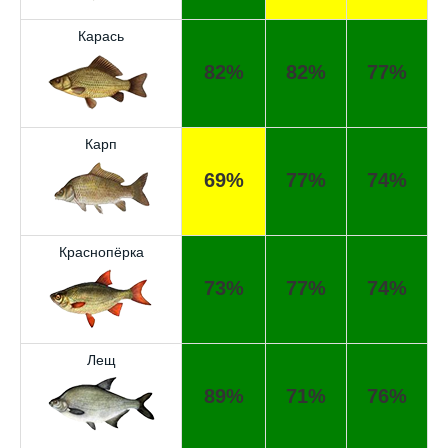
Карась
82%
82%
77%
Карп
69%
77%
74%
Краснопёрка
73%
77%
74%
Лещ
89%
71%
76%