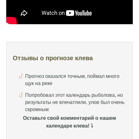
Календарь рыболова иногда работает,
иногда нет, это всегда лотерея
Отличный прогноз клева! Сегодня поймал
щуку весом 5 кг
Прогноз оказался точным, поймал много
щук на реке
Отзывы о прогнозе клева
Попробовал этот календарь рыболова, но
результаты не впечатлили, улов был очень
скромным
Спасибо за информацию! Рыбалка прошла
отлично, уловил карпа и налима
Уже второй раз пользуюсь этим прогнозом,
всегда помогает найти активных хищников
Оставьте свой комментарий о нашем
календаре клева! ⤵️
Сегодня благодаря прогнозу клева удалось
поймать крупного щуку, удивлен, но это