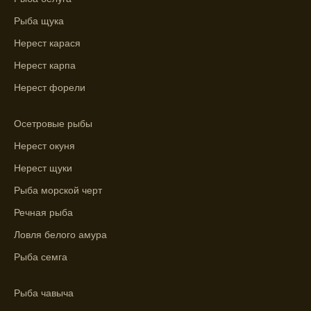
График клева рыбы зависит от фаз луны и
Рыба щука
погоды.
Нерест карася
Выберите лучшее время для рыбной
Нерест карпа
ловли в разных водоемах, опираясь на
Нерест форели
прогноз клева.
Зависимость активности рыбы от
Осетровые рыбы
температуры воды учитывается в прогнозе
Нерест окуня
клева.
Нерест щуки
Лучше всего ловить рыбу в период
максимального атмосферного давления,
Рыба морской черт
как указывает прогноз клева.
Речная рыба
Прогноз клева на сутки вперед дает ясное
Ловля белого амура
представление о том, когда и где клюет
Рыба семга
рыба.
Находите ближайшие водоемы для ловли с
Рыба чавыча
помощью прогноза клева.