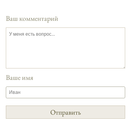
планировать свои рыбалки.
На рыболовном форуме, я нашел много
Ваш комментарий
полезной информации о факторах,
влияющих на клев рыбы.
Сегодняшний прогноз клева совпал с
фазами луны, и у меня был отличный
результат.
Приложение для рыболовов
предоставляет подробные сведения о
Ваше имя
фазах луны и их влиянии на активность
рыбы.
Прогноз клева учитывает погодные
условия и фазы луны, что делает его
надежным.
Я регулярно проверяю прогноз клева на
сайте и всегда знаю, когда лучше всего