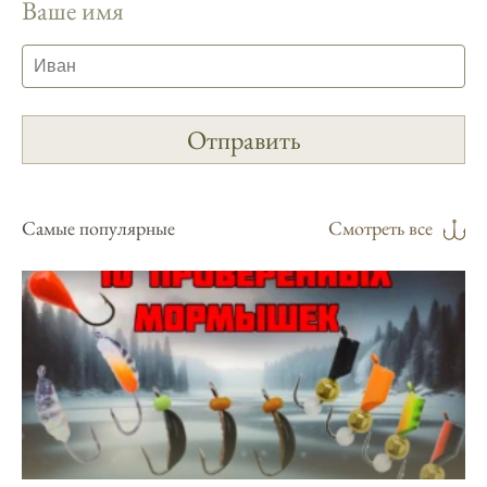
Ваше имя
Инструкция по подготовке к рыбалке
учитывает прогноз клева.
Благодаря фазам луны, я всегда могу
выбирать оптимальное время для рыбной
ловли.
Способ предсказать клев рыбы включает в
себя анализ фаз луны и погоды.
Самые популярные
Смотреть все
Прогноз клева на зимой помогает выбрать
подходящее время для ловли хищной
рыбы.
Информация о каждом типе рыбы в
приложении помогает выбрать наилучшие
места для рыбалки.
Прогноз клева учитывает влияние лунных
фаз и погодных условий на активность
рыбы.