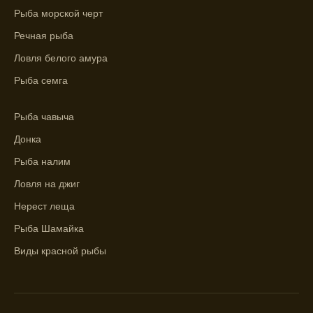
Сезонная таблица активности рыбы
Рыба морской черт
помогает планировать рыбалку в разные
Речная рыба
месяцы.
Ловля белого амура
Инструкция по подготовке к рыбалке
Рыба семга
учитывает прогноз клева.
Благодаря фазам луны, я всегда могу
Рыба чавыча
выбирать оптимальное время для рыбной
Донка
ловли.
Рыба налим
Ловля на джиг
Нерест леща
Рыба Шамайка
Виды красной рыбы