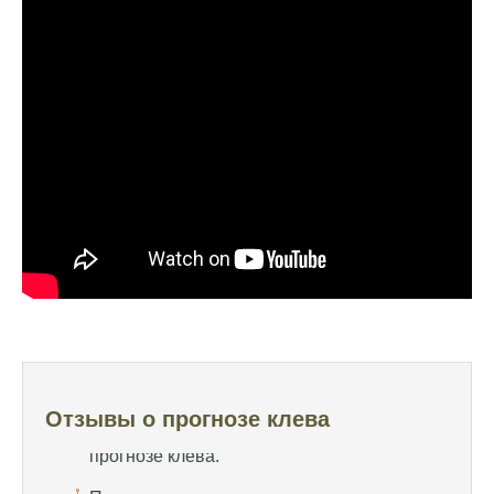
Я регулярно проверяю прогноз клева на
сайте и всегда знаю, когда лучше всего
отправиться на рыбалку.
Подробный прогноз клева помогает мне
выбирать лучшие дни для рыбалки в
Москве и области.
С приложением можно получить прогноз
клева на ближайшие сутки.
Узнайте, какие факторы влияют на
активность рыбы и как их учитывать в
прогнозе клева.
Прогноз клева учитывает изменения
температуры воды, что делает его более
Отзывы о прогнозе клева
точным.
Сегодня у меня был успешный клев, и это