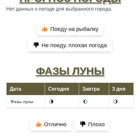
Нет данных о погоде для выбранного города.
Поеду на рыбалку
Не поеду, плохая погода
ФАЗЫ ЛУНЫ
Дата
Сегодня
Завтра
3 дня
Отличный прогноз клёва! Сегодня поймал
Фазы луны
🌗
🌔
🌖
щуку весом 5 кг.
Спасибо за прогноз, сегодня уловил карпа
Отлично
Плохо
и окуня!
Прогноз оказался точным, поймал много