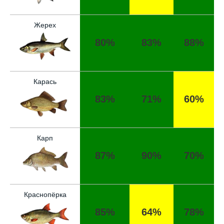
Прогноз оказался точным, поймал много
щук на реке
Жерех
Сегодняшний прогноз клева оказался
80%
83%
88%
полной ерундой, ни одной рыбы не поймал
Хороший сервис, всегда проверяю прогноз
перед рыбалкой, сегодня уловил большого
Карась
сома
83%
71%
60%
Поймал всего одну рыбу, несмотря на
"удачный" прогноз клева, разочарован
Сегодня клев был слабый, но вчера
Карп
удалось поймать большого леща и окуня
87%
90%
70%
Не стоит полагаться исключительно на
прогноз клева, результаты могут
разочаровать
Краснопёрка
Уже второй раз пользуюсь этим прогнозом,
85%
64%
78%
всегда помогает найти активных хищников