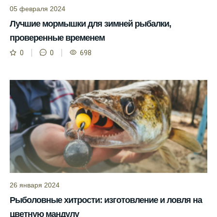
05 февраля 2024
Узнайте вероятности успешной ловли на
Лучшие мормышки для зимней рыбалки,
ближайшие дни с прогнозом клева.
проверенные временем
График клева рыбы зависит от фаз луны и
0
0
698
погоды.
Выберите лучшее время для рыбной
ловли в разных водоемах, опираясь на
прогноз клева.
Зависимость активности рыбы от
температуры воды учитывается в прогнозе
клева.
Лучше всего ловить рыбу в период
максимального атмосферного давления,
как указывает прогноз клева.
26 января 2024
Прогноз клева на сутки вперед дает ясное
Рыболовные хитрости: изготовление и ловля на
представление о том, когда и где клюет
цветную мандулу