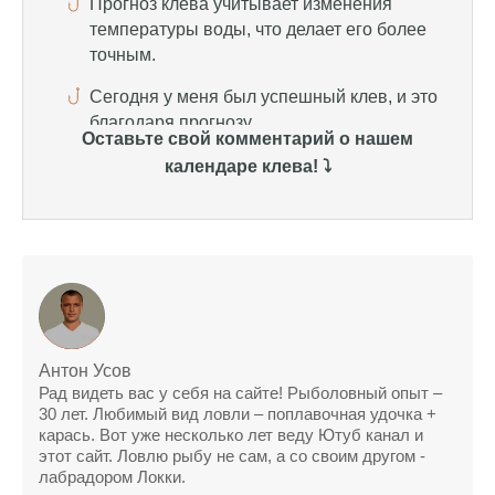
благодаря прогнозу.
Прогноз клева на сайте всегда актуален и
помогает мне выбирать лучшие дни для
рыбалки в Москве и области.
Оставьте свой комментарий о нашем
Я скачал приложение и теперь всегда
календаре клева! ⤵️
знаю, когда клюет рыба.
Рыболовный клуб для любителей активной
ловли предоставляет точные прогнозы
клева.
Учитывайте фазы луны при планировании
рыбалки и проверяйте прогноз клева.
Находитесь в Московской области? Это
Антон Усов
Рад видеть вас у себя на сайте! Рыболовный опыт –
прекрасное место для рыбалки, и прогноз
30 лет. Любимый вид ловли – поплавочная удочка +
клева вам в помощь.
карась. Вот уже несколько лет веду Ютуб канал и
этот сайт. Ловлю рыбу не сам, а со своим другом -
Прогноз клева учитывает разные факторы,
лабрадором Локки.
и это делает его надежным.