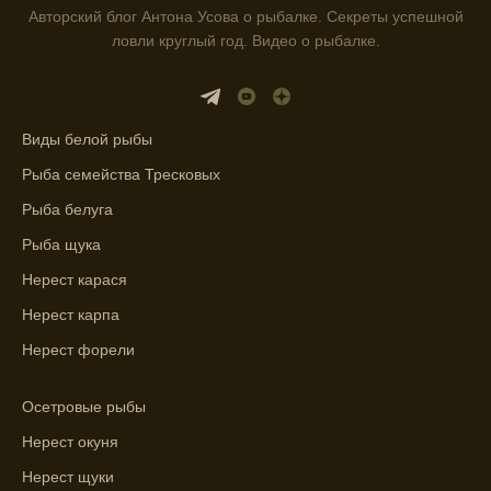
Авторский блог Антона Усова о рыбалке. Секреты успешной
Прогноз клева учитывает разные факторы,
ловли круглый год. Видео о рыбалке.
и это делает его надежным.
Я всегда учитываю фазы луны и погодные
условия при выборе дня для рыбалки.
Виды белой рыбы
Прогноз клева учитывает фазы луны и
Рыба семейства Тресковых
изменения температуры воды для более
Рыба белуга
точных результатов.
Рыба щука
Благодаря точному прогнозу, я смог
Нерест карася
успешно ловить рыбу в Московской
Нерест карпа
области.
Нерест форели
Сегодняшний прогноз клева на реке
Мербуш сработал на славу.
Осетровые рыбы
Ожидается хороший улов в январе, с
Нерест окуня
учетом прогноза клева.
Нерест щуки