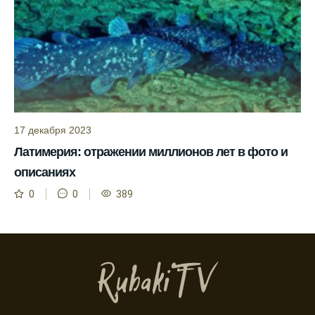
результатов.
Сегодня у меня был успешный клев, и это
благодаря прогнозу.
Прогноз клева на сайте всегда актуален и
помогает мне выбирать лучшие дни для
рыбалки в Москве и области.
17 декабря 2023
Я скачал приложение и теперь всегда
Латимерия: отражении миллионов лет в фото и
знаю, когда клюет рыба.
описаниях
Рыболовный клуб для любителей активной
0
0
389
ловли предоставляет точные прогнозы
клева.
Учитывайте фазы луны при планировании
рыбалки и проверяйте прогноз клева.
Находитесь в Московской области? Это
прекрасное место для рыбалки, и прогноз
клева вам в помощь.