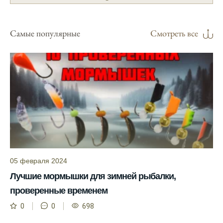
надежным.
Я регулярно проверяю прогноз клева на
Самые популярные
Смотреть все
сайте и всегда знаю, когда лучше всего
отправиться на рыбалку.
Подробный прогноз клева помогает мне
выбирать лучшие дни для рыбалки в
Москве и области.
С приложением можно получить прогноз
клева на ближайшие сутки.
Узнайте, какие факторы влияют на
активность рыбы и как их учитывать в
05 февраля 2024
прогнозе клева.
Лучшие мормышки для зимней рыбалки,
Прогноз клева учитывает изменения
проверенные временем
температуры воды, что делает его более
точным.
0
0
698