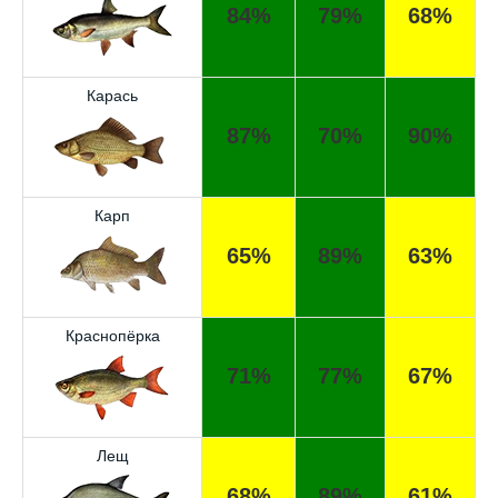
84%
79%
68%
Карась
87%
70%
90%
Карп
65%
89%
63%
Краснопёрка
71%
77%
67%
Лещ
68%
89%
61%