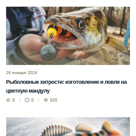
Сегодня у меня был успешный клев, и это
благодаря прогнозу.
Прогноз клева на сайте всегда актуален и
помогает мне выбирать лучшие дни для
рыбалки в Москве и области.
Я скачал приложение и теперь всегда
знаю, когда клюет рыба.
Рыболовный клуб для любителей активной
ловли предоставляет точные прогнозы
26 января 2024
клева.
Рыболовные хитрости: изготовление и ловля на
Учитывайте фазы луны при планировании
цветную мандулу
рыбалки и проверяйте прогноз клева.
0
0
655
Находитесь в Московской области? Это
прекрасное место для рыбалки, и прогноз
клева вам в помощь.
Прогноз клева учитывает разные факторы,