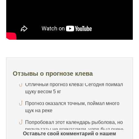
рыбалки, не разочаровался ни разу
Сегодня клев был слабый, но вчера
удалось поймать большого леща и окуня
Календарь рыболова иногда работает,
иногда нет, это всегда лотерея
Отличный прогноз клева! Сегодня поймал
щуку весом 5 кг
Отзывы о прогнозе клева
Прогноз оказался точным, поймал много
щук на реке
Попробовал этот календарь рыболова, но
результаты не впечатлили, улов был очень
скромным
Спасибо за информацию! Рыбалка прошла
отлично, уловил карпа и налима
Оставьте свой комментарий о нашем
Уже второй раз пользуюсь этим прогнозом,