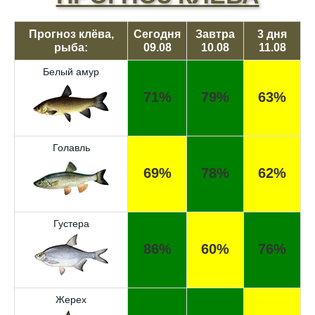
Прогноз клёва,
Сегодня
Завтра
3 дня
рыба:
09.08
10.08
11.08
Белый амур
71%
79%
63%
Голавль
69%
78%
62%
Густера
86%
60%
76%
Жерех