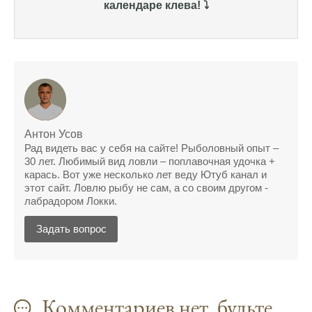
календаре клева! ⤵️
всегда помогает найти активных хищников
Сегодня благодаря прогнозу клева удалось
поймать крупного щуку, удивлен, но это
действительно работает
Сегодняшний прогноз клева оказался
полной ерундой, ни одной рыбы не поймал
Антон Усов
Поймал всего одну рыбу, несмотря на
Рад видеть вас у себя на сайте! Рыболовный опыт –
"удачный" прогноз клева, разочарован
30 лет. Любимый вид ловли – поплавочная удочка +
карась. Вот уже несколько лет веду Ютуб канал и
Сегодняшний прогноз клева позволил мне
этот сайт. Ловлю рыбу не сам, а со своим другом -
успешно поймать крупную щуку.
лабрадором Локки.
Прогноз клева на рыбалку на следующую
Задать вопрос
неделю обещает хорошие результаты.
Благодаря лунному календарю и прогнозу
клева, мой улов растет с каждым днем.
Комментариев нет, будьте
С приложением для Android, я всегда могу