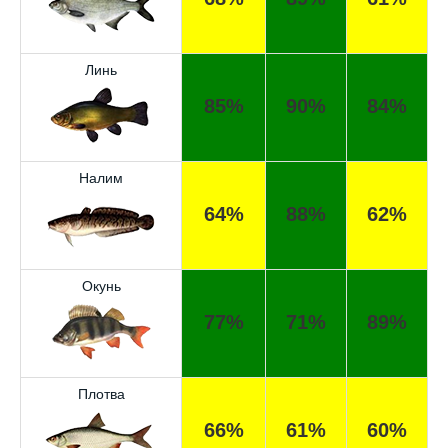
Линь
85%
90%
84%
Налим
64%
88%
62%
Окунь
77%
71%
89%
Отличный прогноз клёва! Сегодня поймал
щуку весом 5 кг.
Плотва
Спасибо за прогноз, сегодня уловил карпа
и окуня!
66%
61%
60%