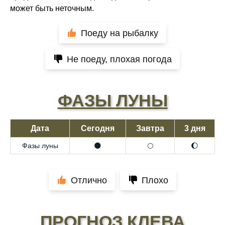
может быть неточным.
Поеду на рыбалку
Не поеду, плохая погода
ФАЗЫ ЛУНЫ
Дата
Сегодня
Завтра
3 дня
Фазы луны
🌑
🌕
🌔
Отлично
Плохо
ПРОГНОЗ КЛЕВА