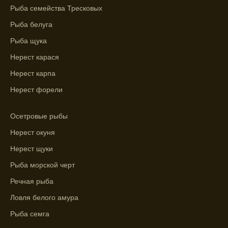
рыбы.
Рыба семейства Тресковых
Узнайте вероятности успешной ловли на
Рыба белуга
ближайшие дни с прогнозом клева.
Рыба щука
График клева рыбы зависит от фаз луны и
Нерест карася
погоды.
Нерест карпа
Выберите лучшее время для рыбной
Нерест форели
ловли в разных водоемах, опираясь на
прогноз клева.
Осетровые рыбы
Зависимость активности рыбы от
Нерест окуня
температуры воды учитывается в прогнозе
Нерест щуки
клева.
Рыба морской черт
Лучше всего ловить рыбу в период
Речная рыба
максимального атмосферного давления,
как указывает прогноз клева.
Ловля белого амура
Прогноз клева на сутки вперед дает ясное
Рыба семга
представление о том, когда и где клюет