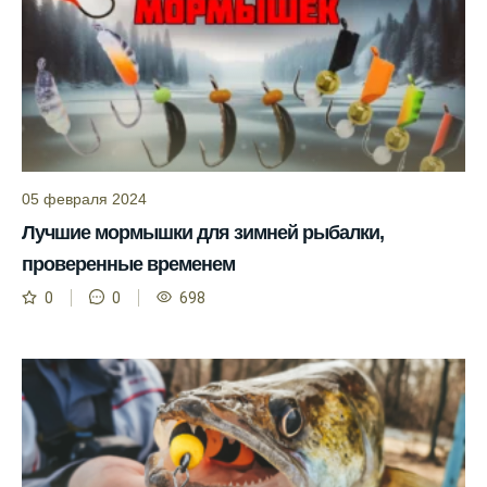
Информация о каждом типе рыбы в
приложении помогает выбрать наилучшие
места для рыбалки.
Прогноз клева учитывает влияние лунных
фаз и погодных условий на активность
рыбы.
05 февраля 2024
Узнайте вероятности успешной ловли на
Лучшие мормышки для зимней рыбалки,
ближайшие дни с прогнозом клева.
проверенные временем
График клева рыбы зависит от фаз луны и
погоды.
0
0
698
Выберите лучшее время для рыбной
ловли в разных водоемах, опираясь на
прогноз клева.
Зависимость активности рыбы от
температуры воды учитывается в прогнозе
клева.