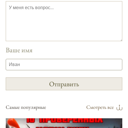
Ожидается хороший улов в январе, с
учетом прогноза клева.
Сезонная таблица активности рыбы
помогает планировать рыбалку в разные
месяцы.
Ваше имя
Инструкция по подготовке к рыбалке
учитывает прогноз клева.
Благодаря фазам луны, я всегда могу
выбирать оптимальное время для рыбной
ловли.
Способ предсказать клев рыбы включает в
себя анализ фаз луны и погоды.
Самые популярные
Смотреть все
Прогноз клева на зимой помогает выбрать
подходящее время для ловли хищной
рыбы.