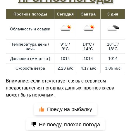
Прогноз погоды
Сегодня
Завтра
3 дня
Облачность и осадки
Температура день /
9°C /
14°C /
18°C /
ночь
9°C
14°C
18°C
Давление (мм рт. ст.)
1014
1014
1014
Скорость ветра
2.23 м/с
4.17 м/с
3.86 м/с
Внимание: если отсутствует связь с сервисом
предоставления погодных данных, прогноз клева
может быть неточным.
Поеду на рыбалку
Не поеду, плохая погода