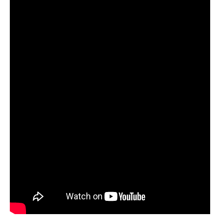
Приложение для рыболовов
предоставляет подробные сведения о
фазах луны и их влиянии на активность
рыбы.
Прогноз клева учитывает погодные
условия и фазы луны, что делает его
надежным.
Я регулярно проверяю прогноз клева на
сайте и всегда знаю, когда лучше всего
отправиться на рыбалку.
Подробный прогноз клева помогает мне
выбирать лучшие дни для рыбалки в
Москве и области.
С приложением можно получить прогноз
клева на ближайшие сутки.
Узнайте, какие факторы влияют на