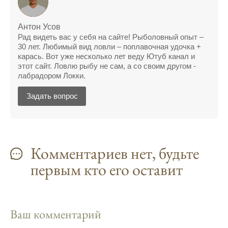
рыбалки и проверяйте прогноз клева.
Находитесь в Московской области? Это
Антон Усов
прекрасное место для рыбалки, и прогноз
Рад видеть вас у себя на сайте! Рыболовный опыт –
30 лет. Любимый вид ловли – поплавочная удочка +
клева вам в помощь.
карась. Вот уже несколько лет веду Ютуб канал и
этот сайт. Ловлю рыбу не сам, а со своим другом -
Прогноз клева учитывает разные факторы,
лабрадором Локки.
и это делает его надежным.
Задать вопрос
Я всегда учитываю фазы луны и погодные
условия при выборе дня для рыбалки.
Прогноз клева учитывает фазы луны и
изменения температуры воды для более
Комментариев нет, будьте
точных результатов.
первым кто его оставит
Благодаря точному прогнозу, я смог
успешно ловить рыбу в Московской
области.
Ваш комментарий
Сегодняшний прогноз клева на реке
Мербуш сработал на славу.