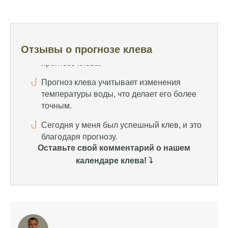
активность рыбы и как их учитывать в
прогнозе клева.
Прогноз клева учитывает изменения
температуры воды, что делает его более
Отзывы о прогнозе клева
точным.
Сегодня у меня был успешный клев, и это
благодаря прогнозу.
Прогноз клева на сайте всегда актуален и
помогает мне выбирать лучшие дни для
рыбалки в Москве и области.
Я скачал приложение и теперь всегда
Оставьте свой комментарий о нашем
знаю, когда клюет рыба.
календаре клева! ⤵️
Рыболовный клуб для любителей активной
ловли предоставляет точные прогнозы
клева.
Учитывайте фазы луны при планировании