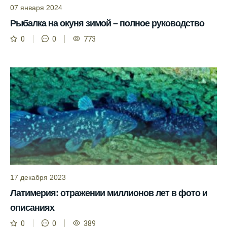
07 января 2024
Приложение для рыболовов
предоставляет подробную информацию о
Рыбалка на окуня зимой – полное руководство
фазах луны и их влиянии на активность
0
0
773
рыбы.
Прогноз клева учитывает погодные
условия и фазы луны для более точных
результатов.
Сегодня у меня был успешный клев, и это
благодаря прогнозу.
Прогноз клева на сайте всегда актуален и
помогает мне выбирать лучшие дни для
рыбалки в Москве и области.
17 декабря 2023
Я скачал приложение и теперь всегда
знаю, когда клюет рыба.
Латимерия: отражении миллионов лет в фото и
описаниях
Рыболовный клуб для любителей активной
ловли предоставляет точные прогнозы
0
0
389