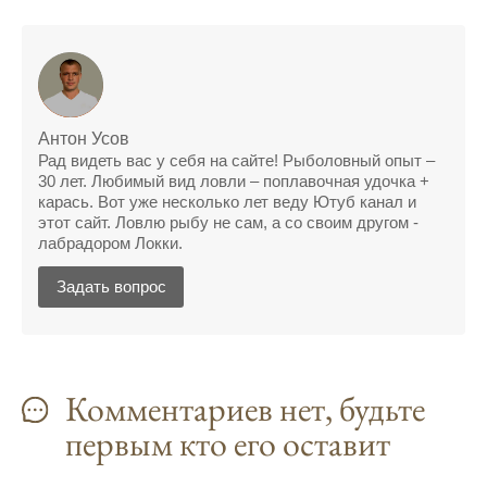
Сегодняшний прогноз клева оказался
полной ерундой, ни одной рыбы не поймал
Поймал всего одну рыбу, несмотря на
"удачный" прогноз клева, разочарован
Антон Усов
Сегодняшний прогноз клева позволил мне
Рад видеть вас у себя на сайте! Рыболовный опыт –
30 лет. Любимый вид ловли – поплавочная удочка +
успешно поймать крупную щуку.
карась. Вот уже несколько лет веду Ютуб канал и
этот сайт. Ловлю рыбу не сам, а со своим другом -
Прогноз клева на рыбалку на следующую
лабрадором Локки.
неделю обещает хорошие результаты.
Задать вопрос
Благодаря лунному календарю и прогнозу
клева, мой улов растет с каждым днем.
С приложением для Android, я всегда могу
узнать точный прогноз клева на
Комментариев нет, будьте
ближайшие дни.
первым кто его оставит
Прогноз клева на год вперед помогает мне
планировать свои рыбалки.