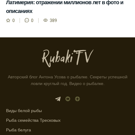
выбирать оптимальное время для рыбной
Латимерия: отражении миллионов лет в фото и
ловли.
описаниях
Способ предсказать клев рыбы включает в
0
0
389
себя анализ фаз луны и погоды.
Прогноз клева на зимой помогает выбрать
подходящее время для ловли хищной
рыбы.
Информация о каждом типе рыбы в
приложении помогает выбрать наилучшие
Авторский блог Антона Усова о рыбалке. Секреты успешной
места для рыбалки.
ловли круглый год. Видео о рыбалке.
Прогноз клева учитывает влияние лунных
фаз и погодных условий на активность
рыбы.
Виды белой рыбы
Узнайте вероятности успешной ловли на
Рыба семейства Тресковых
ближайшие дни с прогнозом клева.
Рыба белуга
График клева рыбы зависит от фаз луны и