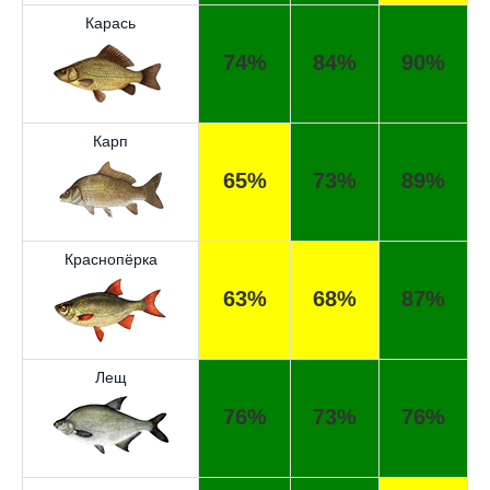
Карась
74%
84%
90%
Карп
65%
73%
89%
Краснопёрка
63%
68%
87%
Лещ
76%
73%
76%