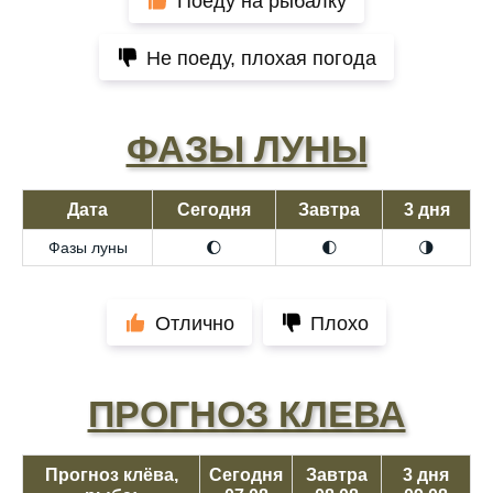
Поеду на рыбалку
Не поеду, плохая погода
ФАЗЫ ЛУНЫ
Дата
Сегодня
Завтра
3 дня
Фазы луны
🌔
🌓
🌗
Отлично
Плохо
ПРОГНОЗ КЛЕВА
Прогноз клёва,
Сегодня
Завтра
3 дня