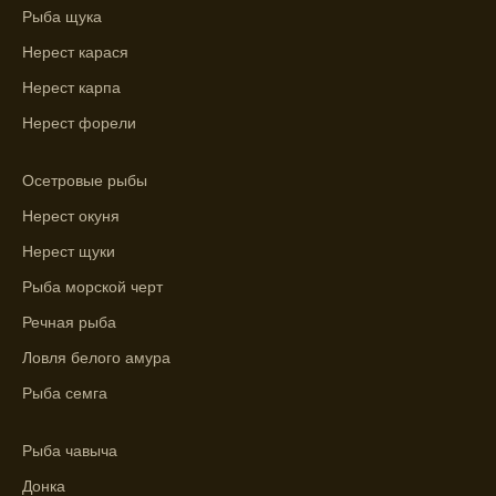
Рыба щука
погоды.
Нерест карася
Выберите лучшее время для рыбной
ловли в разных водоемах, опираясь на
Нерест карпа
прогноз клева.
Нерест форели
Зависимость активности рыбы от
температуры воды учитывается в прогнозе
Осетровые рыбы
клева.
Нерест окуня
Лучше всего ловить рыбу в период
Нерест щуки
максимального атмосферного давления,
Рыба морской черт
как указывает прогноз клева.
Речная рыба
Прогноз клева на сутки вперед дает ясное
Ловля белого амура
представление о том, когда и где клюет
рыба.
Рыба семга
Находите ближайшие водоемы для ловли с
Рыба чавыча
помощью прогноза клева.
Донка