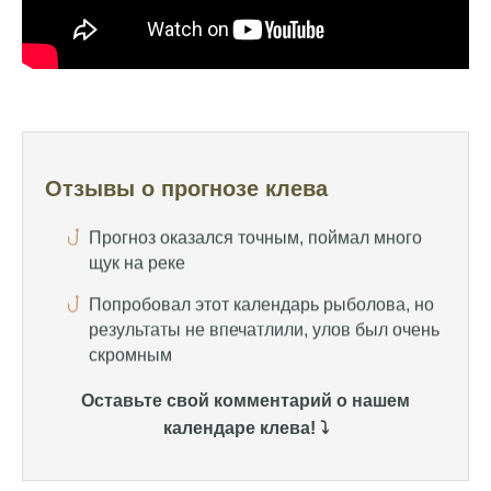
иногда нет, это всегда лотерея
Отличный прогноз клева! Сегодня поймал
щуку весом 5 кг
Прогноз оказался точным, поймал много
щук на реке
Отзывы о прогнозе клева
Попробовал этот календарь рыболова, но
результаты не впечатлили, улов был очень
скромным
Спасибо за информацию! Рыбалка прошла
отлично, уловил карпа и налима
Уже второй раз пользуюсь этим прогнозом,
всегда помогает найти активных хищников
Оставьте свой комментарий о нашем
Сегодня благодаря прогнозу клева удалось
календаре клева! ⤵️
поймать крупного щуку, удивлен, но это
действительно работает