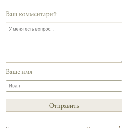
На рыболовном форуме, я нашел много
Ваш комментарий
полезной информации о факторах,
влияющих на клев рыбы.
Сегодняшний прогноз клева совпал с
фазами луны, и у меня был отличный
результат.
Приложение для рыболовов
предоставляет подробные сведения о
фазах луны и их влиянии на активность
Ваше имя
рыбы.
Прогноз клева учитывает погодные
условия и фазы луны, что делает его
надежным.
Я регулярно проверяю прогноз клева на
сайте и всегда знаю, когда лучше всего
отправиться на рыбалку.