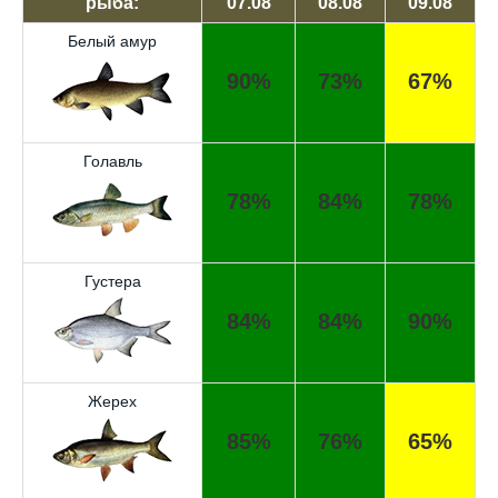
рыба:
07.08
08.08
09.08
Белый амур
90%
73%
67%
Голавль
78%
84%
78%
Густера
84%
84%
90%
Жерех
85%
76%
65%