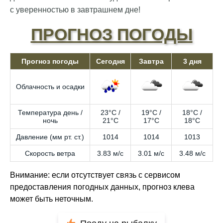
с уверенностью в завтрашнем дне!
ПРОГНОЗ ПОГОДЫ
Прогноз погоды
Сегодня
Завтра
3 дня
Облачность и осадки
Температура день /
23°C /
19°C /
18°C /
ночь
21°C
17°C
18°C
Давление (мм рт. ст.)
1014
1014
1013
Скорость ветра
3.83 м/с
3.01 м/с
3.48 м/с
Внимание: если отсутствует связь с сервисом
предоставления погодных данных, прогноз клева
может быть неточным.