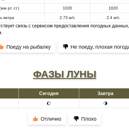
мм рт. ст.)
1020
1020
ь ветра
2.73 м/с
2.4 м/с
тствует связь с сервисом предоставления погодных данных,
.
Поеду на рыбалку
Не поеду, плохая погод
ФАЗЫ ЛУНЫ
Сегодня
Завтра
🌔
🌗
Отлично
Плохо