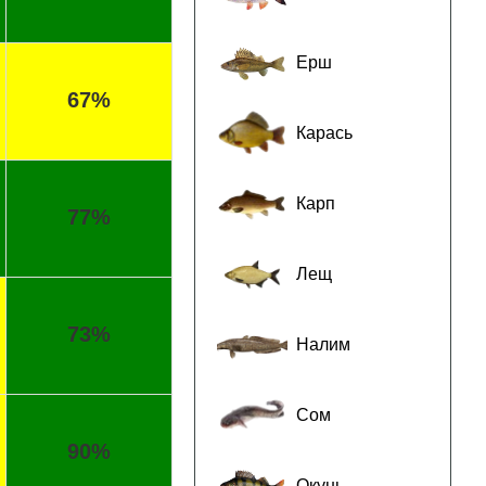
Ерш
67%
Карась
Карп
77%
Лещ
73%
Налим
Сом
90%
Окунь