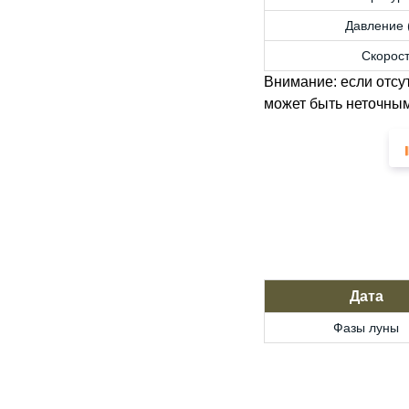
Давление (
Скорост
Внимание: если отсу
может быть неточным
Дата
Фазы луны