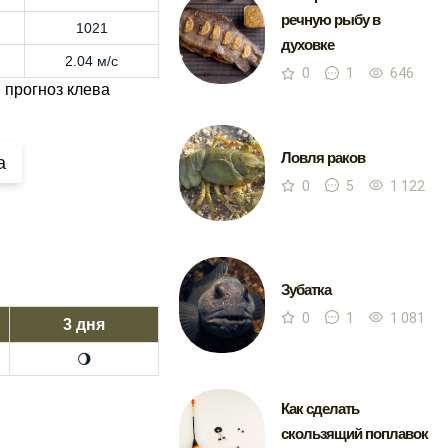
речную рыбу в
1021
духовке
2.04 м/с
0
1
646
 прогноз клева
Ловля раков
а
0
5
1 122
Зубатка
0
1
1 081
3 дня
🌖
Как сделать
скользящий поплавок