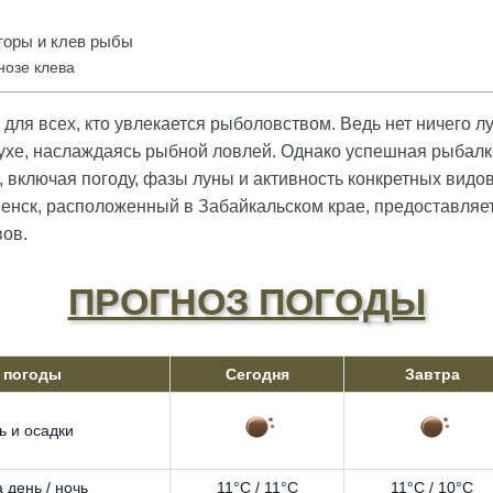
оры и клев рыбы
нозе клева
для всех, кто увлекается рыболовством. Ведь нет ничего л
ухе, наслаждаясь рыбной ловлей. Однако успешная рыбалка
 включая погоду, фазы луны и активность конкретных видов
менск, расположенный в Забайкальском крае, предоставляе
ов.
ПРОГНОЗ ПОГОДЫ
 погоды
Сегодня
Завтра
ь и осадки
 день / ночь
11°C / 11°C
11°C / 10°C