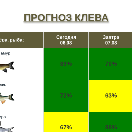
ПРОГНОЗ КЛЕВА
Сегодня
Завтра
ёва, рыба:
06.08
07.08
 амур
89%
70%
вль
72%
63%
ера
67%
88%