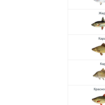
Жер
Кар
Ка
Красно