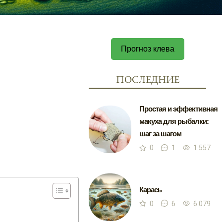
Прогноз клева
ПОСЛЕДНИЕ
Простая и эффективная
макуха для рыбалки:
шаг за шагом
0
1
1 557
Карась
0
6
6 079