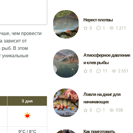
Нерест плотвы
0
1
1 211
учше, чем провести
 зависит от
 рыб. В этом
Атмосферное давление
т уникальные
и клев рыбы
0
11
2 551
Ловля на джиг для
3 дня
начинающих
0
1
938
Как приготовить
9°C / 8°C