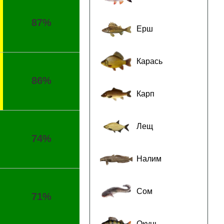
87%
Ерш
Карась
86%
Карп
Лещ
74%
Налим
Сом
71%
Окунь