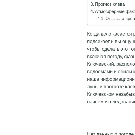
Прогноз клева
Атмосферные факт
Отзывы о прог
Когда дело касается
подсекает и вы ощущ
чтобы сделать этот 
включая погоду, фаз
Ключевский, распол
водоемами и обильной
наша информационна
луны и прогнозе кле
Ключевском незабыв
начнем исследование
Нет данных о погоде