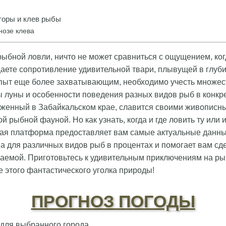
оры и клев рыбы
нозе клева
 рыбной ловли, ничто не может сравниться с ощущением, ког
аете сопротивление удивительной твари, плывущей в глуб
опыт еще более захватывающим, необходимо учесть множес
ы луны и особенности поведения разных видов рыб в конкр
оженный в Забайкальском крае, славится своими живопис
 рыбной фауной. Но как узнать, когда и где ловить ту или 
я платформа предоставляет вам самые актуальные данные
ва для различных видов рыб в процентах и помогает вам сд
аемой. Приготовьтесь к удивительным приключениям на ры
 этого фантастического уголка природы!
ПРОГНОЗ ПОГОДЫ
 для выбранного города.