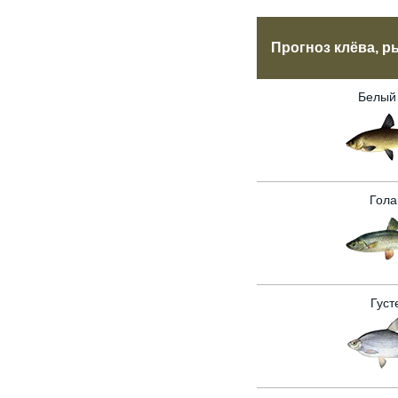
Прогноз клёва, р
Белый
Гола
Густ