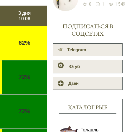
0
1
1 549
3 дня
10.08
ПОДПИСАТЬСЯ В
СОЦСЕТЯХ
62%
Telegram
Ютуб
72%
Дзен
КАТАЛОГ РЫБ
72%
Голавль