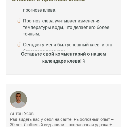
точным.
Сегодня у меня был успешный клев, и это
благодаря прогнозу.
Прогноз клева на сайте всегда актуален и
помогает мне выбирать лучшие дни для
рыбалки в Москве и области.
Оставьте свой комментарий о нашем
Я скачал приложение и теперь всегда
календаре клева! ⤵️
знаю, когда клюет рыба.
Рыболовный клуб для любителей активной
ловли предоставляет точные прогнозы
клева.
Учитывайте фазы луны при планировании
рыбалки и проверяйте прогноз клева.
Антон Усов
Находитесь в Московской области? Это
Рад видеть вас у себя на сайте! Рыболовный опыт –
прекрасное место для рыбалки, и прогноз
30 лет. Любимый вид ловли – поплавочная удочка +