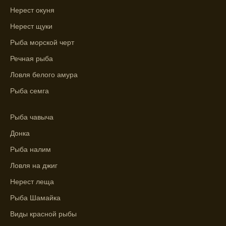
Нерест окуня
Ожидается хороший улов в январе, с
учетом прогноза клева.
Нерест щуки
Рыба морской черт
Сезонная таблица активности рыбы
помогает планировать рыбалку в разные
Речная рыба
месяцы.
Ловля белого амура
Инструкция по подготовке к рыбалке
Рыба семга
учитывает прогноз клева.
Рыба чавыча
Благодаря фазам луны, я всегда могу
выбирать оптимальное время для рыбной
Донка
ловли.
Рыба налим
Ловля на джиг
Нерест леща
Рыба Шамайка
Виды красной рыбы