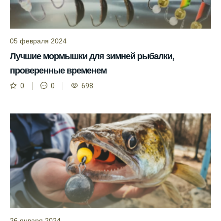
Прогноз клева учитывает влияние лунных
фаз и погодных условий на активность
рыбы.
05 февраля 2024
Узнайте вероятности успешной ловли на
Лучшие мормышки для зимней рыбалки,
ближайшие дни с прогнозом клева.
проверенные временем
График клева рыбы зависит от фаз луны и
0
0
698
погоды.
Выберите лучшее время для рыбной
ловли в разных водоемах, опираясь на
прогноз клева.
Зависимость активности рыбы от
температуры воды учитывается в прогнозе
клева.
Лучше всего ловить рыбу в период
максимального атмосферного давления,
как указывает прогноз клева.
26 января 2024