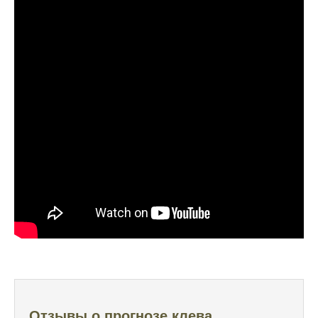
Прогноз клева учитывает погодные
условия и фазы луны, что делает его
надежным.
Я регулярно проверяю прогноз клева на
сайте и всегда знаю, когда лучше всего
отправиться на рыбалку.
Подробный прогноз клева помогает мне
выбирать лучшие дни для рыбалки в
Москве и области.
С приложением можно получить прогноз
клева на ближайшие сутки.
Узнайте, какие факторы влияют на
активность рыбы и как их учитывать в
прогнозе клева.
Прогноз клева учитывает изменения
Отзывы о прогнозе клева
температуры воды, что делает его более