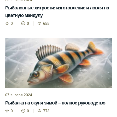
Рыболовные хитрости: изготовление и ловля на
Прогноз клева на сутки вперед дает ясное
представление о том, когда и где клюет
цветную мандулу
рыба.
0
0
655
Находите ближайшие водоемы для ловли с
помощью прогноза клева.
Учитывайте фазы луны при выборе места
для рыбной ловли, согласно прогнозу
клева.
Прогноз клева помогает определить
лучшие условия для успешной рыбалки.
Календарь рыболова включает в себя
прогнозы клева на разные дни года.
07 января 2024
Приложение для рыболовов
Рыбалка на окуня зимой – полное руководство
предоставляет подробную информацию о
0
0
773
фазах луны и их влиянии на активность