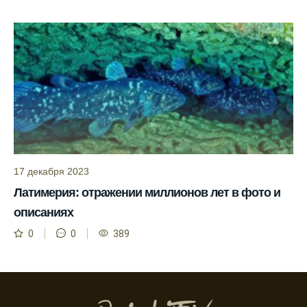
рыбы.
Прогноз клева учитывает погодные
условия и фазы луны для более точных
результатов.
Сегодня у меня был успешный клев, и это
благодаря прогнозу.
Прогноз клева на сайте всегда актуален и
помогает мне выбирать лучшие дни для
рыбалки в Москве и области.
17 декабря 2023
Я скачал приложение и теперь всегда
Латимерия: отражении миллионов лет в фото и
знаю, когда клюет рыба.
описаниях
Рыболовный клуб для любителей активной
0
0
389
ловли предоставляет точные прогнозы
клева.
Учитывайте фазы луны при планировании
рыбалки и проверяйте прогноз клева.