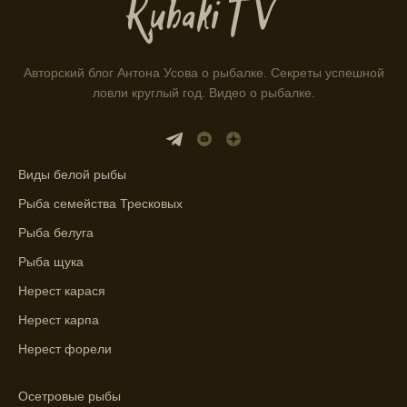
Находитесь в Московской области? Это
прекрасное место для рыбалки, и прогноз
клева вам в помощь.
Авторский блог Антона Усова о рыбалке. Секреты успешной
ловли круглый год. Видео о рыбалке.
Прогноз клева учитывает разные факторы,
и это делает его надежным.
Я всегда учитываю фазы луны и погодные
Виды белой рыбы
условия при выборе дня для рыбалки.
Рыба семейства Тресковых
Прогноз клева учитывает фазы луны и
изменения температуры воды для более
Рыба белуга
точных результатов.
Рыба щука
Нерест карася
Благодаря точному прогнозу, я смог
Нерест карпа
успешно ловить рыбу в Московской
области.
Нерест форели
Сегодняшний прогноз клева на реке
Осетровые рыбы
Мербуш сработал на славу.