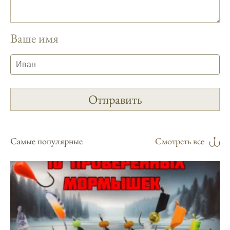
Сезонная таблица активности рыбы
помогает планировать рыбалку в разные
месяцы.
Ваше имя
Инструкция по подготовке к рыбалке
учитывает прогноз клева.
Благодаря фазам луны, я всегда могу
выбирать оптимальное время для рыбной
ловли.
Способ предсказать клев рыбы включает в
себя анализ фаз луны и погоды.
Самые популярные
Смотреть все
Прогноз клева на зимой помогает выбрать
подходящее время для ловли хищной
рыбы.
Информация о каждом типе рыбы в
приложении помогает выбрать наилучшие
места для рыбалки.