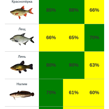
разочаровать
Краснопёрка
85%
88%
66%
Уже второй раз пользуюсь этим прогнозом,
всегда помогает найти активных хищников
Скептически отношусь к этому календарю
Лещ
рыболова после нескольких неудачных
вылазок, верить или нет - решайте сами
66%
65%
70%
Спасибо за информацию! Рыбалка прошла
отлично, уловил карпа и налима
Линь
Сегодняшний день был нейтральным, ни
80%
90%
63%
хорошего, ни плохого улова
Поймал всего пару мелких рыбок,
несмотря на "активный" прогноз, под
Налим
вопросом его точность
70%
61%
60%
Начал сомневаться в прогнозе клева после
нескольких неудачных вылазок, надеялся
на больше