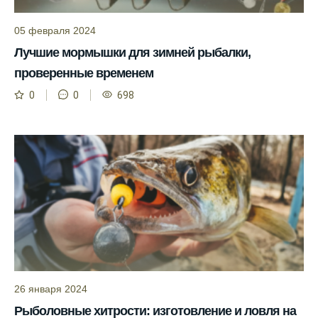
Прогноз клева учитывает изменения
05 февраля 2024
температуры воды, что делает его более
точным.
Лучшие мормышки для зимней рыбалки,
проверенные временем
Сегодня у меня был успешный клев, и это
благодаря прогнозу.
0
0
698
Прогноз клева на сайте всегда актуален и
помогает мне выбирать лучшие дни для
рыбалки в Москве и области.
Я скачал приложение и теперь всегда
знаю, когда клюет рыба.
Рыболовный клуб для любителей активной
ловли предоставляет точные прогнозы
клева.
Учитывайте фазы луны при планировании
26 января 2024
рыбалки и проверяйте прогноз клева.
Рыболовные хитрости: изготовление и ловля на