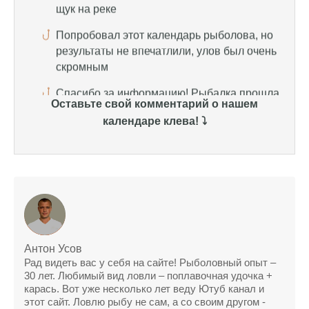
скромным
Спасибо за информацию! Рыбалка прошла
отлично, уловил карпа и налима
Уже второй раз пользуюсь этим прогнозом,
всегда помогает найти активных хищников
Оставьте свой комментарий о нашем
Сегодня благодаря прогнозу клева удалось
календаре клева! ⤵️
поймать крупного щуку, удивлен, но это
действительно работает
Сегодняшний прогноз клева оказался
полной ерундой, ни одной рыбы не поймал
Поймал всего одну рыбу, несмотря на
"удачный" прогноз клева, разочарован
Антон Усов
Сегодняшний прогноз клева позволил мне
Рад видеть вас у себя на сайте! Рыболовный опыт –
успешно поймать крупную щуку.
30 лет. Любимый вид ловли – поплавочная удочка +
карась. Вот уже несколько лет веду Ютуб канал и
Прогноз клева на рыбалку на следующую
этот сайт. Ловлю рыбу не сам, а со своим другом -