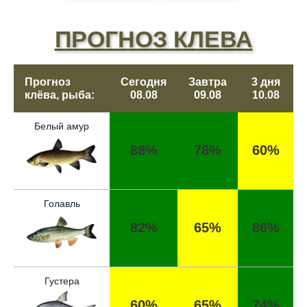
ПРОГНОЗ КЛЕВА
Прогноз
Сегодня
Завтра
3 дня
клёва, рыба:
08.08
09.08
10.08
Белый амур
88%
78%
60%
Голавль
82%
65%
86%
Густера
60%
65%
74%