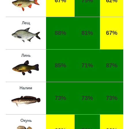
67%
75%
62%
Лещ
88%
81%
67%
Линь
85%
71%
87%
Налим
73%
73%
73%
Окунь