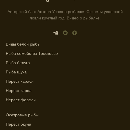
приложении помогает выбрать наилучшие
места для рыбалки.
Авторский блог Антона Усова о рыбалке. Секреты успешной
ловли круглый год. Видео о рыбалке.
Прогноз клева учитывает влияние лунных
фаз и погодных условий на активность
рыбы.
Виды белой рыбы
Узнайте вероятности успешной ловли на
ближайшие дни с прогнозом клева.
Рыба семейства Тресковых
График клева рыбы зависит от фаз луны и
Рыба белуга
погоды.
Рыба щука
Выберите лучшее время для рыбной
Нерест карася
ловли в разных водоемах, опираясь на
Нерест карпа
прогноз клева.
Нерест форели
Зависимость активности рыбы от
температуры воды учитывается в прогнозе
Осетровые рыбы
клева.
Нерест окуня
Лучше всего ловить рыбу в период