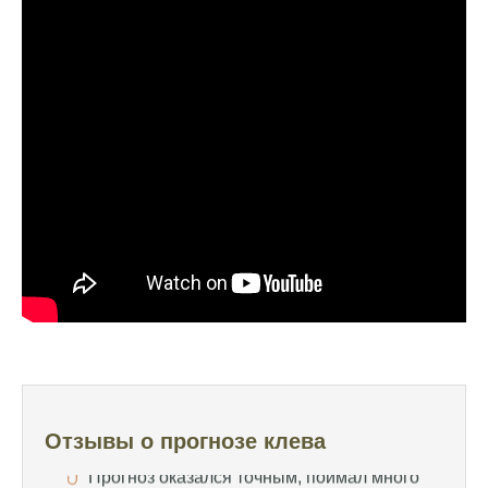
нескольких неудачных вылазок, надеялся
на больше
Очень точный прогноз клева, всегда
помогает выбрать лучшее время для
рыбалки, не разочаровался ни разу
Сегодня клев был слабый, но вчера
удалось поймать большого леща и окуня
Календарь рыболова иногда работает,
иногда нет, это всегда лотерея
Отличный прогноз клева! Сегодня поймал
щуку весом 5 кг
Прогноз оказался точным, поймал много
щук на реке
Отзывы о прогнозе клева
Попробовал этот календарь рыболова, но
результаты не впечатлили, улов был очень