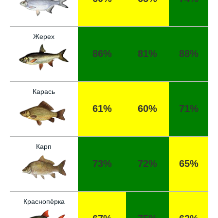
Жерех
86%
81%
88%
Карась
61%
60%
71%
Карп
73%
72%
65%
Краснопёрка