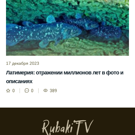
учетом прогноза клева.
Сезонная таблица активности рыбы
помогает планировать рыбалку в разные
месяцы.
Инструкция по подготовке к рыбалке
учитывает прогноз клева.
Благодаря фазам луны, я всегда могу
17 декабря 2023
выбирать оптимальное время для рыбной
Латимерия: отражении миллионов лет в фото и
ловли.
описаниях
Способ предсказать клев рыбы включает в
0
0
389
себя анализ фаз луны и погоды.
Прогноз клева на зимой помогает выбрать
подходящее время для ловли хищной
рыбы.
Информация о каждом типе рыбы в