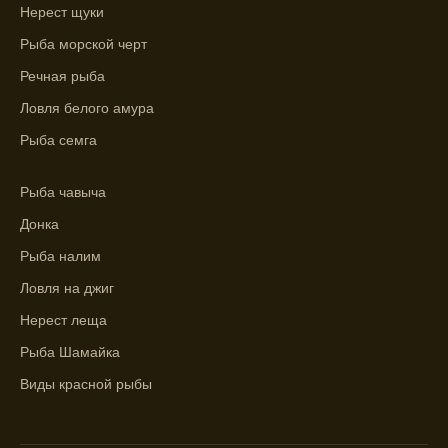
Нерест щуки
максимального атмосферного давления,
как указывает прогноз клева.
Рыба морской черт
Речная рыба
Прогноз клева на сутки вперед дает ясное
представление о том, когда и где клюет
Ловля белого амура
рыба.
Рыба семга
Находите ближайшие водоемы для ловли с
помощью прогноза клева.
Рыба чавыча
Донка
Учитывайте фазы луны при выборе места
для рыбной ловли, согласно прогнозу
Рыба налим
клева.
Ловля на джиг
Прогноз клева помогает определить
Нерест леща
лучшие условия для успешной рыбалки.
Рыба Шамайка
Календарь рыболова включает в себя
Виды красной рыбы
прогнозы клева на разные дни года.
Приложение для рыболовов