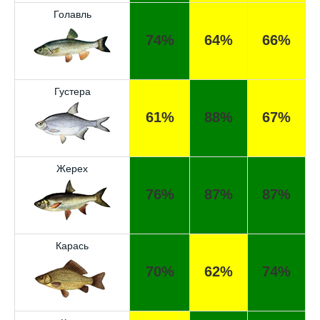
Голавль
74%
64%
66%
Густера
61%
88%
67%
Жерех
76%
87%
87%
Карась
70%
62%
74%