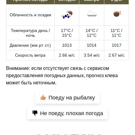
Облачность и осадки
Температура день /
17°C /
14°C /
11°C /
ночь
15°C
12°C
11°C
Давление (мм рт. ст.)
1013
1014
1017
Скорость ветра
2.66 м/с
3.54 м/с
2.67 м/с
Внимание: если отсутствует связь с сервисом
предоставления погодных данных, прогноз клева
может быть неточным.
Поеду на рыбалку
Не поеду, плохая погода