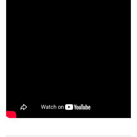
Начал сомневаться в прогнозе клева после
нескольких неудачных вылазок, надеялся
на больше
Очень точный прогноз клева, всегда
помогает выбрать лучшее время для
рыбалки, не разочаровался ни разу
Сегодня клев был слабый, но вчера
удалось поймать большого леща и окуня
Календарь рыболова иногда работает,
иногда нет, это всегда лотерея
Отличный прогноз клева! Сегодня поймал
щуку весом 5 кг
Прогноз оказался точным, поймал много
щук на реке
Попробовал этот календарь рыболова, но