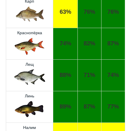
Карп
63%
76%
76%
Краснопёрка
74%
82%
87%
Лещ
88%
71%
74%
Линь
89%
87%
77%
Налим