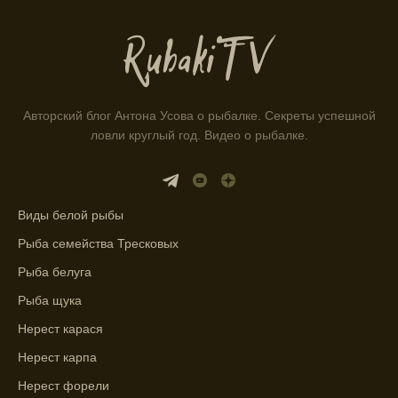
Информация о каждом типе рыбы в
приложении помогает выбрать наилучшие
места для рыбалки.
Прогноз клева учитывает влияние лунных
фаз и погодных условий на активность
Авторский блог Антона Усова о рыбалке. Секреты успешной
рыбы.
ловли круглый год. Видео о рыбалке.
Узнайте вероятности успешной ловли на
ближайшие дни с прогнозом клева.
График клева рыбы зависит от фаз луны и
Виды белой рыбы
погоды.
Рыба семейства Тресковых
Выберите лучшее время для рыбной
Рыба белуга
ловли в разных водоемах, опираясь на
Рыба щука
прогноз клева.
Нерест карася
Зависимость активности рыбы от
Нерест карпа
температуры воды учитывается в прогнозе
клева.
Нерест форели