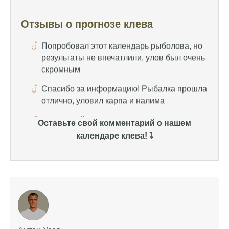
результаты не впечатлили, улов был очень
скромным
Отзывы о прогнозе клева
Спасибо за информацию! Рыбалка прошла
отлично, уловил карпа и налима
Уже второй раз пользуюсь этим прогнозом,
всегда помогает найти активных хищников
Сегодня благодаря прогнозу клева удалось
поймать крупного щуку, удивлен, но это
действительно работает
Оставьте свой комментарий о нашем
календаре клева! ⤵️
Сегодняшний прогноз клева оказался
полной ерундой, ни одной рыбы не поймал
Поймал всего одну рыбу, несмотря на
"удачный" прогноз клева, разочарован
Сегодняшний прогноз клева позволил мне
успешно поймать крупную щуку.