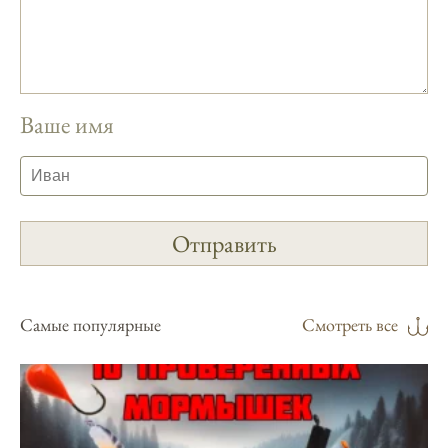
предоставляет подробные сведения о
фазах луны и их влиянии на активность
рыбы.
Прогноз клева учитывает погодные
Ваше имя
условия и фазы луны, что делает его
надежным.
Я регулярно проверяю прогноз клева на
сайте и всегда знаю, когда лучше всего
отправиться на рыбалку.
Подробный прогноз клева помогает мне
выбирать лучшие дни для рыбалки в
Москве и области.
Самые популярные
Смотреть все
С приложением можно получить прогноз
клева на ближайшие сутки.
Узнайте, какие факторы влияют на
активность рыбы и как их учитывать в