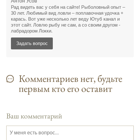
Антон Усов
Прогноз клева на рыбалку на следующую
Рад видеть вас у себя на сайте! Рыболовный опыт –
неделю обещает хорошие результаты.
30 лет. Любимый вид ловли – поплавочная удочка +
карась. Вот уже несколько лет веду Ютуб канал и
Благодаря лунному календарю и прогнозу
этот сайт. Ловлю рыбу не сам, а со своим другом -
клева, мой улов растет с каждым днем.
лабрадором Локки.
С приложением для Android, я всегда могу
Задать вопрос
узнать точный прогноз клева на
ближайшие дни.
Прогноз клева на год вперед помогает мне
планировать свои рыбалки.
Комментариев нет, будьте
первым кто его оставит
На рыболовном форуме, я нашел много
полезной информации о факторах,
влияющих на клев рыбы.
Сегодняшний прогноз клева совпал с
Ваш комментарий
фазами луны, и у меня был отличный
результат.
Приложение для рыболовов