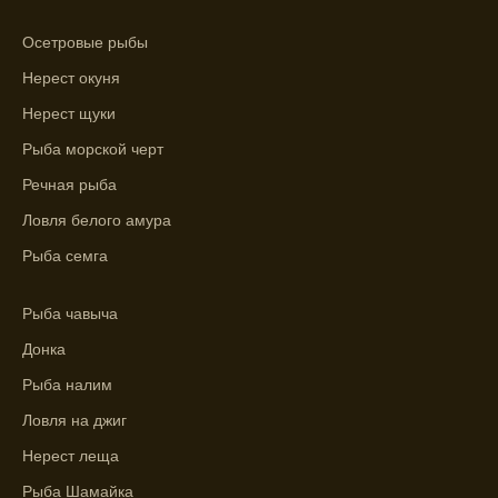
Лучше всего ловить рыбу в период
Осетровые рыбы
максимального атмосферного давления,
как указывает прогноз клева.
Нерест окуня
Нерест щуки
Прогноз клева на сутки вперед дает ясное
представление о том, когда и где клюет
Рыба морской черт
рыба.
Речная рыба
Находите ближайшие водоемы для ловли с
Ловля белого амура
помощью прогноза клева.
Рыба семга
Учитывайте фазы луны при выборе места
для рыбной ловли, согласно прогнозу
Рыба чавыча
клева.
Донка
Прогноз клева помогает определить
Рыба налим
лучшие условия для успешной рыбалки.
Ловля на джиг
Календарь рыболова включает в себя
Нерест леща
прогнозы клева на разные дни года.
Рыба Шамайка