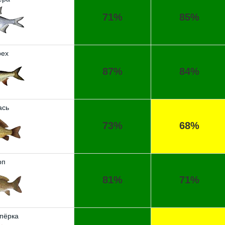
71%
85%
ех
87%
84%
ась
73%
68%
рп
81%
71%
пёрка