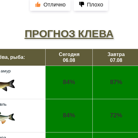
Отлично
Плохо
ПРОГНОЗ КЛЕВА
Сегодня
Завтра
ёва, рыба:
06.08
07.08
 амур
84%
87%
вль
84%
72%
ера