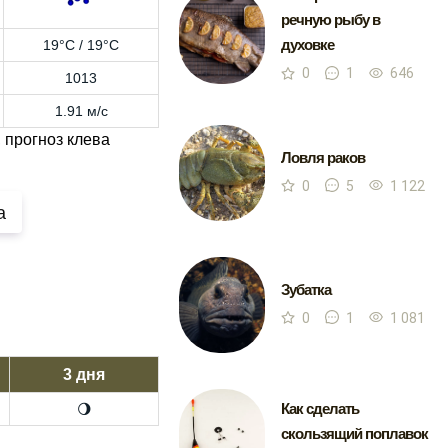
речную рыбу в
духовке
19°C / 19°C
0
1
646
1013
1.91 м/с
 прогноз клева
Ловля раков
0
5
1 122
а
Зубатка
0
1
1 081
3 дня
Как сделать
🌖
скользящий поплавок