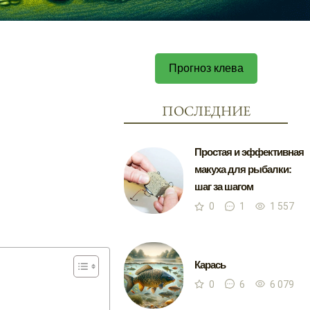
Прогноз клева
ПОСЛЕДНИЕ
Простая и эффективная
макуха для рыбалки:
шаг за шагом
0
1
1 557
Карась
0
6
6 079