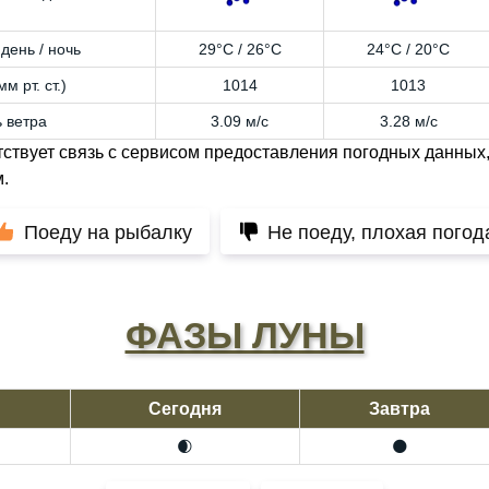
день / ночь
29°C / 26°C
24°C / 20°C
м рт. ст.)
1014
1013
 ветра
3.09 м/с
3.28 м/с
тствует связь с сервисом предоставления погодных данных,
.
Поеду на рыбалку
Не поеду, плохая погод
ФАЗЫ ЛУНЫ
Сегодня
Завтра
🌒
🌑