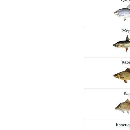
Жер
Кар
Ка
Красно