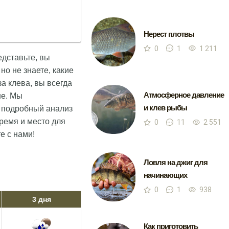
Нерест плотвы
0
1
1 211
едставьте, вы
но не знаете, какие
а клева, вы всегда
Атмосферное давление
не. Мы
и клев рыбы
и подробный анализ
ремя и место для
0
11
2 551
е с нами!
Ловля на джиг для
начинающих
0
1
938
3 дня
Как приготовить