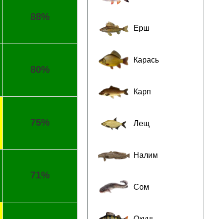
88%
Ерш
Карась
80%
Карп
75%
Лещ
Налим
71%
Сом
Окунь