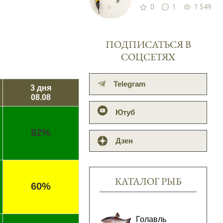
0
1
1 549
ПОДПИСАТЬСЯ В
СОЦСЕТЯХ
Telegram
3 дня
08.08
Ютуб
82%
Дзен
КАТАЛОГ РЫБ
60%
Голавль