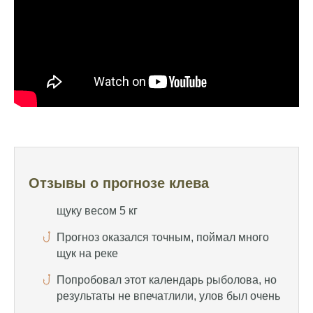
рыбалки, не разочаровался ни разу
Сегодня клев был слабый, но вчера
удалось поймать большого леща и окуня
Календарь рыболова иногда работает,
иногда нет, это всегда лотерея
Отличный прогноз клева! Сегодня поймал
щуку весом 5 кг
Прогноз оказался точным, поймал много
Отзывы о прогнозе клева
щук на реке
Попробовал этот календарь рыболова, но
результаты не впечатлили, улов был очень
скромным
Спасибо за информацию! Рыбалка прошла
отлично, уловил карпа и налима