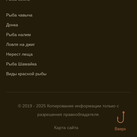
представление о том, когда и где клюет
рыба.
Рыба чавыча
Находите ближайшие водоемы для ловли с
Донка
помощью прогноза клева.
Рыба налим
Учитывайте фазы луны при выборе места
Ловля на джиг
для рыбной ловли, согласно прогнозу
клева.
Нерест леща
Прогноз клева помогает определить
Рыба Шамайка
лучшие условия для успешной рыбалки.
Виды красной рыбы
Календарь рыболова включает в себя
прогнозы клева на разные дни года.
Приложение для рыболовов
© 2019 - 2025 Копирование информации только с
предоставляет подробную информацию о
разрешения правообладателя.
фазах луны и их влиянии на активность
рыбы.
Карта сайта
Вверх
Прогноз клева учитывает погодные