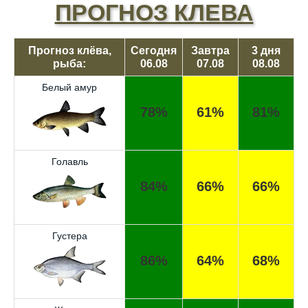
ПРОГНОЗ КЛЕВА
Прогноз клёва,
Сегодня
Завтра
3 дня
рыба:
06.08
07.08
08.08
Белый амур
78%
61%
81%
Голавль
84%
66%
66%
Густера
86%
64%
68%