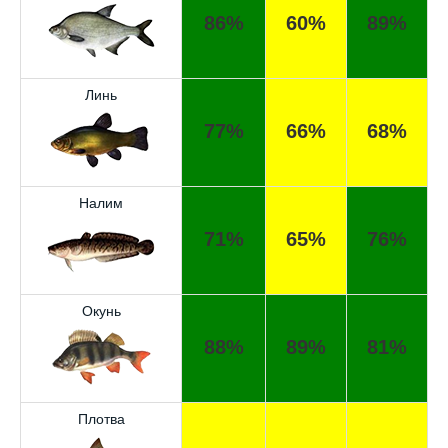
86%
60%
89%
Линь
77%
66%
68%
Налим
71%
65%
76%
Окунь
88%
89%
81%
Отличный прогноз клёва! Сегодня поймал
щуку весом 5 кг.
Спасибо за прогноз, сегодня уловил карпа
Плотва
и окуня!