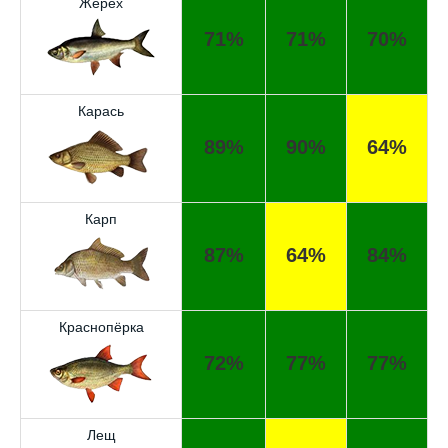
Жерех
71%
71%
70%
Карась
89%
90%
64%
Карп
87%
64%
84%
Краснопёрка
72%
77%
77%
Лещ