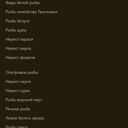
Виды белой рыбы
рыбы.
Рыба семейства Тресковых
Узнайте вероятности успешной ловли на
Рыба белуга
ближайшие дни с прогнозом клева.
Рыба щука
График клева рыбы зависит от фаз луны и
погоды.
Нерест карася
Нерест карпа
Выберите лучшее время для рыбной
ловли в разных водоемах, опираясь на
Нерест форели
прогноз клева.
Осетровые рыбы
Зависимость активности рыбы от
температуры воды учитывается в прогнозе
Нерест окуня
клева.
Нерест щуки
Лучше всего ловить рыбу в период
Рыба морской черт
максимального атмосферного давления,
Речная рыба
как указывает прогноз клева.
Ловля белого амура
Прогноз клева на сутки вперед дает ясное
Рыба семга