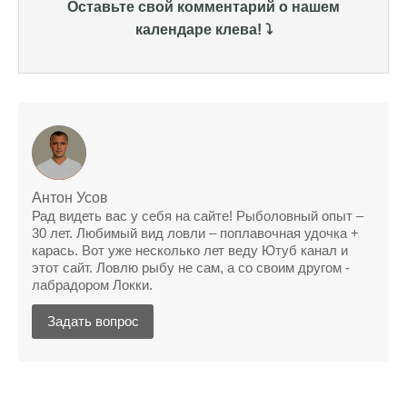
Уже второй раз пользуюсь этим прогнозом,
Оставьте свой комментарий о нашем
всегда помогает найти активных хищников
календаре клева! ⤵️
Сегодня благодаря прогнозу клева удалось
поймать крупного щуку, удивлен, но это
действительно работает
Сегодняшний прогноз клева оказался
полной ерундой, ни одной рыбы не поймал
Поймал всего одну рыбу, несмотря на
Антон Усов
"удачный" прогноз клева, разочарован
Рад видеть вас у себя на сайте! Рыболовный опыт –
30 лет. Любимый вид ловли – поплавочная удочка +
Сегодняшний прогноз клева позволил мне
карась. Вот уже несколько лет веду Ютуб канал и
успешно поймать крупную щуку.
этот сайт. Ловлю рыбу не сам, а со своим другом -
лабрадором Локки.
Прогноз клева на рыбалку на следующую
неделю обещает хорошие результаты.
Задать вопрос
Благодаря лунному календарю и прогнозу
клева, мой улов растет с каждым днем.