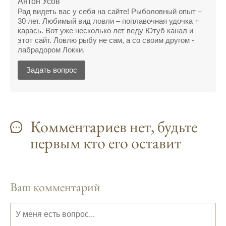
Антон Усов
прекрасное место для рыбалки, и прогноз
Рад видеть вас у себя на сайте! Рыболовный опыт –
клева вам в помощь.
30 лет. Любимый вид ловли – поплавочная удочка +
карась. Вот уже несколько лет веду Ютуб канал и
Прогноз клева учитывает разные факторы,
этот сайт. Ловлю рыбу не сам, а со своим другом -
лабрадором Локки.
и это делает его надежным.
Задать вопрос
Я всегда учитываю фазы луны и погодные
условия при выборе дня для рыбалки.
Прогноз клева учитывает фазы луны и
изменения температуры воды для более
Комментариев нет, будьте
точных результатов.
первым кто его оставит
Благодаря точному прогнозу, я смог
успешно ловить рыбу в Московской
области.
Ваш комментарий
Сегодняшний прогноз клева на реке
Мербуш сработал на славу.
Ожидается хороший улов в январе, с