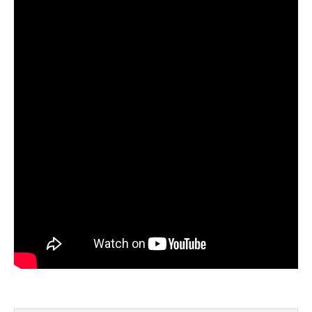
рыбы.
Прогноз клева учитывает погодные
условия и фазы луны, что делает его
надежным.
Я регулярно проверяю прогноз клева на
сайте и всегда знаю, когда лучше всего
отправиться на рыбалку.
Подробный прогноз клева помогает мне
выбирать лучшие дни для рыбалки в
Москве и области.
С приложением можно получить прогноз
клева на ближайшие сутки.
Узнайте, какие факторы влияют на
активность рыбы и как их учитывать в
прогнозе клева.