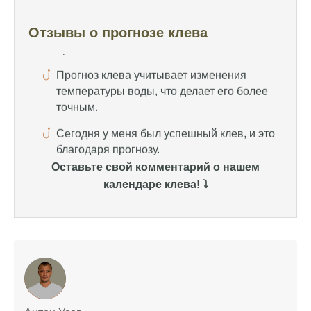
Прогноз клева учитывает изменения
температуры воды, что делает его более
Отзывы о прогнозе клева
точным.
Сегодня у меня был успешный клев, и это
благодаря прогнозу.
Прогноз клева на сайте всегда актуален и
помогает мне выбирать лучшие дни для
рыбалки в Москве и области.
Я скачал приложение и теперь всегда
Оставьте свой комментарий о нашем
знаю, когда клюет рыба.
календаре клева! ⤵️
Рыболовный клуб для любителей активной
ловли предоставляет точные прогнозы
клева.
Учитывайте фазы луны при планировании
рыбалки и проверяйте прогноз клева.
Находитесь в Московской области? Это