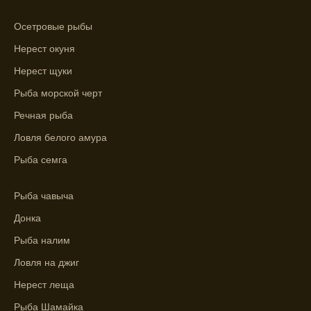
Сегодняшний прогноз клева на реке
Мербуш сработал на славу.
Осетровые рыбы
Ожидается хороший улов в январе, с
Нерест окуня
учетом прогноза клева.
Нерест щуки
Сезонная таблица активности рыбы
Рыба морской черт
помогает планировать рыбалку в разные
Речная рыба
месяцы.
Ловля белого амура
Инструкция по подготовке к рыбалке
учитывает прогноз клева.
Рыба семга
Благодаря фазам луны, я всегда могу
Рыба чавыча
выбирать оптимальное время для рыбной
ловли.
Донка
Рыба налим
Ловля на джиг
Нерест леща
Рыба Шамайка