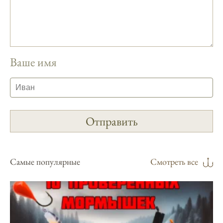
учетом прогноза клева.
Сезонная таблица активности рыбы
помогает планировать рыбалку в разные
месяцы.
Ваше имя
Инструкция по подготовке к рыбалке
учитывает прогноз клева.
Благодаря фазам луны, я всегда могу
выбирать оптимальное время для рыбной
ловли.
Способ предсказать клев рыбы включает в
себя анализ фаз луны и погоды.
Самые популярные
Смотреть все
Прогноз клева на зимой помогает выбрать
подходящее время для ловли хищной
рыбы.
Информация о каждом типе рыбы в
приложении помогает выбрать наилучшие