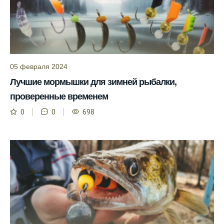
места для рыбалки.
Прогноз клева учитывает влияние лунных
фаз и погодных условий на активность
рыбы.
05 февраля 2024
Узнайте вероятности успешной ловли на
ближайшие дни с прогнозом клева.
Лучшие мормышки для зимней рыбалки,
проверенные временем
График клева рыбы зависит от фаз луны и
погоды.
0
0
698
Выберите лучшее время для рыбной
ловли в разных водоемах, опираясь на
прогноз клева.
Зависимость активности рыбы от
температуры воды учитывается в прогнозе
клева.
Лучше всего ловить рыбу в период