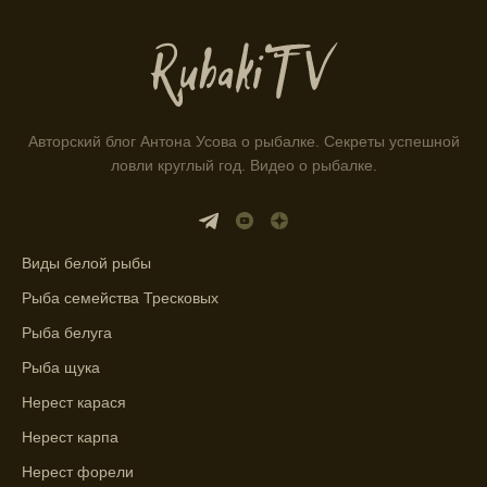
рыбалки и проверяйте прогноз клева.
Находитесь в Московской области? Это
прекрасное место для рыбалки, и прогноз
клева вам в помощь.
Авторский блог Антона Усова о рыбалке. Секреты успешной
Прогноз клева учитывает разные факторы,
ловли круглый год. Видео о рыбалке.
и это делает его надежным.
Я всегда учитываю фазы луны и погодные
условия при выборе дня для рыбалки.
Виды белой рыбы
Рыба семейства Тресковых
Прогноз клева учитывает фазы луны и
изменения температуры воды для более
Рыба белуга
точных результатов.
Рыба щука
Благодаря точному прогнозу, я смог
Нерест карася
успешно ловить рыбу в Московской
Нерест карпа
области.
Нерест форели