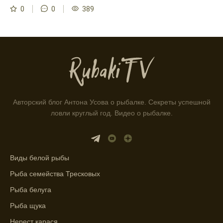
Рыболовный клуб для любителей активной
0
0
389
ловли предоставляет точные прогнозы
клева.
Учитывайте фазы луны при планировании
рыбалки и проверяйте прогноз клева.
Находитесь в Московской области? Это
прекрасное место для рыбалки, и прогноз
клева вам в помощь.
Авторский блог Антона Усова о рыбалке. Секреты успешной
ловли круглый год. Видео о рыбалке.
Прогноз клева учитывает разные факторы,
и это делает его надежным.
Я всегда учитываю фазы луны и погодные
Виды белой рыбы
условия при выборе дня для рыбалки.
Рыба семейства Тресковых
Прогноз клева учитывает фазы луны и
изменения температуры воды для более
Рыба белуга
точных результатов.
Рыба щука
Благодаря точному прогнозу, я смог
Нерест карася