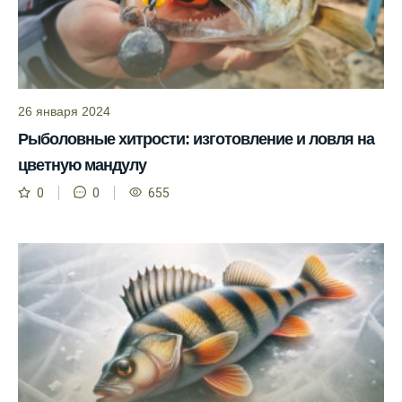
температуры воды учитывается в прогнозе
клева.
Лучше всего ловить рыбу в период
максимального атмосферного давления,
как указывает прогноз клева.
26 января 2024
Рыболовные хитрости: изготовление и ловля на
Прогноз клева на сутки вперед дает ясное
представление о том, когда и где клюет
цветную мандулу
рыба.
0
0
655
Находите ближайшие водоемы для ловли с
помощью прогноза клева.
Учитывайте фазы луны при выборе места
для рыбной ловли, согласно прогнозу
клева.
Прогноз клева помогает определить
лучшие условия для успешной рыбалки.
Календарь рыболова включает в себя