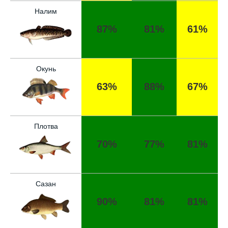
несмотря на "активный" прогноз, под
Налим
вопросом его точность
87%
81%
61%
Начал сомневаться в прогнозе клева после
нескольких неудачных вылазок, надеялся
на больше
Окунь
Очень точный прогноз клева, всегда
63%
88%
67%
помогает выбрать лучшее время для
рыбалки, не разочаровался ни разу
Сегодня клев был слабый, но вчера
Плотва
удалось поймать большого леща и окуня
70%
77%
81%
Календарь рыболова иногда работает,
иногда нет, это всегда лотерея
Отличный прогноз клева! Сегодня поймал
Сазан
щуку весом 5 кг
90%
81%
81%
Прогноз оказался точным, поймал много
щук на реке