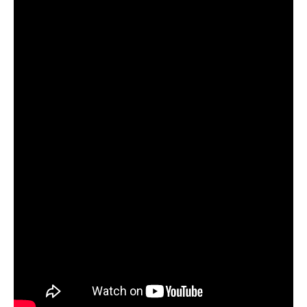
результат.
Приложение для рыболовов
предоставляет подробные сведения о
фазах луны и их влиянии на активность
рыбы.
Прогноз клева учитывает погодные
условия и фазы луны, что делает его
надежным.
Я регулярно проверяю прогноз клева на
сайте и всегда знаю, когда лучше всего
отправиться на рыбалку.
Подробный прогноз клева помогает мне
выбирать лучшие дни для рыбалки в
Москве и области.
С приложением можно получить прогноз
клева на ближайшие сутки.