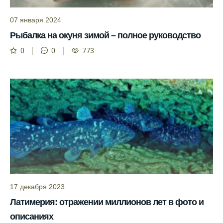
прогнозы клева на разные дни года.
07 января 2024
Приложение для рыболовов
Рыбалка на окуня зимой – полное руководство
предоставляет подробную информацию о
0
0
773
фазах луны и их влиянии на активность
рыбы.
Прогноз клева учитывает погодные
условия и фазы луны для более точных
результатов.
Сегодня у меня был успешный клев, и это
благодаря прогнозу.
Прогноз клева на сайте всегда актуален и
помогает мне выбирать лучшие дни для
рыбалки в Москве и области.
17 декабря 2023
Я скачал приложение и теперь всегда
Латимерия: отражении миллионов лет в фото и
знаю, когда клюет рыба.
описаниях