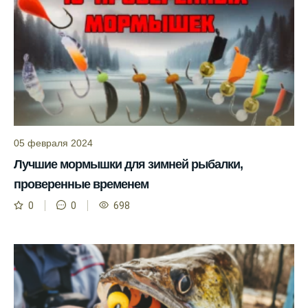
рыбы.
Информация о каждом типе рыбы в
приложении помогает выбрать наилучшие
места для рыбалки.
Прогноз клева учитывает влияние лунных
фаз и погодных условий на активность
рыбы.
05 февраля 2024
Узнайте вероятности успешной ловли на
Лучшие мормышки для зимней рыбалки,
ближайшие дни с прогнозом клева.
проверенные временем
График клева рыбы зависит от фаз луны и
0
0
698
погоды.
Выберите лучшее время для рыбной
ловли в разных водоемах, опираясь на
прогноз клева.
Зависимость активности рыбы от