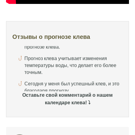
Узнайте, какие факторы влияют на
активность рыбы и как их учитывать в
прогнозе клева.
Прогноз клева учитывает изменения
Отзывы о прогнозе клева
температуры воды, что делает его более
точным.
Сегодня у меня был успешный клев, и это
благодаря прогнозу.
Прогноз клева на сайте всегда актуален и
помогает мне выбирать лучшие дни для
рыбалки в Москве и области.
Оставьте свой комментарий о нашем
Я скачал приложение и теперь всегда
календаре клева! ⤵️
знаю, когда клюет рыба.
Рыболовный клуб для любителей активной
ловли предоставляет точные прогнозы
клева.