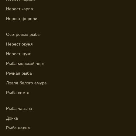
успешно ловить рыбу в Московской
Нерест карпа
области.
Нерест форели
Сегодняшний прогноз клева на реке
Мербуш сработал на славу.
Осетровые рыбы
Ожидается хороший улов в январе, с
Нерест окуня
учетом прогноза клева.
Нерест щуки
Сезонная таблица активности рыбы
Рыба морской черт
помогает планировать рыбалку в разные
Речная рыба
месяцы.
Ловля белого амура
Инструкция по подготовке к рыбалке
Рыба семга
учитывает прогноз клева.
Благодаря фазам луны, я всегда могу
Рыба чавыча
выбирать оптимальное время для рыбной
Донка
ловли.
Рыба налим