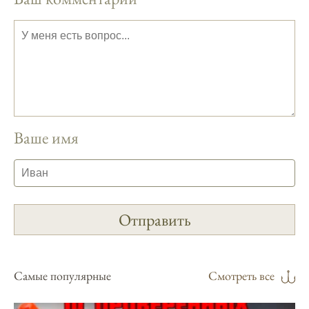
Сегодняшний прогноз клева на реке
Мербуш сработал на славу.
Ожидается хороший улов в январе, с
учетом прогноза клева.
Сезонная таблица активности рыбы
помогает планировать рыбалку в разные
месяцы.
Ваше имя
Инструкция по подготовке к рыбалке
учитывает прогноз клева.
Благодаря фазам луны, я всегда могу
выбирать оптимальное время для рыбной
ловли.
Способ предсказать клев рыбы включает в
себя анализ фаз луны и погоды.
Самые популярные
Смотреть все
Прогноз клева на зимой помогает выбрать
подходящее время для ловли хищной